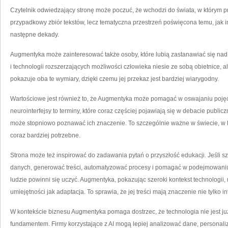
Czytelnik odwiedzający stronę może poczuć, że wchodzi do świata, w którym prz
przypadkowy zbiór tekstów, lecz tematyczna przestrzeń poświęcona temu, jak 
następne dekady.
Augmentyka może zainteresować także osoby, które lubią zastanawiać się nad
i technologii rozszerzających możliwości człowieka niesie ze sobą obietnice, 
pokazuje oba te wymiary, dzięki czemu jej przekaz jest bardziej wiarygodny.
Wartościowe jest również to, że Augmentyka może pomagać w oswajaniu pojęć,
neurointerfejsy to terminy, które coraz częściej pojawiają się w debacie public
może stopniowo poznawać ich znaczenie. To szczególnie ważne w świecie, w k
coraz bardziej potrzebne.
Strona może też inspirować do zadawania pytań o przyszłość edukacji. Jeśli szt
danych, generować treści, automatyzować procesy i pomagać w podejmowaniu de
ludzie powinni się uczyć. Augmentyka, pokazując szeroki kontekst technologii,
umiejętności jak adaptacja. To sprawia, że jej treści mają znaczenie nie tylko 
W kontekście biznesu Augmentyka pomaga dostrzec, że technologia nie jest już
fundamentem. Firmy korzystające z AI mogą lepiej analizować dane, personali