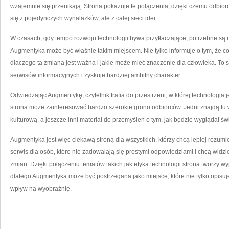
wzajemnie się przenikają. Strona pokazuje te połączenia, dzięki czemu odbior
się z pojedynczych wynalazków, ale z całej sieci idei.
W czasach, gdy tempo rozwoju technologii bywa przytłaczające, potrzebne są m
Augmentyka może być właśnie takim miejscem. Nie tylko informuje o tym, że co
dlaczego ta zmiana jest ważna i jakie może mieć znaczenie dla człowieka. To sp
serwisów informacyjnych i zyskuje bardziej ambitny charakter.
Odwiedzając Augmentykę, czytelnik trafia do przestrzeni, w której technologia 
strona może zainteresować bardzo szerokie grono odbiorców. Jedni znajdą tu wie
kulturową, a jeszcze inni materiał do przemyśleń o tym, jak będzie wyglądał świat
Augmentyka jest więc ciekawą stroną dla wszystkich, którzy chcą lepiej rozumi
serwis dla osób, które nie zadowalają się prostymi odpowiedziami i chcą widzi
zmian. Dzięki połączeniu tematów takich jak etyka technologii strona tworzy w
dlatego Augmentyka może być postrzegana jako miejsce, które nie tylko opisuj
wpływ na wyobraźnię.