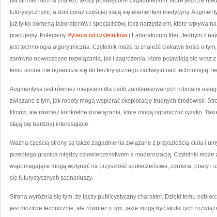
Na stronie można znaleźć teksty poświęcone zagadnieniom, które jeszcze nied
futurystycznymi, a dziś coraz częściej stają się elementem medycyny. Augmentyk
już tylko domeną laboratoriów i specjalistów, lecz narzędziem, które wpływa n
pracujemy. Polecamy
Pytania od czytelników
i Laboratorium Idei. Jednym z na
jest technologia algorytmiczna. Czytelnik może tu znaleźć ciekawe treści o tym
zarówno nowoczesne rozwiązania, jak i zagrożenia, które pojawiają się wraz z
temu strona nie ogranicza się do bezkrytycznego zachwytu nad technologią, le
Augmentyka jest również miejscem dla osób zainteresowanych robotami usługo
związane z tym, jak roboty mogą wspierać eksplorację trudnych środowisk. Stron
filmów, ale również konkretne rozwiązania, które mogą ograniczać ryzyko. Tak
stają się bardziej interesujące.
Ważną częścią strony są także zagadnienia związane z przyszłością ciała i um
przebiega granica między człowieczeństwem a modernizacją. Czytelnik może z
wspomagające mogą wpłynąć na przyszłość społeczeństwa, zdrowia, pracy i tożs
się futurystycznych scenariuszy.
Strona wyróżnia się tym, że łączy publicystyczny charakter. Dzięki temu odbiorc
jest możliwe technicznie, ale również o tym, jakie mogą być skutki tych rozwi