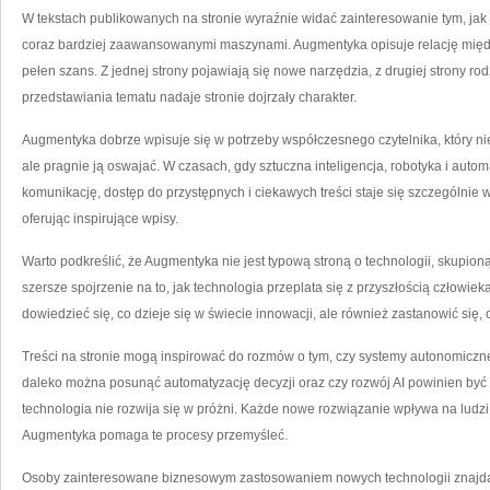
W tekstach publikowanych na stronie wyraźnie widać zainteresowanie tym, jak
coraz bardziej zaawansowanymi maszynami. Augmentyka opisuje relację międz
pełen szans. Z jednej strony pojawiają się nowe narzędzia, z drugiej strony ro
przedstawiania tematu nadaje stronie dojrzały charakter.
Augmentyka dobrze wpisuje się w potrzeby współczesnego czytelnika, który nie c
ale pragnie ją oswajać. W czasach, gdy sztuczna inteligencja, robotyka i auto
komunikację, dostęp do przystępnych i ciekawych treści staje się szczególnie
oferując inspirujące wpisy.
Warto podkreślić, że Augmentyka nie jest typową stroną o technologii, skupioną
szersze spojrzenie na to, jak technologia przeplata się z przyszłością człowieka
dowiedzieć się, co dzieje się w świecie innowacji, ale również zastanowić się
Treści na stronie mogą inspirować do rozmów o tym, czy systemy autonomiczn
daleko można posunąć automatyzację decyzji oraz czy rozwój AI powinien być
technologia nie rozwija się w próżni. Każde nowe rozwiązanie wpływa na ludzi,
Augmentyka pomaga te procesy przemyśleć.
Osoby zainteresowane biznesowym zastosowaniem nowych technologii znajdą na