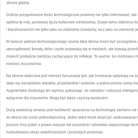
stronie głębię.
Dobrze przygotowane treści technologiczne powinny nie tylko informować, al
spełnia tę rolę, ponieważ łączy kulturowe odniesienia. Dzięki temu odbiorca mo
i transhumanizm nie tylko jako na oddzielne dziedziny, lecz jako na elementy j
W świecie pełnym technologicznego szumu taka strona może być szczególni
uporządkować tematy, które często pojawiają się w mediach, ale bywają prze
znaleźć podejście bardziej zachęcające do refleksji. To ważne, bo rozmowa o 
również zrozumienia.
Na stronie widoczna jest również fascynacja tym, jak innowacje wpływają na s
staje się narzędziem artystów, projektantów i autorów, a jednocześnie sama insp
Augmentyka dostrzega ten wymiar, pokazując, że robotyka i sztuczna intelig
wyłącznie dla inżynierów. Mogą być także częścią wyobraźni.
Dużą wartością serwisu jest możliwość spojrzenia na technologię zarówno od 
że strona nie nudzi jednostajnością. Jeden tekst może dotyczyć zastosowania A
jeszcze inny pytań o prawa maszyn lub przyszłość człowieka ulepszonego tec
rozbudowany obraz współczesnych i przyszłych przemian.