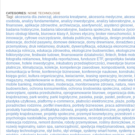
CATEGORIES:
NOWE TECHNOLOGIE
Tagi:
akcesoria dla zwierząt
,
akcesoria kreatywne
,
akcesoria medyczne
,
akceso
osobista
,
analizy fundamentalne
,
analizy inwestycyjne
,
analizy laboratoryjne
,
a
finansowe
,
aplikacje zdrowotne
,
archiwizacja
,
asertywność
,
asystenci głosowi
,
badania historyczne
,
badania laboratoryjne
,
badania społeczne
,
balance życi
biuro obsługi klienta
,
biurowce klasy A
,
biznes etyczny
,
broker nieruchomości
,
innowacje
,
cyfrowe oszczędzanie
,
debata publiczna
,
depilacja
,
design produkt
dekoracje
,
dochód pasywny
,
domowe dekoracje
,
domy drewniane
,
doradztwo 
przemysłowy
,
druk reklamowy
,
drukarki
,
dywersyfikacja
,
edukacja ekonomiczn
edukacja rolnicza
,
edukacja zdrowotna
,
ekologiczne budownictwo
,
ekologiczne
folklorystyczne
,
festiwale ludowe
,
finansowanie działalności
,
fintech
,
fintek mob
fotografia reklamowa
,
fotografia reportażowa
,
fundusze ETF
,
geopolityka świat
domowe
,
hotele inwestycyjne
,
inkubatory przedsiębiorczości
,
inwestycje biuro
płatnicze
,
klimatyzacja
,
kolekcje
,
kompetencje zawodowe
,
kompostownik
,
komp
komunikacja w firmie
,
konferencje biznesowe
,
konferencje naukowe
,
konstruk
księga gości
,
kultura organizacyjna
,
kwiaciarnie
,
leasing operacyjny
,
leczenie
,
magazyny
,
majsterkowanie w domu
,
manicure
,
marketing polityczny
,
materiały
mobile banking
,
modelarstwo
,
moderacja
,
monitorowanie zdrowia
,
natura
,
nier
budownictwo
,
ochrona konsumentów
,
ochrona środowiska społeczna
,
odzież 
zwierzętami
,
opieka przedszkolna
,
oprogramowanie biurowe
,
organizacja do
krajobrazowy
,
park wodny
,
parki logistyczne
,
pasieka
,
pasje
,
pastel
,
pedicure
,
p
plastyka użytkowa
,
platformy e-commerce
,
płatności elektroniczne
,
plaże
,
polit
poradnictwo rodzinne
,
portfel inwestora
,
portrety biznesowe
,
praca administrac
produkty handmade
,
profilaktyka zdrowia
,
projekty architektoniczne
,
projekty a
projekty krajobrazowe
,
projekty społeczne
,
przemysł kosmetyczny
,
przestrzeń 
psychologia nastolatków
,
psychologia stosowana
,
recenzje produktów
,
rękodzi
rekreacja rodzinna
,
remont domów
,
roboty przemysłowe
,
rośliny doniczkowe
,
r
rozwój regionalny
,
salon spa
,
samorządność
,
spedycja międzynarodowa
,
społ
startupy technologiczne
,
styl boho
,
styl vintage
,
systemy smart home
,
systemy s