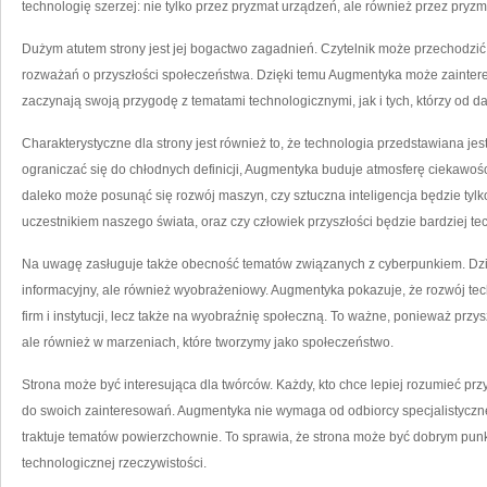
technologię szerzej: nie tylko przez pryzmat urządzeń, ale również przez pryzm
Dużym atutem strony jest jej bogactwo zagadnień. Czytelnik może przechodzić
rozważań o przyszłości społeczeństwa. Dzięki temu Augmentyka może zainter
zaczynają swoją przygodę z tematami technologicznymi, jak i tych, którzy od d
Charakterystyczne dla strony jest również to, że technologia przedstawiana j
ograniczać się do chłodnych definicji, Augmentyka buduje atmosferę ciekawośc
daleko może posunąć się rozwój maszyn, czy sztuczna inteligencja będzie tyl
uczestnikiem naszego świata, oraz czy człowiek przyszłości będzie bardziej 
Na uwagę zasługuje także obecność tematów związanych z cyberpunkiem. Dzię
informacyjny, ale również wyobrażeniowy. Augmentyka pokazuje, że rozwój tec
firm i instytucji, lecz także na wyobraźnię społeczną. To ważne, ponieważ przy
ale również w marzeniach, które tworzymy jako społeczeństwo.
Strona może być interesująca dla twórców. Każdy, kto chce lepiej rozumieć prz
do swoich zainteresowań. Augmentyka nie wymaga od odbiorcy specjalistyczn
traktuje tematów powierzchownie. To sprawia, że strona może być dobrym pun
technologicznej rzeczywistości.