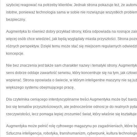
szybciej reagować na potrzeby klientów. Jednak strona pokazuje też, że auto
istotne, ponieważ technologia sama w sobie nie rozwiązuje wszystkich probl
bezpieczny.
Augmentyka to również dobry przykład strony, która odpowiada na rosnące zai
więcej osób chce wiedzieć, jak będą wyglądały miasta przyszłości. Strona po
różnych perspektyw. Dzięki temu może stać się miejscem regularnych odwiedz
koncepcje.
Nie bez znaczenia jest także sam charakter nazwy i tematyki strony. Augmenty
sens dobrze oddaje zawartość serwisu, który koncentruje się na tym, jak człow
wspierać. Strona opowiada o świecie, w którym inteligentne maszyny nie są już 
większego systemu obejmującego pracę.
Dla czytelnika ceniącego interdyscyplinarne treści Augmentyka może być bardz
boi się tematów przyszłościowych, ale jednocześnie odnosi je do realnych pyta
rzeczywistości, lecz pomaga lepiej zrozumieć świat, który właśnie się kształtuje
Augmentyka może pełnić rolę cyfrowego magazynu po zagadnieniach, które bę
Sztuczna inteligencja, robotyka, transhumanizm, cyberpunk, kultura technologic