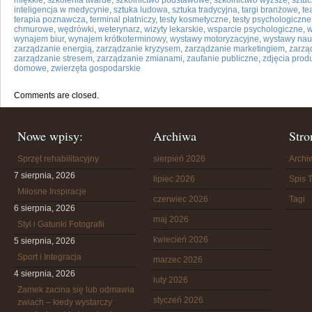
miękkie
,
szkolenia twarde
,
szkolnictwo podstawowe
,
szkolnictwo wyższe
,
sztuc
inteligencja w medycynie
,
sztuka ludowa
,
sztuka tradycyjna
,
targi branżowe
,
te
terapia poznawcza
,
terminal płatniczy
,
testy kosmetyczne
,
testy psychologiczne
chmurowe
,
wędrówki
,
weterynarz
,
wizyty lekarskie
,
wsparcie psychologiczne
,
w
wynajem biur
,
wynajem krótkoterminowy
,
wystawy motoryzacyjne
,
wystawy na
zarządzanie energią
,
zarządzanie kryzysem
,
zarządzanie marketingiem
,
zarzą
zarządzanie stresem
,
zarządzanie zmianami
,
zaufanie publiczne
,
zdjęcia prod
domowe
,
zwierzęta gospodarskie
Comments are closed.
Nowe wpisy:
Archiwa
Stro
Sprzęt rehabilitacyjny
sierpień 2026
Arch
7 sierpnia, 2026
lipiec 2026
Spis T
Miłosne Inspiracje
czerwiec 2026
Tagi
6 sierpnia, 2026
maj 2026
Styl i Gatunki Fotografii
kwiecień 2026
5 sierpnia, 2026
Sport i Integracja
marzec 2026
4 sierpnia, 2026
luty 2026
Zamek zacina się lub odmawia
styczeń 2026
zwiach – kiedy wystarczy