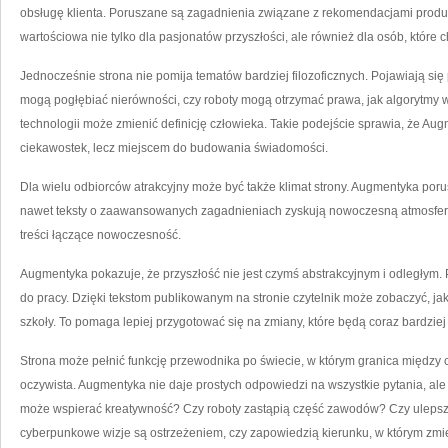
obsługę klienta. Poruszane są zagadnienia związane z rekomendacjami prod
wartościowa nie tylko dla pasjonatów przyszłości, ale również dla osób, które
Jednocześnie strona nie pomija tematów bardziej filozoficznych. Pojawiają się
mogą pogłębiać nierówności, czy roboty mogą otrzymać prawa, jak algorytmy w
technologii może zmienić definicję człowieka. Takie podejście sprawia, że Aug
ciekawostek, lecz miejscem do budowania świadomości.
Dla wielu odbiorców atrakcyjny może być także klimat strony. Augmentyka poru
nawet teksty o zaawansowanych zagadnieniach zyskują nowoczesną atmosferę.
treści łączące nowoczesność.
Augmentyka pokazuje, że przyszłość nie jest czymś abstrakcyjnym i odległym. P
do pracy. Dzięki tekstom publikowanym na stronie czytelnik może zobaczyć, jak
szkoły. To pomaga lepiej przygotować się na zmiany, które będą coraz bardziej
Strona może pełnić funkcję przewodnika po świecie, w którym granica między 
oczywista. Augmentyka nie daje prostych odpowiedzi na wszystkie pytania, ale
może wspierać kreatywność? Czy roboty zastąpią część zawodów? Czy ulepsza
cyberpunkowe wizje są ostrzeżeniem, czy zapowiedzią kierunku, w którym zmi