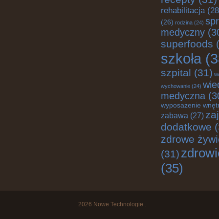
rehabilitacja
(28
spr
(26)
rodzina
(24)
medyczny
(3
superfoods
(
szkoła
(3
szpital
(31)
w
wie
wychowanie
(24)
medyczna
(3
wyposażenie wnęt
za
zabawa
(27)
dodatkowe
(
zdrowe żywi
zdrowi
(31)
(35)
2026
Nowe Technologie
.