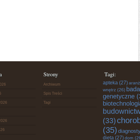
a
Strony
Tagi:
apteka
(27)
aranż
2026
Archiwum
bada
wnętrz
(26)
6
Spis Treści
genetyczne
(
biotechnologi
2026
Tagi
budownict
choro
(33)
2026
(35)
026
diagnost
dieta
(27)
dom
(2