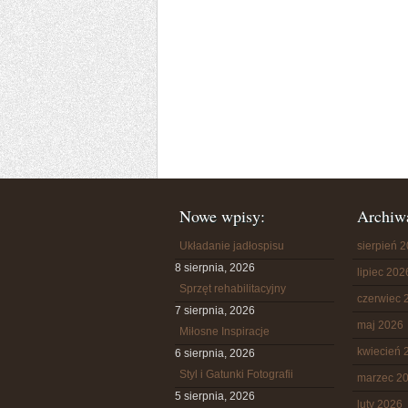
Nowe wpisy:
Archiw
Układanie jadłospisu
sierpień 
8 sierpnia, 2026
lipiec 202
Sprzęt rehabilitacyjny
czerwiec 
7 sierpnia, 2026
maj 2026
Miłosne Inspiracje
kwiecień 
6 sierpnia, 2026
Styl i Gatunki Fotografii
marzec 2
5 sierpnia, 2026
luty 2026