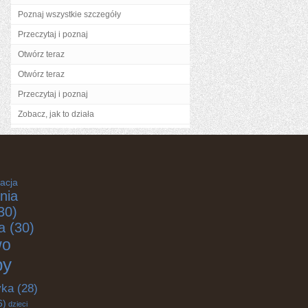
Poznaj wszystkie szczegóły
Przeczytaj i poznaj
Otwórz teraz
Otwórz teraz
Przeczytaj i poznaj
Zobacz, jak to działa
acja
nia
30)
a
(30)
wo
by
yka
(28)
6)
dzieci