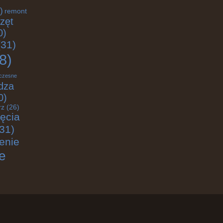
)
remont
zęt
0)
31)
8)
czesne
dza
0)
rz
(26)
jęcia
31)
enie
e