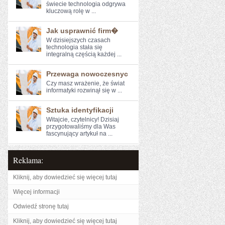
świecie technologia odgrywa
kluczową rolę w ...
Jak usprawnić firm�
W⁣ dzisiejszych czasach
technologia stała się
integralną częścią każdej ...
Przewaga nowoczesnyc
Czy masz wrażenie, ⁢że świat
informatyki rozwinął ⁣się ​w⁣ ...
Sztuka identyfikacji
Witajcie, czytelnicy! Dzisiaj
przygotowaliśmy dla ⁣Was
fascynujący​ artykuł na ...
Reklama:
Kliknij, aby dowiedzieć się więcej tutaj
Więcej informacji
Odwiedź stronę tutaj
Kliknij, aby dowiedzieć się więcej tutaj