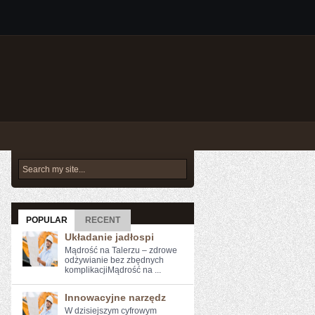
POPULAR
RECENT
Układanie jadłospi
Mądrość na Talerzu – zdrowe
odżywianie bez zbędnych
komplikacjiMądrość na ...
Innowacyjne narzędz
W dzisiejszym cyfrowym