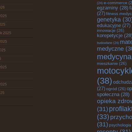
e-commerce
(2
(24)
egzaminy
(28)
026
f
(27)
fitness medy
2025
genetyka
(30
2025
edukacyjne
(27)
innowacje
(26)
ik 2025
korepetycje
(28
mate
2025
budowlane
(24)
medyczne
(3
2025
medycyna
5
mieszkanie
(26)
2025
motocykl
(38)
odchudz
2025
op
(27)
ogród
(26)
025
społeczna
(28)
opieka zdro
profila
(31)
(33)
przych
(31)
psychologia
recepty
(31)