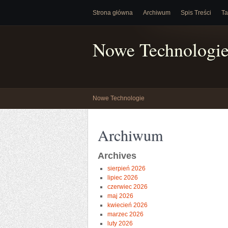
Strona główna
Archiwum
Spis Treści
Ta
Nowe Technologi
Nowe Technologie
Archiwum
Archives
sierpień 2026
lipiec 2026
czerwiec 2026
maj 2026
kwiecień 2026
marzec 2026
luty 2026