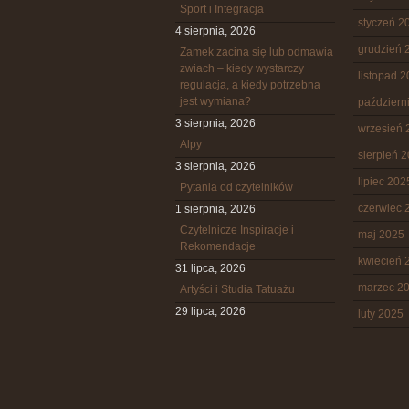
Sport i Integracja
styczeń 2
4 sierpnia, 2026
grudzień 
Zamek zacina się lub odmawia
zwiach – kiedy wystarczy
listopad 
regulacja, a kiedy potrzebna
jest wymiana?
październ
3 sierpnia, 2026
wrzesień 
Alpy
sierpień 
3 sierpnia, 2026
lipiec 202
Pytania od czytelników
czerwiec 
1 sierpnia, 2026
Czytelnicze Inspiracje i
maj 2025
Rekomendacje
kwiecień 
31 lipca, 2026
marzec 2
Artyści i Studia Tatuażu
29 lipca, 2026
luty 2025