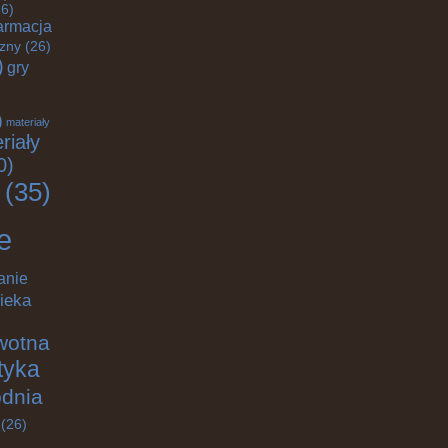
6)
armacja
czny
(26)
)
gry
)
materiały
riały
0)
(35)
e
anie
ieka
wotna
ktyka
odnia
(26)