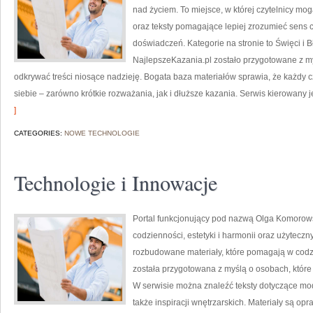
nad życiem. To miejsce, w której czytelnicy m
oraz teksty pomagające lepiej zrozumieć sens
doświadczeń. Kategorie na stronie to Święci i B
NajlepszeKazania.pl zostało przygotowane z my
odkrywać treści niosące nadzieję. Bogata baza materiałów sprawia, że każdy 
siebie – zarówno krótkie rozważania, jak i dłuższe kazania. Serwis kierowany 
]
CATEGORIES:
NOWE TECHNOLOGIE
Technologie i Innowacje
Portal funkcjonujący pod nazwą Olga Komorowsk
codzienności, estetyki i harmonii oraz użyteczn
rozbudowane materiały, które pomagają w codz
została przygotowana z myślą o osobach, które 
W serwisie można znaleźć teksty dotyczące mody
także inspiracji wnętrzarskich. Materiały są o