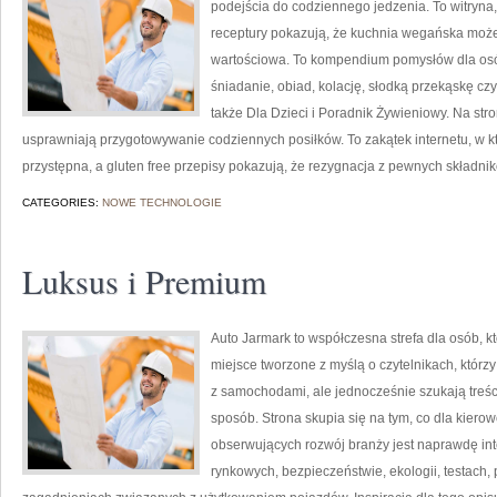
podejścia do codziennego jedzenia. To witryna,
receptury pokazują, że kuchnia wegańska może b
wartościowa. To kompendium pomysłów dla osó
śniadanie, obiad, kolację, słodką przekąskę c
także Dla Dzieci i Poradnik Żywieniowy. Na stro
usprawniają przygotowywanie codziennych posiłków. To zakątek internetu, w k
przystępna, a gluten free przepisy pokazują, że rezygnacja z pewnych składn
CATEGORIES:
NOWE TECHNOLOGIE
Luksus i Premium
Auto Jarmark to współczesna strefa dla osób, k
miejsce tworzone z myślą o czytelnikach, któr
z samochodami, ale jednocześnie szukają treś
sposób. Strona skupia się na tym, co dla kiero
obserwujących rozwój branży jest naprawdę int
rynkowych, bezpieczeństwie, ekologii, testach