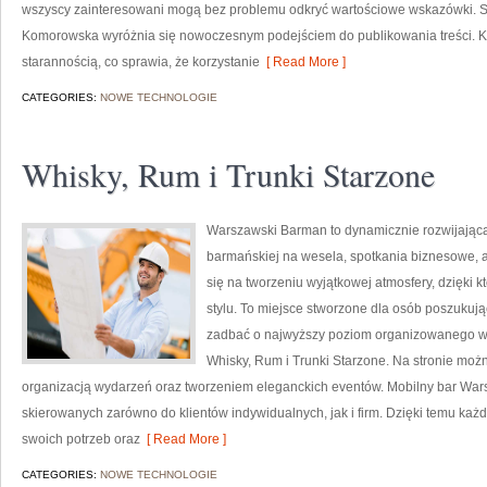
wszyscy zainteresowani mogą bez problemu odkryć wartościowe wskazówki. 
Komorowska wyróżnia się nowoczesnym podejściem do publikowania treści. K
starannością, co sprawia, że korzystanie
[ Read More ]
CATEGORIES:
NOWE TECHNOLOGIE
Whisky, Rum i Trunki Starzone
Warszawski Barman to dynamicznie rozwijająca
barmańskiej na wesela, spotkania biznesowe, a
się na tworzeniu wyjątkowej atmosfery, dzięk
stylu. To miejsce stworzone dla osób poszukują
zadbać o najwyższy poziom organizowanego wyd
Whisky, Rum i Trunki Starzone. Na stronie mo
organizacją wydarzeń oraz tworzeniem eleganckich eventów. Mobilny bar Wars
skierowanych zarówno do klientów indywidualnych, jak i firm. Dzięki temu k
swoich potrzeb oraz
[ Read More ]
CATEGORIES:
NOWE TECHNOLOGIE