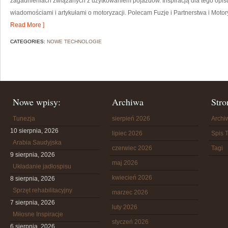
zagadnieniach związanych z użytkowaniem pojazdów. Inspiracją dla tego opisu j
wiadomościami i artykułami o motoryzacji. Polecam Fuzje i Partnerstwa i Motoryz
Read More ]
CATEGORIES:
NOWE TECHNOLOGIE
Nowe wpisy:
Archiwa
Stro
Tunezja
sierpień 2026
Arch
10 sierpnia, 2026
lipiec 2026
Spis T
Arabia Saudyjska
czerwiec 2026
Tagi
9 sierpnia, 2026
maj 2026
Układanie jadłospisu
kwiecień 2026
8 sierpnia, 2026
Sprzęt rehabilitacyjny
marzec 2026
7 sierpnia, 2026
luty 2026
Miłosne Inspiracje
styczeń 2026
6 sierpnia, 2026