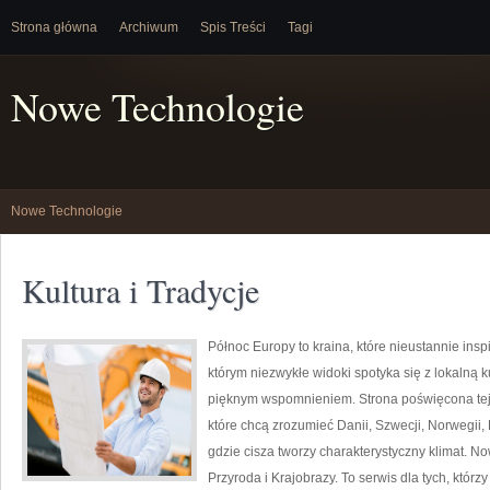
Strona główna
Archiwum
Spis Treści
Tagi
Nowe Technologie
Nowe Technologie
Kultura i Tradycje
Północ Europy to kraina, które nieustannie ins
którym niezwykłe widoki spotyka się z lokalną k
pięknym wspomnieniem. Strona poświęcona tej 
które chcą zrozumieć Danii, Szwecji, Norwegii, 
gdzie cisza tworzy charakterystyczny klimat. N
Przyroda i Krajobrazy. To serwis dla tych, któr