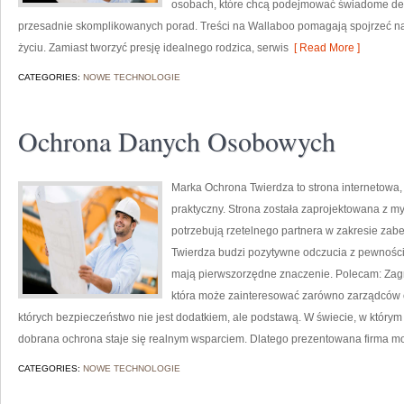
osobach, które chcą podejmować świadome decy
przesadnie skomplikowanych porad. Treści na Wallaboo pomagają spojrzeć na 
życiu. Zamiast tworzyć presję idealnego rodzica, serwis
[ Read More ]
CATEGORIES:
NOWE TECHNOLOGIE
Ochrona Danych Osobowych
Marka Ochrona Twierdza to strona internetowa,
praktyczny. Strona została zaprojektowana z myś
potrzebują rzetelnego partnera w zakresie za
Twierdza budzi pozytywne odczucia z pewnością
mają pierwszorzędne znaczenie. Polecam: Zagroże
która może zainteresować zarówno zarządców ob
których bezpieczeństwo nie jest dodatkiem, ale podstawą. W świecie, w którym
dobrana ochrona staje się realnym wsparciem. Dlatego prezentowana firma m
CATEGORIES:
NOWE TECHNOLOGIE