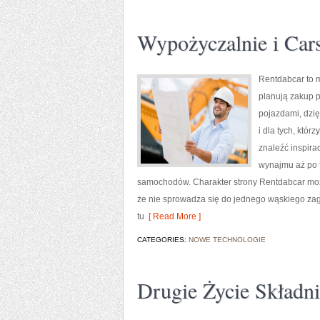
Wypożyczalnie i Car
Rentdabcar to m
planują zakup 
pojazdami, dzię
i dla tych, któ
znaleźć inspira
wynajmu aż po f
samochodów. Charakter strony Rentdabcar można
że nie sprowadza się do jednego wąskiego zag
tu
[ Read More ]
CATEGORIES:
NOWE TECHNOLOGIE
Drugie Życie Składn