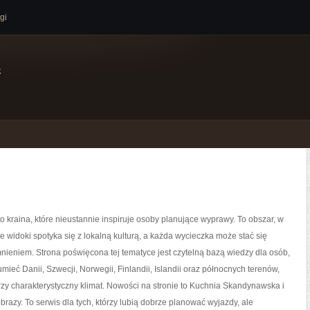
gi
e
o kraina, które nieustannie inspiruje osoby planujące wyprawy. To obszar, w
e widoki spotyka się z lokalną kulturą, a każda wycieczka może stać się
ieniem. Strona poświęcona tej tematyce jest czytelną bazą wiedzy dla osób,
umieć Danii, Szwecji, Norwegii, Finlandii, Islandii oraz północnych terenów,
rzy charakterystyczny klimat. Nowości na stronie to Kuchnia Skandynawska i
obrazy. To serwis dla tych, którzy lubią dobrze planować wyjazdy, ale