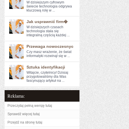
W dzisiejszym cyfrowym
świecie technologia odgrywa
kluczową rolę w ...
Jak usprawnić firm�
W⁣ dzisiejszych czasach
technologia stała się
integralną częścią każdej ...
Przewaga nowoczesnyc
Czy masz wrażenie, ⁢że świat
informatyki rozwinął ⁣się ​w⁣ ...
Sztuka identyfikacji
Witajcie, czytelnicy! Dzisiaj
przygotowaliśmy dla ⁣Was
fascynujący​ artykuł na ...
Reklama:
Przeczytaj pełną wersję tutaj
Sprawdź więcej tutaj
Przejdź na stronę tutaj