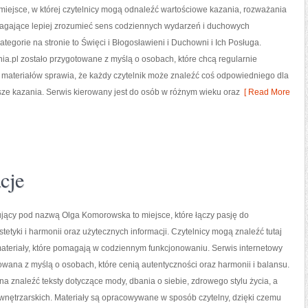
miejsce, w której czytelnicy mogą odnaleźć wartościowe kazania, rozważania
magające lepiej zrozumieć sens codziennych wydarzeń i duchowych
tegorie na stronie to Święci i Błogosławieni i Duchowni i Ich Posługa.
a.pl zostało przygotowane z myślą o osobach, które chcą regularnie
 materiałów sprawia, że każdy czytelnik może znaleźć coś odpowiedniego dla
ższe kazania. Serwis kierowany jest do osób w różnym wieku oraz
[ Read More
cje
ujący pod nazwą Olga Komorowska to miejsce, które łączy pasję do
stetyki i harmonii oraz użytecznych informacji. Czytelnicy mogą znaleźć tutaj
teriały, które pomagają w codziennym funkcjonowaniu. Serwis internetowy
owana z myślą o osobach, które cenią autentyczności oraz harmonii i balansu.
a znaleźć teksty dotyczące mody, dbania o siebie, zdrowego stylu życia, a
i wnętrzarskich. Materiały są opracowywane w sposób czytelny, dzięki czemu