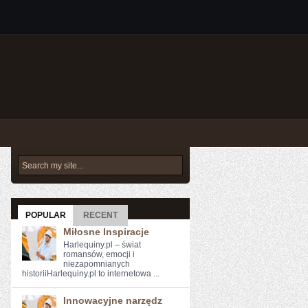
POPULAR
RECENT
Miłosne Inspiracje
Harlequiny.pl – świat
romansów, emocji i
niezapomnianych
historiiHarlequiny.pl to internetowa ...
Innowacyjne narzędz