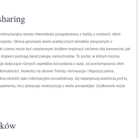
sharing
otoryzacyjny serwis internetowy przygotowany z myślą o osobach, które
pojazdu. Strona gromadzi wiele praktycznych tematów związanych z
ki czemu może być codziennym źródłem inspiracji zarówno dla kierowców, jak
rzy dopiero poznają świat zakupu samochodów. To portal, w którym można
cje dotyczące różnych aspektów korzystania z auta, od porównywania ofert
ormalności. Nowości na stronie Trendy i Innowacje i Wypożyczalnia
 określić jako informacyjno-poradnikowy. Jej największą wartością jest to,
adnienia, lecz pokazuje motoryzację z wielu perspektyw. Użytkownik może
ików