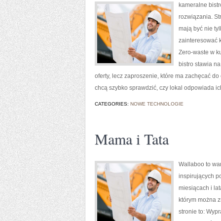
kameralne bistr
rozwiązania. St
mają być nie ty
zainteresować 
Zero-waste w k
bistro stawia n
oferty, lecz zaproszenie, które ma zachęcać do
chcą szybko sprawdzić, czy lokal odpowiada ic
CATEGORIES:
NOWE TECHNOLOGIE
Mama i Tata
Wallaboo to war
inspirujących p
miesiącach i la
którym można z
stronie to: Wyp