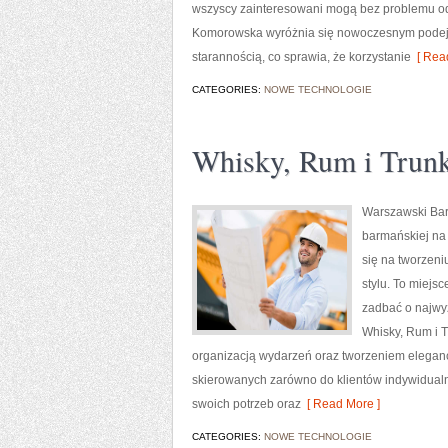
wszyscy zainteresowani mogą bez problemu o
Komorowska wyróżnia się nowoczesnym podejśc
starannością, co sprawia, że korzystanie
[ Read
CATEGORIES:
NOWE TECHNOLOGIE
Whisky, Rum i Trunk
Warszawski Bar
barmańskiej na 
się na tworzen
stylu. To miejs
zadbać o najwy
Whisky, Rum i 
organizacją wydarzeń oraz tworzeniem eleganc
skierowanych zarówno do klientów indywidualn
swoich potrzeb oraz
[ Read More ]
CATEGORIES:
NOWE TECHNOLOGIE