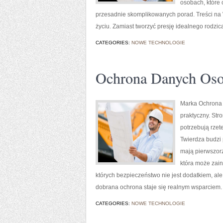
osobach, które
przesadnie skomplikowanych porad. Treści na 
życiu. Zamiast tworzyć presję idealnego rodzic
CATEGORIES:
NOWE TECHNOLOGIE
Ochrona Danych Os
Marka Ochrona T
praktyczny. Str
potrzebują rze
Twierdza budzi 
mają pierwszorz
która może zain
których bezpieczeństwo nie jest dodatkiem, al
dobrana ochrona staje się realnym wsparciem
CATEGORIES:
NOWE TECHNOLOGIE