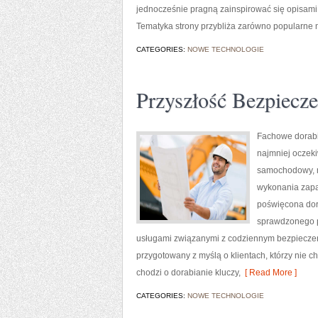
jednocześnie pragną zainspirować się opisami 
Tematyka strony przybliża zarówno popularne mi
CATEGORIES:
NOWE TECHNOLOGIE
Przyszłość Bezpiec
Fachowe dorabia
najmniej oczek
samochodowy, n
wykonania zapas
poświęcona dora
sprawdzonego p
usługami związanymi z codziennym bezpieczeńs
przygotowany z myślą o klientach, którzy nie c
chodzi o dorabianie kluczy,
[ Read More ]
CATEGORIES:
NOWE TECHNOLOGIE