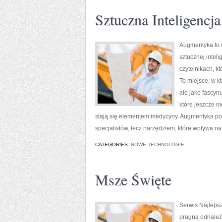
Sztuczna Inteligencj
Augmentyka to w
sztucznej intel
czytelnikach, kt
To miejsce, w k
ale jako fascy
które jeszcze ni
stają się elementem medycyny. Augmentyka pokaz
specjalistów, lecz narzędziem, które wpływa n
CATEGORIES:
NOWE TECHNOLOGIE
Msze Święte
Serwis Najlepsz
pragną odnaleź