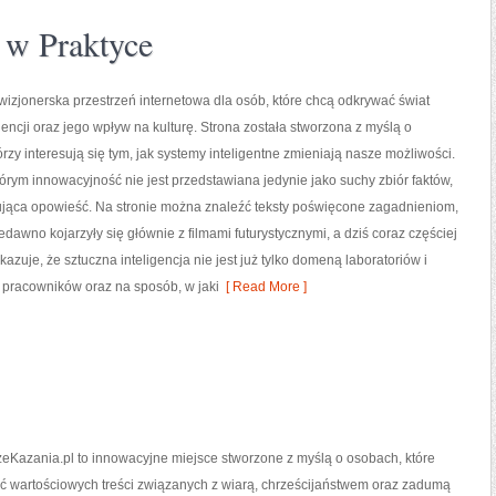
a w Praktyce
izjonerska przestrzeń internetowa dla osób, które chcą odkrywać świat
igencji oraz jego wpływ na kulturę. Strona została stworzona z myślą o
órzy interesują się tym, jak systemy inteligentne zmieniają nasze możliwości.
tórym innowacyjność nie jest przedstawiana jedynie jako suchy zbiór faktów,
nująca opowieść. Na stronie można znaleźć teksty poświęcone zagadnieniom,
edawno kojarzyły się głównie z filmami futurystycznymi, a dziś coraz częściej
uje, że sztuczna inteligencja nie jest już tylko domeną laboratoriów i
a pracowników oraz na sposób, w jaki
[ Read More ]
eKazania.pl to innowacyjne miejsce stworzone z myślą o osobach, które
ć wartościowych treści związanych z wiarą, chrześcijaństwem oraz zadumą