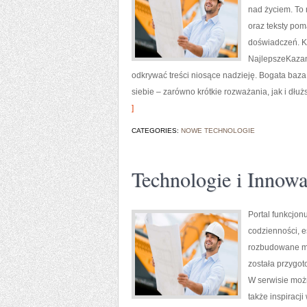
nad życiem. To 
oraz teksty po
doświadczeń. Ka
NajlepszeKazani
odkrywać treści niosące nadzieję. Bogata baza
siebie – zarówno krótkie rozważania, jak i dłu
]
CATEGORIES:
NOWE TECHNOLOGIE
Technologie i Innowa
Portal funkcjon
codzienności, e
rozbudowane ma
została przygot
W serwisie możn
także inspiracj