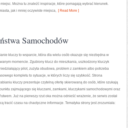
miejsc. Można tu znaleźć inspiracje, które pomagają wybrać kierunek.
asta, jak i mniej oczywiste miejsca,
[ Read More ]
zeństwa Samochodów
nie kluczy to wsparcie, która dla wielu osób okazuje się niezbędna w
iwanym momencie. Zgubiony klucz do mieszkania, uszkodzony kluczyk
iedziałający pilot, zużyta obudowa, problem z zamkiem albo potrzeba
owego kompletu to sytuacje, w których liczy się szybkość. Strona
bianiu kluczy prezentuje czytelną ofertę skierowaną do osób, które szukają
unktu zajmującego się kluczami, zamkami, kluczykami samochodowymi oraz
twem. Już na pierwszy rzut oka można odnieść wrażenie, że serwis został
hcą tracić czasu na chaotyczne informacje. Tematyka strony jest zrozumiała: