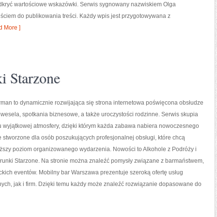
dkryć wartościowe wskazówki. Serwis sygnowany nazwiskiem Olga
iem do publikowania treści. Każdy wpis jest przygotowywana z
 More ]
i Starzone
man to dynamicznie rozwijająca się strona internetowa poświęcona obsłudze
wesela, spotkania biznesowe, a także uroczystości rodzinne. Serwis skupia
iu wyjątkowej atmosfery, dzięki którym każda zabawa nabiera nowoczesnego
ce stworzone dla osób poszukujących profesjonalnej obsługi, które chcą
ższy poziom organizowanego wydarzenia. Nowości to Alkohole z Podróży i
Trunki Starzone. Na stronie można znaleźć pomysły związane z barmaństwem,
kich eventów. Mobilny bar Warszawa prezentuje szeroką ofertę usług
ych, jak i firm. Dzięki temu każdy może znaleźć rozwiązanie dopasowane do