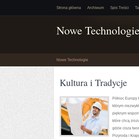
Strona główna
Archiwum
Spis Treści
Ta
Nowe Technologi
Nowe Technologie
Kultura i Tradycje
Północ Europy t
którym niezwykł
pięknym wspomn
które chcą zroz
gdzie cisza two
Przyroda i Kraj