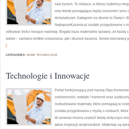
nad życiem. To miejsce, w której czytelnicy m
oraz teksty pomagające lepiej zrozumieć sens
doświadczeń. Kategorie na stronie to Święci i B
NajlepszeKazania.pl zostało przygotowane z my
odkrywać treści niosące nadzieję. Bogata baza materiałów sprawia, że każdy 
siebie – zarówno krótkie rozważania, jak i dłuższe kazania. Serwis kierowany 
]
CATEGORIES:
NOWE TECHNOLOGIE
Technologie i Innowacje
Portal funkcjonujący pod nazwą Olga Komorowsk
codzienności, estetyki i harmonii oraz użyteczn
rozbudowane materiały, które pomagają w codz
została przygotowana z myślą o osobach, które 
W serwisie można znaleźć teksty dotyczące mody
także inspiracji wnętrzarskich. Materiały są o