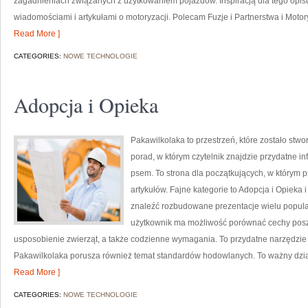
zagadnieniach związanych z użytkowaniem pojazdów. Inspiracją dla tego opisu j
wiadomościami i artykułami o motoryzacji. Polecam Fuzje i Partnerstwa i Motoryz
Read More ]
CATEGORIES:
NOWE TECHNOLOGIE
Adopcja i Opieka
Pakawilkolaka to przestrzeń, które zostało stw
porad, w którym czytelnik znajdzie przydatne i
psem. To strona dla początkujących, w którym p
artykułów. Fajne kategorie to Adopcja i Opieka
znaleźć rozbudowane prezentacje wielu popular
użytkownik ma możliwość porównać cechy pos
usposobienie zwierząt, a także codzienne wymagania. To przydatne narzędzie d
Pakawilkolaka porusza również temat standardów hodowlanych. To ważny dzia
Read More ]
CATEGORIES:
NOWE TECHNOLOGIE