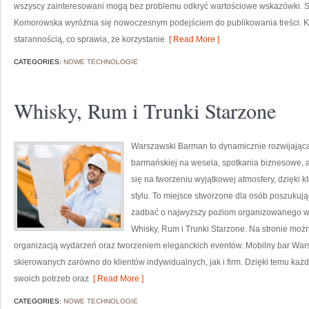
wszyscy zainteresowani mogą bez problemu odkryć wartościowe wskazówki. 
Komorowska wyróżnia się nowoczesnym podejściem do publikowania treści. K
starannością, co sprawia, że korzystanie
[ Read More ]
CATEGORIES:
NOWE TECHNOLOGIE
Whisky, Rum i Trunki Starzone
Warszawski Barman to dynamicznie rozwijająca
barmańskiej na wesela, spotkania biznesowe, a
się na tworzeniu wyjątkowej atmosfery, dzięk
stylu. To miejsce stworzone dla osób poszukują
zadbać o najwyższy poziom organizowanego wyd
Whisky, Rum i Trunki Starzone. Na stronie mo
organizacją wydarzeń oraz tworzeniem eleganckich eventów. Mobilny bar Wars
skierowanych zarówno do klientów indywidualnych, jak i firm. Dzięki temu k
swoich potrzeb oraz
[ Read More ]
CATEGORIES:
NOWE TECHNOLOGIE