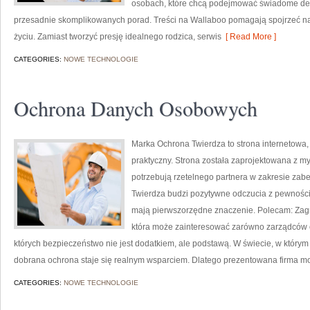
osobach, które chcą podejmować świadome decy
przesadnie skomplikowanych porad. Treści na Wallaboo pomagają spojrzeć na 
życiu. Zamiast tworzyć presję idealnego rodzica, serwis
[ Read More ]
CATEGORIES:
NOWE TECHNOLOGIE
Ochrona Danych Osobowych
Marka Ochrona Twierdza to strona internetowa,
praktyczny. Strona została zaprojektowana z myś
potrzebują rzetelnego partnera w zakresie za
Twierdza budzi pozytywne odczucia z pewnością
mają pierwszorzędne znaczenie. Polecam: Zagroże
która może zainteresować zarówno zarządców ob
których bezpieczeństwo nie jest dodatkiem, ale podstawą. W świecie, w którym
dobrana ochrona staje się realnym wsparciem. Dlatego prezentowana firma m
CATEGORIES:
NOWE TECHNOLOGIE