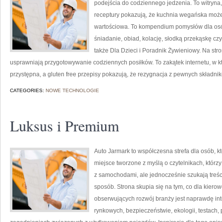
podejścia do codziennego jedzenia. To witryna,
receptury pokazują, że kuchnia wegańska może b
wartościowa. To kompendium pomysłów dla osó
śniadanie, obiad, kolację, słodką przekąskę c
także Dla Dzieci i Poradnik Żywieniowy. Na stro
usprawniają przygotowywanie codziennych posiłków. To zakątek internetu, w k
przystępna, a gluten free przepisy pokazują, że rezygnacja z pewnych składn
CATEGORIES:
NOWE TECHNOLOGIE
Luksus i Premium
Auto Jarmark to współczesna strefa dla osób, k
miejsce tworzone z myślą o czytelnikach, któr
z samochodami, ale jednocześnie szukają treś
sposób. Strona skupia się na tym, co dla kiero
obserwujących rozwój branży jest naprawdę int
rynkowych, bezpieczeństwie, ekologii, testach