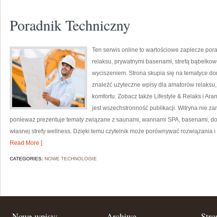
Poradnik Techniczny
Ten serwis online to wartościowe zaplecze porad
relaksu, prywatnymi basenami, strefą bąbelko
wyciszeniem. Strona skupia się na tematyce 
znaleźć użyteczne wpisy dla amatorów relaksu
komfortu. Zobacz także Lifestyle & Relaks i Aran
jest wszechstronność publikacji. Witryna nie za
ponieważ prezentuje tematy związane z saunami, wannami SPA, basenami, dod
własnej strefy wellness. Dzięki temu czytelnik może porównywać rozwiązania i 
Read More ]
CATEGORIES:
NOWE TECHNOLOGIE
Nowe wpisy:
Archiwa
Stro