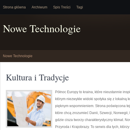
Strona główna
Archiwum
Spis Treści
Tagi
Nowe Technologie
Nowe Technologie
Kultura i Tradycje
Północ Europy to kraina, które nieustannie ins
którym niezwykłe widoki spotyka się z lokalną k
pięknym wspomnieniem. Strona poświęcona tej 
które chcą zrozumieć Danii, Szwecji, Norwegii, 
gdzie cisza tworzy charakterystyczny klimat. N
Przyroda i Krajobrazy. To serwis dla tych, któr