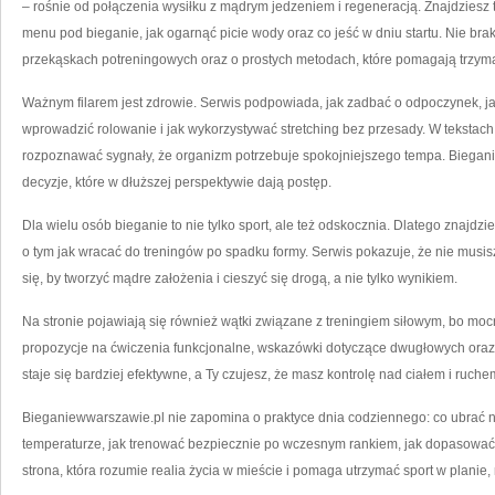
– rośnie od połączenia wysiłku z mądrym jedzeniem i regeneracją. Znajdziesz tu t
menu pod bieganie, jak ogarnąć picie wody oraz co jeść w dniu startu. Nie b
przekąskach potreningowych oraz o prostych metodach, które pomagają trzymać
Ważnym filarem jest zdrowie. Serwis podpowiada, jak zadbać o odpoczynek, ja
wprowadzić rolowanie i jak wykorzystywać stretching bez przesady. W tekstach
rozpoznawać sygnały, że organizm potrzebuje spokojniejszego tempa. Bieg
decyzje, które w dłuższej perspektywie dają postęp.
Dla wielu osób bieganie to nie tylko sport, ale też odskocznia. Dlatego znajdzi
o tym jak wracać do treningów po spadku formy. Serwis pokazuje, że nie musisz
się, by tworzyć mądre założenia i cieszyć się drogą, a nie tylko wynikiem.
Na stronie pojawiają się również wątki związane z treningiem siłowym, bo mocn
propozycje na ćwiczenia funkcjonalne, wskazówki dotyczące dwugłowych oraz p
staje się bardziej efektywne, a Ty czujesz, że masz kontrolę nad ciałem i ruche
Bieganiewwarszawie.pl nie zapomina o praktyce dnia codziennego: co ubrać na 
temperaturze, jak trenować bezpiecznie po wczesnym rankiem, jak dopasować 
strona, która rozumie realia życia w mieście i pomaga utrzymać sport w planie