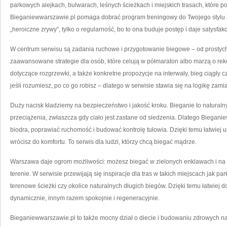
parkowych alejkach, bulwarach, leśnych ścieżkach i miejskich trasach, które 
Bieganiewwarszawie.pl pomaga dobrać program treningowy do Twojego stylu życ
„heroiczne zrywy”, tylko o regularność, bo to ona buduje postęp i daje satysfakc
W centrum serwisu są zadania ruchowe i przygotowanie biegowe – od prostych
zaawansowane strategie dla osób, które celują w półmaraton albo marzą o rek
dotyczące rozgrzewki, a także konkretne propozycje na interwały, bieg ciągły 
jeśli rozumiesz, po co go robisz – dlatego w serwisie stawia się na logikę zam
Duży nacisk kładziemy na bezpieczeństwo i jakość kroku. Bieganie to naturalny
przeciążenia, zwłaszcza gdy ciało jest zastane od siedzenia. Dlatego Biegan
biodra, poprawiać ruchomość i budować kontrolę tułowia. Dzięki temu łatwiej 
wrócisz do komfortu. To serwis dla ludzi, którzy chcą biegać mądrze.
Warszawa daje ogrom możliwości: możesz biegać w zielonych enklawach i na 
terenie. W serwisie przewijają się inspiracje dla tras w takich miejscach jak park
terenowe ścieżki czy okolice naturalnych długich biegów. Dzięki temu łatwiej do
dynamicznie, innym razem spokojnie i regeneracyjnie.
Bieganiewwarszawie.pl to także mocny dział o diecie i budowaniu zdrowych na