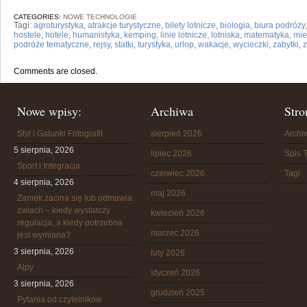
CATEGORIES:
NOWE TECHNOLOGIE
Tagi:
agroturystyka
,
atrakcje turystyczne
,
bilety lotnicze
,
biologia
,
biura podróży
hostele
,
hotele
,
humanistyka
,
kemping
,
linie lotnicze
,
lotniska
,
matematyka
,
mie
podróże tematyczne
,
rejsy
,
statki
,
turystyka
,
urlop
,
wakacje
,
wycieczki
,
zabytki
,
Comments are closed.
Nowe wpisy:
Archiwa
Stro
Styl i Gatunki Fotografii
sierpień 2026
Arch
5 sierpnia, 2026
lipiec 2026
Spis T
Sport i Integracja
czerwiec 2026
Tagi
4 sierpnia, 2026
maj 2026
Zamek zacina się lub odmawia
zwiach – kiedy wystarczy
kwiecień 2026
regulacja, a kiedy potrzebna
marzec 2026
jest wymiana?
3 sierpnia, 2026
luty 2026
Alpy
styczeń 2026
3 sierpnia, 2026
grudzień 2025
Pytania od czytelników