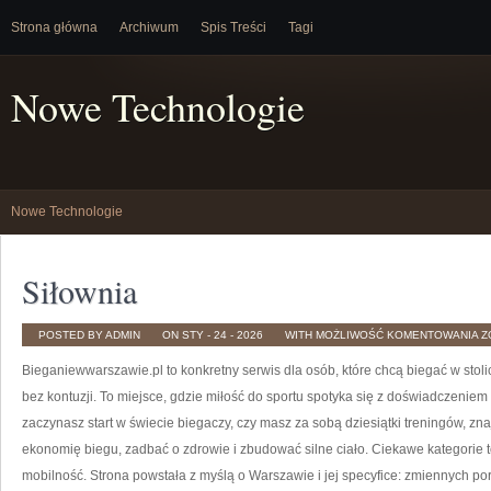
Strona główna
Archiwum
Spis Treści
Tagi
Nowe Technologie
Nowe Technologie
Siłownia
S
POSTED BY ADMIN
ON STY - 24 - 2026
WITH
MOŻLIWOŚĆ KOMENTOWANIA
Z
Bieganiewwarszawie.pl to konkretny serwis dla osób, które chcą biegać w stoli
bez kontuzji. To miejsce, gdzie miłość do sportu spotyka się z doświadczeniem
zaczynasz start w świecie biegaczy, czy masz za sobą dziesiątki treningów, z
ekonomię biegu, zadbać o zdrowie i zbudować silne ciało. Ciekawe kategorie 
mobilność. Strona powstała z myślą o Warszawie i jej specyfice: zmiennych po