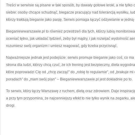
Treści w serwisie są pisane w taki sposób, by dawały gotowe kroki, a nie tylk
siebie: osoby chcące schudnąć, biegacze pracujący nad tolerancją wysiłku, lud
którzy traktują bieganie jako pasję. Serwis pomaga łączyć odżywianie w jedną c
Bieganiewwarszawie.pl to również przestrzeń dla tych, którzy lubią monitorowa
oceniać tętno, jak układać tydzień, żeby był mądry, i jak rozwijać wydolność ae
rozumiesz swój organizm i umiesz reagować, gdy trzeba przycisnąć.
Najważniejsze jednak jest podejście: serwis promuje bieganie jako coś, co ma
strona dla ludzi, którzy chcą czuć, że ich trening jest bezpieczny, dieta wygodna
które poprowadzi Cię od „chcę zacząć” do „robię to regularnie”, od „brakuje mi 
poradach” do „mam swój plan” – Bieganiewwarszawie.pl jest dokładnie po to.
To serwis, który łączy Warszawę z ruchem, dietą oraz zdrowiem. Daje inspira
a przy tym przypomina, że najcenniejszy efekt to nie tylko wynik na zegarku, ale
drogi.