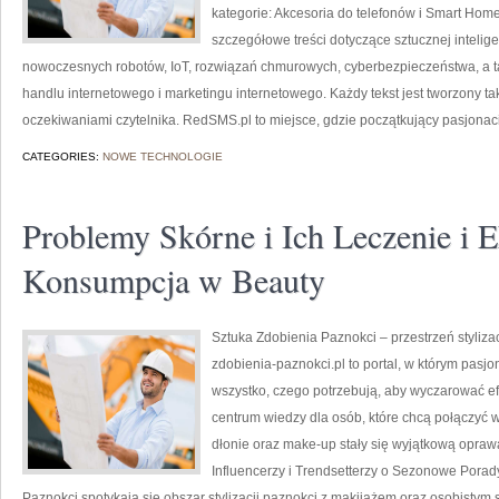
kategorie: Akcesoria do telefonów i Smart Ho
szczegółowe treści dotyczące sztucznej intelig
nowoczesnych robotów, IoT, rozwiązań chmurowych, cyberbezpieczeństwa, a takż
handlu internetowego i marketingu internetowego. Każdy tekst jest tworzony tak
oczekiwaniami czytelnika. RedSMS.pl to miejsce, gdzie początkujący pasjona
CATEGORIES:
NOWE TECHNOLOGIE
Problemy Skórne i Ich Leczenie i 
Konsumpcja w Beauty
Sztuka Zdobienia Paznokci – przestrzeń stylizac
zdobienia-paznokci.pl to portal, w którym pasj
wszystko, czego potrzebują, aby wyczarować efe
centrum wiedzy dla osób, które chcą połączyć 
dłonie oraz make-up stały się wyjątkową oprawą
Influencerzy i Trendsetterzy o Sezonowe Porad
Paznokci spotykają się obszar stylizacji paznokci z makijażem oraz osobistym