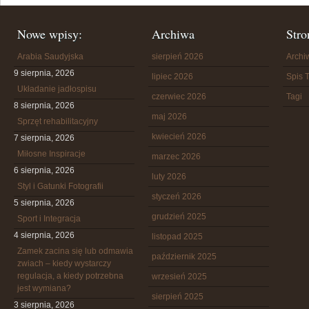
Nowe wpisy:
Archiwa
Stro
Arabia Saudyjska
sierpień 2026
Arch
9 sierpnia, 2026
lipiec 2026
Spis T
Układanie jadłospisu
czerwiec 2026
Tagi
8 sierpnia, 2026
maj 2026
Sprzęt rehabilitacyjny
kwiecień 2026
7 sierpnia, 2026
Miłosne Inspiracje
marzec 2026
6 sierpnia, 2026
luty 2026
Styl i Gatunki Fotografii
styczeń 2026
5 sierpnia, 2026
grudzień 2025
Sport i Integracja
4 sierpnia, 2026
listopad 2025
Zamek zacina się lub odmawia
październik 2025
zwiach – kiedy wystarczy
regulacja, a kiedy potrzebna
wrzesień 2025
jest wymiana?
sierpień 2025
3 sierpnia, 2026