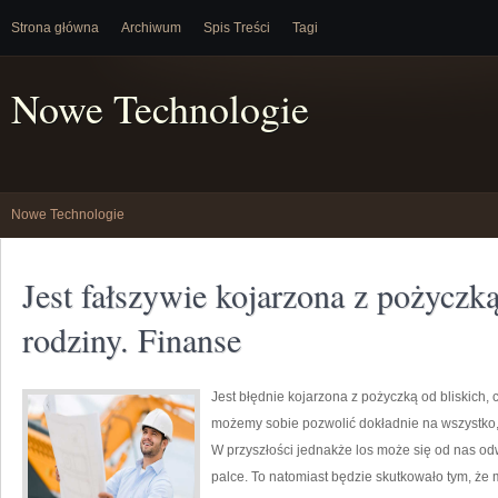
Strona główna
Archiwum
Spis Treści
Tagi
Nowe Technologie
Nowe Technologie
Jest fałszywie kojarzona z pożyczk
rodziny. Finanse
Jest błędnie kojarzona z pożyczką od bliskich, 
możemy sobie pozwolić dokładnie na wszystko, 
W przyszłości jednakże los może się od nas od
palce. To natomiast będzie skutkowało tym, że