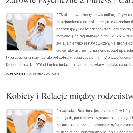
PT6.pl to nowoczesny serwis online, który w ca
funkcjonalnemu oraz skutecznym ćwiczeniom dla
początkujący i doświadczony trenujący znajdą
motywację do regularnego ruchu. PT6.pl – trenin
życia, a nie tylko zestaw ćwiczeń. Na stronie o
głową, aby usprawnić sprawność ogólną, zredu
trybu życia oraz rozwijać siłę potrzebną w życiu codziennym. Ciekawe kategorie
Ketogeniczna. Na PT6.pl trening funkcjonalny przedstawiany jest jako naturaln
CATEGORIES:
NOWE TECHNOLOGIE
Kobiety i Relacje między rodzeńs
Poradnictwo Rodzinne jest przestrzeń, w którym
emocjach, partnerstwo i wychowanie splatają s
Strona została zaprojektowana z myślą o osob
bliskich relacji, odpowiedzialnej opieki nad d