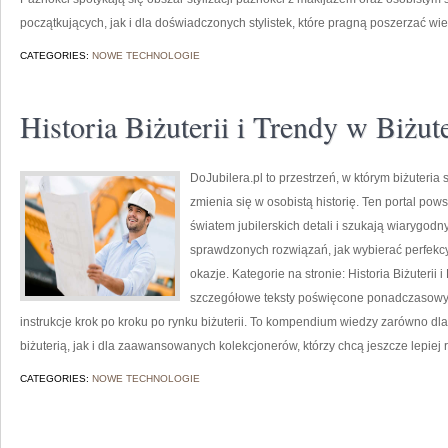
początkujących, jak i dla doświadczonych stylistek, które pragną poszerzać w
CATEGORIES:
NOWE TECHNOLOGIE
Historia Biżuterii i Trendy w Biżute
DoJubilera.pl to przestrzeń, w którym biżuteria 
zmienia się w osobistą historię. Ten portal pows
światem jubilerskich detali i szukają wiarygod
sprawdzonych rozwiązań, jak wybierać perfekcy
okazje. Kategorie na stronie: Historia Biżuterii
szczegółowe teksty poświęcone ponadczasow
instrukcje krok po kroku po rynku biżuterii. To kompendium wiedzy zarówno dl
biżuterią, jak i dla zaawansowanych kolekcjonerów, którzy chcą jeszcze lepiej
CATEGORIES:
NOWE TECHNOLOGIE