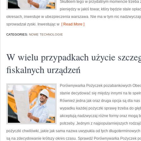
Skutkiem tego w przydatnym momencie trzeba 
pieniędzy w jakiś towar, który będzie stale opł
okresach, inwestuje w ubezpieczenia warszawa. Nie ma w tym nic nadzwyczajne
sprowadzał zyski. Inwestując w
[ Read More ]
CATEGORIES:
NOWE TECHNOLOGIE
W wielu przypadkach użycie szcze
fiskalnych urządzeń
Porównywarka Pożyczek pozabankowych Obecni
stanie decydować się między innymi na te speł
Również jedna jak oraz druga opcja są dla na
wypadku każdej pożyczki sprawę trzeba do gł
akceptują nadzwyczaj różne formy oraz mogą 
potrzeby. Jednym z najpopularniejszych rodzaj
pożyczki chwilówki, jakie jak sama nazwa uwypukla od tych długoterminowych 
są na zdecydowanie krótszy okres czasu. Sprawdź Porównywarka Pożyczek 