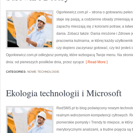
Ogorkiewicz.com.pl – strona o gotowaniu pełen 
staje się pasją, a codzienne obiady zmieniają s
zapachy mieszają się z kolorami potraw, a łat
dania. Zobacz także: Dania mrożone i Zdrowe 
pracownia kulinarna, w której każdy użytkownik 
czy dopiero zaczynasz gotować, czy też jeste
Ogorkiewicz.com.pl odkryjesz pomysły, które wzbogacą Twoje menu. Na stroni
dnia: od pierwszych posiłków dnia, przez sycące
[ Read More ]
CATEGORIES:
NOWE TECHNOLOGIE
Ekologia technologii i Microsoft
RedSMS.pl to blog poświęcony nowym technolo
realnym wdrożeniom kompetencji cyfrowych. R
pionierskie pomysły i Trendy to miejsce, w któr
merytorycznymi analizami, a trudne pojęcia s