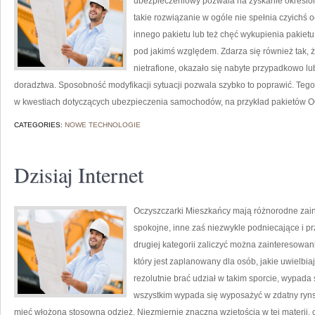
ubezpieczeniowy pozwala na zyskanie określone
takie rozwiązanie w ogóle nie spełnia czyichś 
innego pakietu lub też chęć wykupienia pakietu 
pod jakimś względem. Zdarza się również tak, ż
nietrafione, okazało się nabyte przypadkowo l
doradztwa. Sposobność modyfikacji sytuacji pozwala szybko to poprawić. Teg
w kwestiach dotyczących ubezpieczenia samochodów, na przykład pakietów O
CATEGORIES:
NOWE TECHNOLOGIE
Dzisiaj Internet
Oczyszczarki Mieszkańcy mają różnorodne zain
spokojne, inne zaś niezwykle podniecające i pr
drugiej kategorii zaliczyć można zainteresowani
który jest zaplanowany dla osób, jakie uwielb
rezolutnie brać udział w takim sporcie, wypada
wszystkim wypada się wyposażyć w zdatny rynsz
mieć włożoną stosowną odzież. Niezmiernie znaczną wziętością w tej materii, c