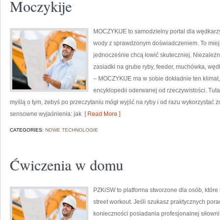
Moczykije
MOCZYKIJE to samodzielny portal dla wędkarzy,
wody z sprawdzonym doświadczeniem. To miejsc
jednocześnie chcą łowić skuteczniej. Niezależni
zasiadki na grube ryby, feeder, muchówka, węd
– MOCZYKIJE ma w sobie dokładnie ten klimat, 
encyklopedii oderwanej od rzeczywistości. Tutaj 
myślą o tym, żebyś po przeczytaniu mógł wyjść na ryby i od razu wykorzystać
sensowne wyjaśnienia: jak
[ Read More ]
CATEGORIES:
NOWE TECHNOLOGIE
Ćwiczenia w domu
PZKiSW to platforma stworzone dla osób, które
street workout. Jeśli szukasz praktycznych po
konieczności posiadania profesjonalnej siłowni,