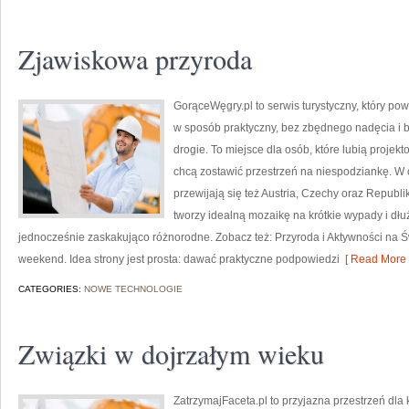
Zjawiskowa przyroda
GorąceWęgry.pl to serwis turystyczny, który p
w sposób praktyczny, bez zbędnego nadęcia i 
drogie. To miejsce dla osób, które lubią projek
chcą zostawić przestrzeń na niespodziankę. W 
przewijają się też Austria, Czechy oraz Republi
tworzy idealną mozaikę na krótkie wypady i dłużs
jednocześnie zaskakująco różnorodne. Zobacz też: Przyroda i Aktywności na Ś
weekend. Idea strony jest prosta: dawać praktyczne podpowiedzi
[ Read More 
CATEGORIES:
NOWE TECHNOLOGIE
Związki w dojrzałym wieku
ZatrzymajFaceta.pl to przyjazna przestrzeń dla k