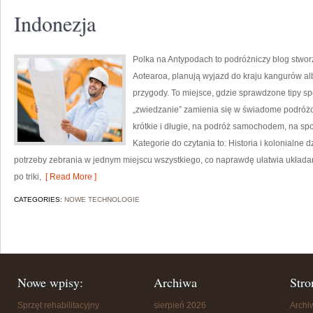
Indonezja
Polka na Antypodach to podróżniczy blog stwor
Aotearoa, planują wyjazd do kraju kangurów al
przygody. To miejsce, gdzie sprawdzone tipy spo
„zwiedzanie” zamienia się w świadome podróżo
krótkie i długie, na podróż samochodem, na sp
Kategorie do czytania to: Historia i kolonialne dz
potrzeby zebrania w jednym miejscu wszystkiego, co naprawdę ułatwia układani
po triki,
[ Read More ]
CATEGORIES:
NOWE TECHNOLOGIE
Nowe wpisy:
Archiwa
Stro
Sprzęt rehabilitacyjny
sierpień 2026
Arch