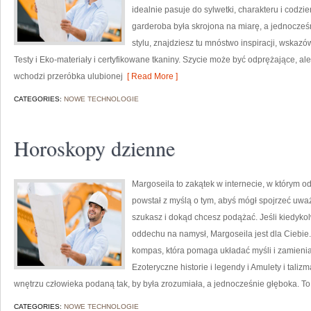
idealnie pasuje do sylwetki, charakteru i codzi
garderoba była skrojona na miarę, a jednocze
stylu, znajdziesz tu mnóstwo inspiracji, wskaz
Testy i Eko-materiały i certyfikowane tkaniny. Szycie może być odprężające, al
wchodzi przeróbka ulubionej
[ Read More ]
CATEGORIES:
NOWE TECHNOLOGIE
Horoskopy dzienne
Margoseila to zakątek w internecie, w którym od
powstał z myślą o tym, abyś mógł spojrzeć uważ
szukasz i dokąd chcesz podążać. Jeśli kiedykol
oddechu na namysł, Margoseila jest dla Ciebie. 
kompas, która pomaga układać myśli i zamienia
Ezoteryczne historie i legendy i Amulety i tali
wnętrzu człowieka podaną tak, by była zrozumiała, a jednocześnie głęboka. To 
CATEGORIES:
NOWE TECHNOLOGIE