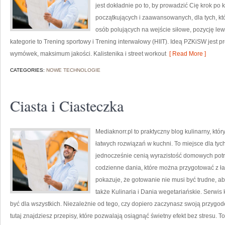
jest dokładnie po to, by prowadzić Cię krok po k
początkujących i zaawansowanych, dla tych, któ
osób polujących na wejście siłowe, pozycję le
kategorie to Trening sportowy i Trening interwałowy (HIIT). Ideą PZKiSW je
wymówek, maksimum jakości. Kalistenika i street workout
[ Read More ]
CATEGORIES:
NOWE TECHNOLOGIE
Ciasta i Ciasteczka
Mediaknorr.pl to praktyczny blog kulinarny, kt
łatwych rozwiązań w kuchni. To miejsce dla tyc
jednocześnie cenią wyrazistość domowych potra
codzienne dania, które można przygotować z ła
pokazuje, że gotowanie nie musi być trudne, ab
także Kulinaria i Dania wegetariańskie. Serwis 
być dla wszystkich. Niezależnie od tego, czy dopiero zaczynasz swoją przygo
tutaj znajdziesz przepisy, które pozwalają osiągnąć świetny efekt bez stresu. T