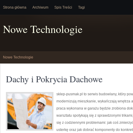
Strona główna
Archiwum
Spis Treści
Tagi
Nowe Technologie
Nowe Technologie
Dachy i Pokrycia Dachowe
sklep-pusmak.pl to serwis budowlany, który po
modernizują mieszkanie, wykańczają wnętrza a
praca wykonana w garażu będzie zrobiona dokł
warsztatu spotykają się z sprawdzonymi trikami
się z codziennymi problemami: jak coś zmierz
usterkę oraz jak dobrać komponenty do konkret