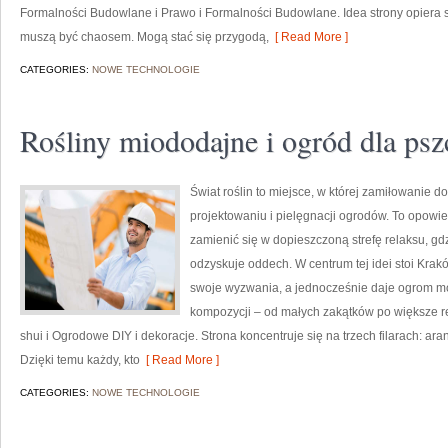
Formalności Budowlane i Prawo i Formalności Budowlane. Idea strony opiera s
muszą być chaosem. Mogą stać się przygodą,
[ Read More ]
CATEGORIES:
NOWE TECHNOLOGIE
Rośliny miododajne i ogród dla psz
Świat roślin to miejsce, w której zamiłowanie d
projektowaniu i pielęgnacji ogrodów. To opowi
zamienić się w dopieszczoną strefę relaksu, gdzi
odzyskuje oddech. W centrum tej idei stoi Kraków
swoje wyzwania, a jednocześnie daje ogrom mo
kompozycji – od małych zakątków po większe r
shui i Ogrodowe DIY i dekoracje. Strona koncentruje się na trzech filarach: aran
Dzięki temu każdy, kto
[ Read More ]
CATEGORIES:
NOWE TECHNOLOGIE