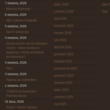
7 sierpnia, 2026
lipiec 2026
Spis T
Miłosne Inspiracje
czerwiec 2026
Tagi
6 sierpnia, 2026
maj 2026
Styl i Gatunki Fotografii
kwiecień 2026
5 sierpnia, 2026
Sport i Integracja
marzec 2026
4 sierpnia, 2026
luty 2026
Zamek zacina się lub odmawia
styczeń 2026
zwiach – kiedy wystarczy
regulacja, a kiedy potrzebna
grudzień 2025
jest wymiana?
listopad 2025
3 sierpnia, 2026
Alpy
październik 2025
3 sierpnia, 2026
wrzesień 2025
Pytania od czytelników
sierpień 2025
1 sierpnia, 2026
lipiec 2025
Czytelnicze Inspiracje i
Rekomendacje
czerwiec 2025
31 lipca, 2026
maj 2025
Artyści i Studia Tatuażu