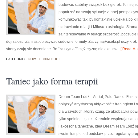
budować stabilny związek bez gierek. To miejs
popatrzeć na swoją sytuację z innej perspekty
komunikować tak, by kontakt nie uciekała po ki
uzdrawianie relacji i Miłość a astrologia. Stro
zainteresowanie w relacji: szczerość, poczuci
dojrzałość. Zamiast obiecywać cudowne formuły, ZatrzymajFaceta.pl uczy krok p
strony czują się docenione. Bo “zatrzymać” mężczyznę nie oznacza
[ Read Mor
CATEGORIES:
NOWE TECHNOLOGIE
Taniec jako forma terapii
Dream Team Łódź – Aerial, Pole Dance, Fitness 
połączyć artystyczną aktywność z treningiem i 
dla wszystkich, którzy czują, że akrobatyka powi
tylko spełnienie, ale też realnie wspierają sam
i akcesoria taneczne. Idea Dream Team Łódź op
swoim tempie: od podstaw, przez regularny pr