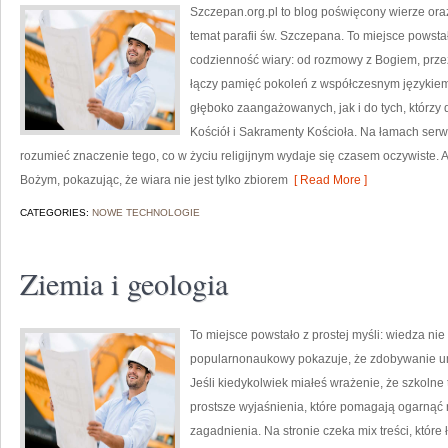
Szczepan.org.pl to blog poświęcony wierze oraz
temat parafii św. Szczepana. To miejsce powst
codzienność wiary: od rozmowy z Bogiem, przez 
łączy pamięć pokoleń z współczesnym językiem,
głęboko zaangażowanych, jak i do tych, którzy 
Kościół i Sakramenty Kościoła. Na łamach serwi
rozumieć znaczenie tego, co w życiu religijnym wydaje się czasem oczywiste.
Bożym, pokazując, że wiara nie jest tylko zbiorem
[ Read More ]
CATEGORIES:
NOWE TECHNOLOGIE
Ziemia i geologia
To miejsce powstało z prostej myśli: wiedza ni
popularnonaukowy pokazuje, że zdobywanie umi
Jeśli kiedykolwiek miałeś wrażenie, że szkolne
prostsze wyjaśnienia, które pomagają ogarnąć
zagadnienia. Na stronie czeka mix treści, któr