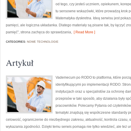
od tego, czy jesteś uczniem, opiekunem, korep
tu sensowne wskazówki, które prowadzą krok p
Matematyka dyskretna. Ideą serwisu jest pokaza
pamięci, ale logiczna układanka. Dlatego materiały są pisane tak, by łączyć zr
pamięć”, strona zachęca do sprawdzania,
[ Read More ]
CATEGORIES:
NOWE TECHNOLOGIE
Artykuł
Vademecum po RODO to platforma, które porzą
identyfikującymi po implementacji RODO. Stron
instytucjach oraz u specjalistów za ochronę danyc
przepisów w taki sposób, aby działania były sp
pracowników. Polecamy Pytania od czytelników i
tematyki znajdują się współczesne standardy 
celowość, ograniczenie do niezbędnego zakresu, aktualność, kontrola czasu, 
wykazania zgodności. Dzięki temu serwis pomaga nie tylko wiedzieć, ale też