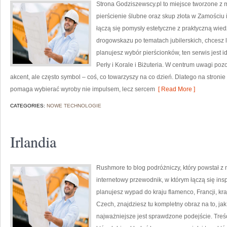
Strona Godziszewscy.pl to miejsce tworzone z my
pierścienie ślubne oraz skup złota w Zamościu 
łączą się pomysły estetyczne z praktyczną wie
drogowskazu po tematach jubilerskich, chcesz 
planujesz wybór pierścionków, ten serwis jest 
Perły i Korale i Biżuteria. W centrum uwagi pozos
akcent, ale często symbol – coś, co towarzyszy na co dzień. Dlatego na stroni
pomaga wybierać wyroby nie impulsem, lecz sercem
[ Read More ]
CATEGORIES:
NOWE TECHNOLOGIE
Irlandia
Rushmore to blog podróżniczy, który powstał z
internetowy przewodnik, w którym łączą się insp
planujesz wypad do kraju flamenco, Francji, kra
Czech, znajdziesz tu kompletny obraz na to, j
najważniejsze jest sprawdzone podejście. Tre