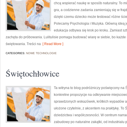
chcą wspierać naukę w sposób naturalny. To mi
gra, a codzienne zadania zamieniają się w frajd
dzięki czemu dziecko może testować różne ścież
Polecamy Psychologia i Muzyka. Główną ideą jes
edukacja odbywa się krok po kroku. Zamiast sz
zachęta do próbowania. Lulitulisie pomaga budować wiarę w siebie, bo każde 
świętowania. Treści na
[ Read More ]
CATEGORIES:
NOWE TECHNOLOGIE
Świętochłowice
Ta witryna to blog podróżniczy poświęcony na
konkretne propozycje na odkrywanie miejscowoś
sprawdzonych wskazówek, krótkich wypadów albo
ułożone czytelnie, z akcentem na praktykę. To 
dziedzictwa i współczesności. W centrum narrac
zabudowy po naturalne zakątki, od industrialu 