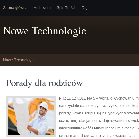
Strona główna
Archiwum
Spis Treści
Tagi
Nowe Technologie
Nowe Technologie
Porady dla rodziców
PRZEDSZKOLE NA 5 – wortal o wychowaniu m
nauczyciele oraz osoby towarzyszące dziecko 
porady. Strona skupia się na typowych wyzwan
uczuciami, relacjami oraz dojrzewaniem w wiek
międzykulturowość i Mindfulness i relaksacja. S
raczej mapa drogowa po tym, jak wspierać dzie