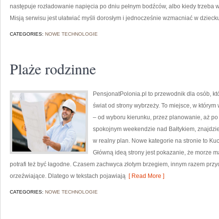
następuje rozładowanie napięcia po dniu pełnym bodźców, albo kiedy trzeba w
Misją serwisu jest ułatwiać myśli dorosłym i jednocześnie wzmacniać w dziecku
CATEGORIES:
NOWE TECHNOLOGIE
Plaże rodzinne
PensjonatPolonia.pl to przewodnik dla osób, k
świat od strony wybrzeży. To miejsce, w który
– od wyboru kierunku, przez planowanie, aż po
spokojnym weekendzie nad Bałtykiem, znajdzies
w realny plan. Nowe kategorie na stronie to Ku
Główną ideą strony jest pokazanie, że morze m
potrafi też być łagodne. Czasem zachwyca złotym brzegiem, innym razem prz
orzeźwiające. Dlatego w tekstach pojawiają
[ Read More ]
CATEGORIES:
NOWE TECHNOLOGIE