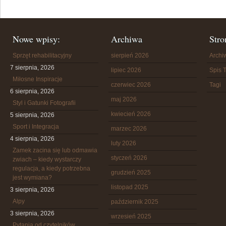
Nowe wpisy:
Archiwa
Stro
Sprzęt rehabilitacyjny
sierpień 2026
Arch
7 sierpnia, 2026
lipiec 2026
Spis T
Miłosne Inspiracje
czerwiec 2026
Tagi
6 sierpnia, 2026
maj 2026
Styl i Gatunki Fotografii
kwiecień 2026
5 sierpnia, 2026
Sport i Integracja
marzec 2026
4 sierpnia, 2026
luty 2026
Zamek zacina się lub odmawia
styczeń 2026
zwiach – kiedy wystarczy
regulacja, a kiedy potrzebna
grudzień 2025
jest wymiana?
listopad 2025
3 sierpnia, 2026
Alpy
październik 2025
3 sierpnia, 2026
wrzesień 2025
Pytania od czytelników