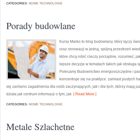
CATEGORIES:
NOWE TECHNOLOGIE
Porady budowlane
Kursy Marko to blog budowlany, który łączy ś
oraz renowacji w jedną, spójną przestrzeń wied
które chcą robić rzeczy porządnie, rozumieć, j
lepsze decyzje w tematach takich jak obsługa s
Polecamy Budownictwo energooszczędne i pasyw
koncentruje się na praktyce: zamiast pustych ha
się zarówno zagadnienia dla osób zaczynających, jak i dla tych, którzy mają ju
działa jak centrum informacji o tym, jak
[ Read More ]
CATEGORIES:
NOWE TECHNOLOGIE
Metale Szlachetne