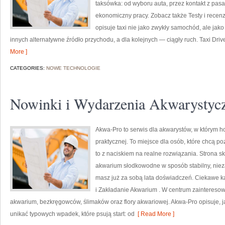
taksówka: od wyboru auta, przez kontakt z pas
ekonomiczny pracy. Zobacz także Testy i recen
opisuje taxi nie jako zwykły samochód, ale jako 
innych alternatywne źródło przychodu, a dla kolejnych — ciągły ruch. Taxi Driv
More ]
CATEGORIES:
NOWE TECHNOLOGIE
Nowinki i Wydarzenia Akwarystyc
Akwa-Pro to serwis dla akwarystów, w którym h
praktycznej. To miejsce dla osób, które chcą 
to z naciskiem na realne rozwiązania. Strona s
akwarium słodkowodne w sposób stabilny, niezal
masz już za sobą lata doświadczeń. Ciekawe ka
i Zakładanie Akwarium . W centrum zaintereso
akwarium, bezkręgowców, ślimaków oraz flory akwariowej. Akwa-Pro opisuje, 
unikać typowych wpadek, które psują start: od
[ Read More ]