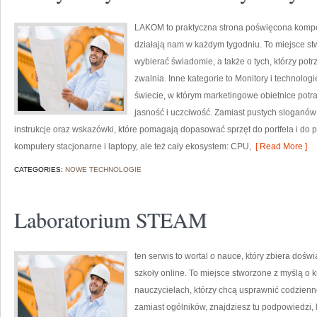
LAKOM to praktyczna strona poświęcona kompo
działają nam w każdym tygodniu. To miejsce st
wybierać świadomie, a także o tych, którzy pot
zwalnia. Inne kategorie to Monitory i technologi
świecie, w którym marketingowe obietnice pot
jasność i uczciwość. Zamiast pustych sloganów 
instrukcje oraz wskazówki, które pomagają dopasować sprzęt do portfela i d
komputery stacjonarne i laptopy, ale też cały ekosystem: CPU,
[ Read More ]
CATEGORIES:
NOWE TECHNOLOGIE
Laboratorium STEAM
ten serwis to wortal o nauce, który zbiera doświ
szkoły online. To miejsce stworzone z myślą o
nauczycielach, którzy chcą usprawnić codzienno
zamiast ogólników, znajdziesz tu podpowiedzi,