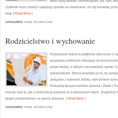
które lubią układać harmonogram, jak i tym, kt
czytelnik może znaleźć najlepszy sposób na zwiedzanie: od city breaków, przez 
blog
[ Read More ]
CATEGORIES:
NOWE TECHNOLOGIE
Rodzicielstwo i wychowanie
Przedszkole Kubuś to platforma stworzone z myś
poszukują rzetelnych informacji na temat przed
portal wiedzy, w którym rzeczywistość opieki i
wskazówkami. Strona powstała po to, by upras
związane z wyborem żłobka, wdrożeniem dzieck
Polecamy Bezpieczeństwo dziecka i Żłobki i Pr
emocje oraz to, jak z uważnością wspierać je w pierwszych latach. Znajdziesz 
grupie przedszkolnej i w opiece dziennej.
[ Read More ]
CATEGORIES:
NOWE TECHNOLOGIE