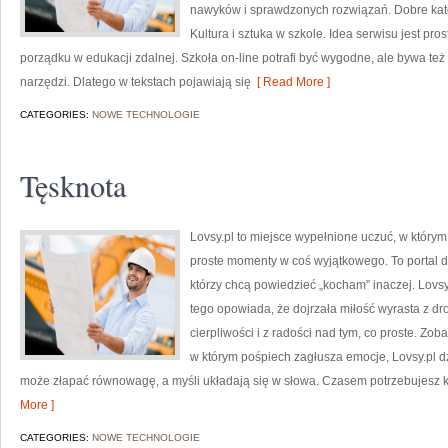
nawyków i sprawdzonych rozwiązań. Dobre kate
Kultura i sztuka w szkole. Idea serwisu jest pr
porządku w edukacji zdalnej. Szkoła on-line potrafi być wygodne, ale bywa też
narzędzi. Dlatego w tekstach pojawiają się
[ Read More ]
CATEGORIES:
NOWE TECHNOLOGIE
Tęsknota
Lovsy.pl to miejsce wypełnione uczuć, w którym
proste momenty w coś wyjątkowego. To portal d
którzy chcą powiedzieć „kocham” inaczej. Lovsy
tego opowiada, że dojrzała miłość wyrasta z dr
cierpliwości i z radości nad tym, co proste. Zo
w którym pośpiech zagłusza emocje, Lovsy.pl dzi
może złapać równowagę, a myśli układają się w słowa. Czasem potrzebujesz kr
More ]
CATEGORIES:
NOWE TECHNOLOGIE