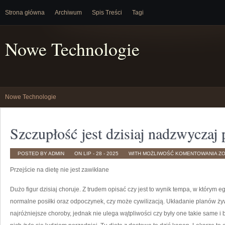
Strona główna
Archiwum
Spis Treści
Tagi
Nowe Technologie
Nowe Technologie
Szczupłość jest dzisiaj nadzwyczaj
SZ
POSTED BY ADMIN
ON LIP - 28 - 2025
WITH
MOŻLIWOŚĆ KOMENTOWANIA
Z
JE
DZ
Przejście na dietę nie jest zawikłane
NA
PO
Dużo figur dzisiaj choruje. Z trudem opisać czy jest to wynik tempa, w którym e
normalne posiłki oraz odpoczynek, czy może cywilizacją. Układanie planów ży
najróżniejsze choroby, jednak nie ulega wątpliwości czy były one takie same i 