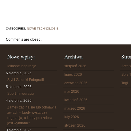
CATEGORIES:
NOWE TECHNOLOGIE
Comments are closed.
Nowe wpisy:
Archiwa
Stro
Miłosne Inspiracje
sierpień 2026
Arch
6 sierpnia, 2026
lipiec 2026
Spis T
Styl i Gatunki Fotografii
czerwiec 2026
Tagi
5 sierpnia, 2026
maj 2026
Sport i Integracja
kwiecień 2026
4 sierpnia, 2026
Zamek zacina się lub odmawia
marzec 2026
zwiach – kiedy wystarczy
luty 2026
regulacja, a kiedy potrzebna
jest wymiana?
styczeń 2026
3 sierpnia, 2026