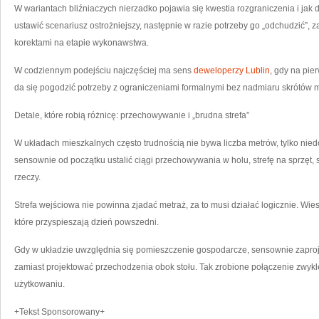
W wariantach bliźniaczych nierzadko pojawia się kwestia rozgraniczenia i jak da
ustawić scenariusz ostrożniejszy, następnie w razie potrzeby go „odchudzić”, 
korektami na etapie wykonawstwa.
W codziennym podejściu najczęściej ma sens
deweloperzy Lublin
, gdy na pie
da się pogodzić potrzeby z ograniczeniami formalnymi bez nadmiaru skrótów 
Detale, które robią różnicę: przechowywanie i „brudna strefa”
W układach mieszkalnych często trudnością nie bywa liczba metrów, tylko nied
sensownie od początku ustalić ciągi przechowywania w holu, strefę na sprzęt, 
rzeczy.
Strefa wejściowa nie powinna zjadać metraż, za to musi działać logicznie. Wies
które przyspieszają dzień powszedni.
Gdy w układzie uwzględnia się pomieszczenie gospodarcze, sensownie zaproj
zamiast projektować przechodzenia obok stołu. Tak zrobione połączenie zwykle
użytkowaniu.
+Tekst Sponsorowany+