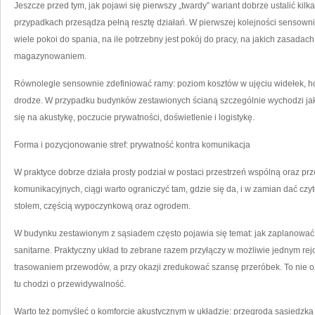
Jeszcze przed tym, jak pojawi się pierwszy „twardy” wariant dobrze ustalić kilk
przypadkach przesądza pełną resztę działań. W pierwszej kolejności sensow
wiele pokoi do spania, na ile potrzebny jest pokój do pracy, na jakich zasadac
magazynowaniem.
Równolegle sensownie zdefiniować ramy: poziom kosztów w ujęciu widełek, hory
drodze. W przypadku budynków zestawionych ścianą szczególnie wychodzi jak
się na akustykę, poczucie prywatności, doświetlenie i logistykę.
Forma i pozycjonowanie stref: prywatność kontra komunikacja
W praktyce dobrze działa prosty podział w postaci przestrzeń wspólną oraz pr
komunikacyjnych, ciągi warto ograniczyć tam, gdzie się da, i w zamian dać czyt
stołem, częścią wypoczynkową oraz ogrodem.
W budynku zestawionym z sąsiadem często pojawia się temat: jak zaplanować
sanitarne. Praktyczny układ to zebrane razem przyłączy w możliwie jednym re
trasowaniem przewodów, a przy okazji zredukować szansę przeróbek. To nie oz
tu chodzi o przewidywalność.
Warto też pomyśleć o komforcie akustycznym w układzie: przegroda sąsiedzka