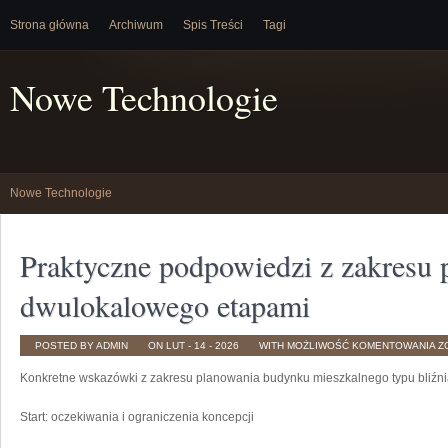
Strona główna
Archiwum
Spis Treści
Tagi
Nowe Technologie
Nowe Technologie
Praktyczne podpowiedzi z zakresu
dwulokalowego etapami
P
POSTED BY ADMIN
ON LUT - 14 - 2026
WITH
MOŻLIWOŚĆ KOMENTOWANIA
Z
P
Z
Konkretne wskazówki z zakresu planowania budynku mieszkalnego typu bliźni
Z
P
D
D
Start: oczekiwania i ograniczenia koncepcji
E