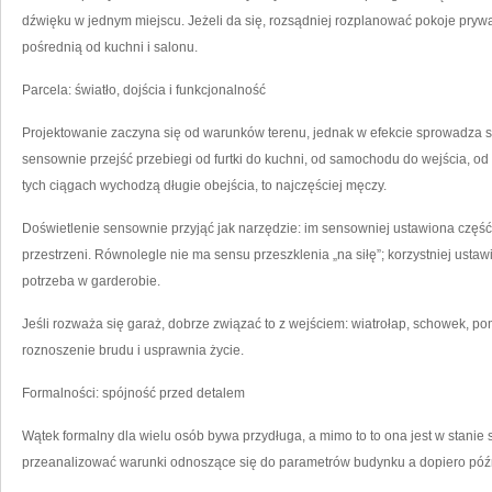
dźwięku w jednym miejscu. Jeżeli da się, rozsądniej rozplanować pokoje prywa
pośrednią od kuchni i salonu.
Parcela: światło, dojścia i funkcjonalność
Projektowanie zaczyna się od warunków terenu, jednak w efekcie sprowadza si
sensownie przejść przebiegi od furtki do kuchni, od samochodu do wejścia, od t
tych ciągach wychodzą długie obejścia, to najczęściej męczy.
Doświetlenie sensownie przyjąć jak narzędzie: im sensowniej ustawiona częś
przestrzeni. Równolegle nie ma sensu przeszklenia „na siłę”; korzystniej ustawi
potrzeba w garderobie.
Jeśli rozważa się garaż, dobrze związać to z wejściem: wiatrołap, schowek, p
roznoszenie brudu i usprawnia życie.
Formalności: spójność przed detalem
Wątek formalny dla wielu osób bywa przydługa, a mimo to to ona jest w stanie
przeanalizować warunki odnoszące się do parametrów budynku a dopiero późn