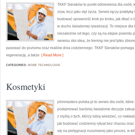
TKKF Sieraków to punkt odniesienia dla osób, k
zryw, lecz jako styl życia. Serwis łączy praktyk
budować sprawność krok po kroku, jak dbać o b
w duchu świadomej rywalizacji. To miejsce dla t
niezależnie od tego, czy są na etapie powrotu 
serwisu stoi idea, że trening nie jest tylko zbio
pasować do poziomu oraz realiów dnia codziennego. TKKF Sieraków pomaga u
regenerację, a także
[ Read More ]
CATEGORIES:
NOWE TECHNOLOGIE
Kosmetyki
johnmasters-polska.pl to serwis dla osób, które
podejmować bardziej świadome decyzje zakupo
z myślą o tych, którzy lubią wiedzieć, co nakład
jak budować codzienny rytuał bez chaosu oraz
się na pielęgnacji rozumianej jako proces, w kt