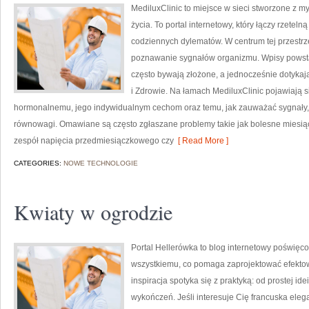
MediluxClinic to miejsce w sieci stworzone z m
życia. To portal internetowy, który łączy rzete
codziennych dylematów. W centrum tej przestrz
poznawanie sygnałów organizmu. Wpisy powstają
często bywają złożone, a jednocześnie dotykaj
i Zdrowie. Na łamach MediluxClinic pojawiają s
hormonalnemu, jego indywidualnym cechom oraz temu, jak zauważać sygnały,
równowagi. Omawiane są często zgłaszane problemy takie jak bolesne miesi
zespół napięcia przedmiesiączkowego czy
[ Read More ]
CATEGORIES:
NOWE TECHNOLOGIE
Kwiaty w ogrodzie
Portal Hellerówka to blog internetowy poświęc
wszystkiemu, co pomaga zaprojektować efektown
inspiracja spotyka się z praktyką: od prostej i
wykończeń. Jeśli interesuje Cię francuska eleg