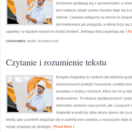
brzmienia spotykają się z opowieściami, a nowo
bez nadęcia, dzięki czemu muzyka staje się tu bl
chłonie. Ciekawe kategorie na stronie to Zespoły
jest traktowana jak przygoda, w której liczy się
zajawkę i w każdym wariancie dostać konkret. Jednego dnia pojawiają się
[ Re
CATEGORIES:
NOWE TECHNOLOGIE
Czytanie i rozumienie tekstu
Kongres Anglistów to centrum dla lektorów języ
nowoczesnych podejść nauczania i praktycznyc
powstała z myślą o osobach, które nie chcą stać
doskonalenie. To miejsce spotkania teorii i prak
dobrostan zarówno nauczycieli, jak i uczących si
Angielski w podróży. Idea strony opiera się na p
wtedy, gdy uczestnik angażuje się w autentyczne zadania, a nauczyciel staje s
uwagi znajdują się strategie
[ Read More ]