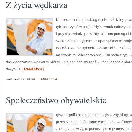
Z życia wędkarza
Nadorsze-haller.pl to blog wędkarski, który pow
ryb jest czymś więcej niż tylko weekendowym h
łączy się z wiedzą, a każdy tekst ma pomagać łow
szukasz inspiracji, chcesz uporządkować swoje 
czytać o wodzie, rybach i wędkarskich realiach
na stronie to Ryby chronione i Kulinaria z ryb. 
doświadczonych wędkarzy, którzy lubią dopinać szczegóły. Jedni docenią klaro
decyduje
[ Read More ]
CATEGORIES:
NOWE TECHNOLOGIE
Społeczeństwo obywatelskie
ryszard-galla.pl to portal publicystyczny, który
przestrzeń dla osób, które chcą pojmować mech
zachodzące w życiu publicznym, a jednocześni