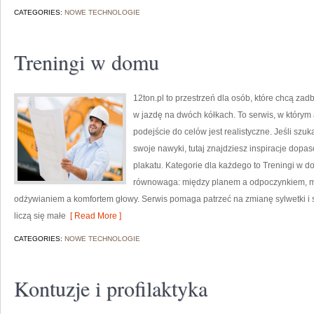
CATEGORIES:
NOWE TECHNOLOGIE
Treningi w domu
12ton.pl to przestrzeń dla osób, które chcą zad
w jazdę na dwóch kółkach. To serwis, w którym 
podejście do celów jest realistyczne. Jeśli sz
swoje nawyki, tutaj znajdziesz inspiracje dopa
plakatu. Kategorie dla każdego to Treningi w d
równowaga: między planem a odpoczynkiem, m
odżywianiem a komfortem głowy. Serwis pomaga patrzeć na zmianę sylwetki i s
liczą się małe
[ Read More ]
CATEGORIES:
NOWE TECHNOLOGIE
Kontuzje i profilaktyka