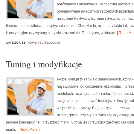
porównania i obserwacje. W centrum pozostaje c
podejmowane na różnych szczeblach przekłada
na stronie Polityka w Europie i Systemy polityc
tłumaczenia zawiłości bez spłycania sensu. Chodzi o to, by tematy takie jak 
konstytucyjne czy wybory stały się zrozumiałe. To miejsce, w którym
[ Read Mor
CATEGORIES:
NOWE TECHNOLOGIE
Tuning i modyfikacje
e-opel.com.pl to serwis o samochodach, który k
nią związane: od codziennej eksploatacji, prze
modelach, rozwiązaniach i rynku. To miejsce st
swoje auto, podejmować trafniejsze decyzje za
w sposób praktyczny. Blog łączy zainteresowa
dzień”, gdzie liczy się nie tylko styl czy osiągi
modele koncepcyjne i przyszłość marki. Strona jest przyjazna zarówno dla osób 
marki,
[ Read More ]