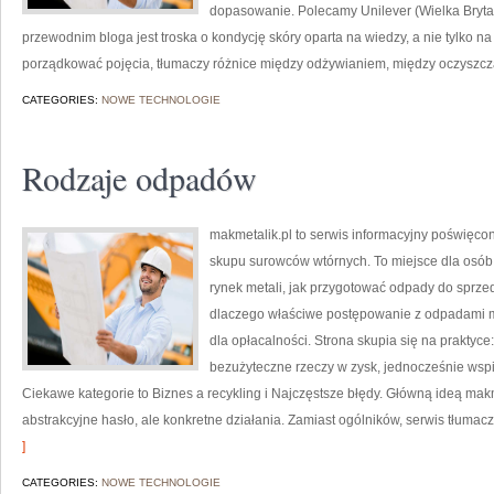
dopasowanie. Polecamy Unilever (Wielka Bryta
przewodnim bloga jest troska o kondycję skóry oparta na wiedzy, a nie tylko 
porządkować pojęcia, tłumaczy różnice między odżywianiem, między oczyszcz
CATEGORIES:
NOWE TECHNOLOGIE
Rodzaje odpadów
makmetalik.pl to serwis informacyjny poświęc
skupu surowców wtórnych. To miejsce dla osób i 
rynek metali, jak przygotować odpady do sprze
dlaczego właściwe postępowanie z odpadami ma
dla opłacalności. Strona skupia się na praktyce
bezużyteczne rzeczy w zysk, jednocześnie wsp
Ciekawe kategorie to Biznes a recykling i Najczęstsze błędy. Główną ideą makmet
abstrakcyjne hasło, ale konkretne działania. Zamiast ogólników, serwis tłumacz
]
CATEGORIES:
NOWE TECHNOLOGIE