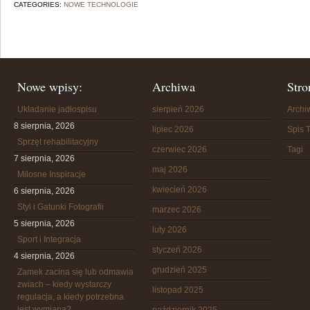
CATEGORIES:
NOWE TECHNOLOGIE
Nowe wpisy:
Archiwa
Stro
Układanie jadłospisu
sierpień 2026
Arch
8 sierpnia, 2026
lipiec 2026
Spis T
Sprzęt rehabilitacyjny
czerwiec 2026
Tagi
7 sierpnia, 2026
maj 2026
Miłosne Inspiracje
kwiecień 2026
6 sierpnia, 2026
Styl i Gatunki Fotografii
marzec 2026
5 sierpnia, 2026
luty 2026
Sport i Integracja
styczeń 2026
4 sierpnia, 2026
grudzień 2025
Zamek zacina się lub odmawia
zwiach – kiedy wystarczy
listopad 2025
regulacja, a kiedy potrzebna
jest wymiana?