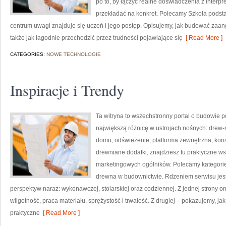
po to, by łączyć realne doświadczenia z interpre
przekładać na konkret. Polecamy Szkoła podst
centrum uwagi znajduje się uczeń i jego postęp. Opisujemy, jak budować zaa
także jak łagodnie przechodzić przez trudności pojawiające się
[ Read More ]
CATEGORIES:
NOWE TECHNOLOGIE
Inspiracje i Trendy
Ta witryna to wszechstronny portal o budowie p
największą różnicę w ustrojach nośnych: drew-
domu, odświeżenie, platforma zewnętrzna, kon
drewniane dodatki, znajdziesz tu praktyczne 
marketingowych ogólników. Polecamy kategorie 
drewna w budownictwie. Rdzeniem serwisu jest 
perspektyw naraz: wykonawczej, stolarskiej oraz codziennej. Z jednej strony 
wilgotność, praca materiału, sprężystość i trwałość. Z drugiej – pokazujemy, jak 
praktyczne
[ Read More ]