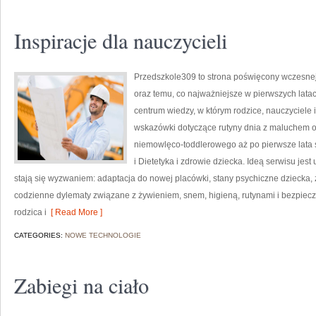
Inspiracje dla nauczycieli
Przedszkole309 to strona poświęcony wczesnej
oraz temu, co najważniejsze w pierwszych lata
centrum wiedzy, w którym rodzice, nauczyciele 
wskazówki dotyczące rutyny dnia z maluchem o
niemowlęco-toddlerowego aż po pierwsze lata 
i Dietetyka i zdrowie dziecka. Ideą serwisu jest
stają się wyzwaniem: adaptacja do nowej placówki, stany psychiczne dziecka, z
codzienne dylematy związane z żywieniem, snem, higieną, rutynami i bezpie
rodzica i
[ Read More ]
CATEGORIES:
NOWE TECHNOLOGIE
Zabiegi na ciało