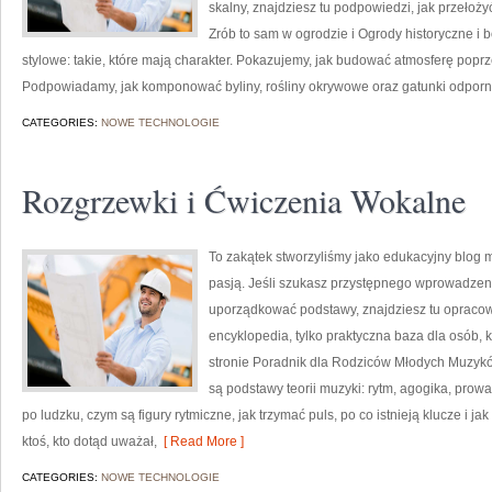
skalny, znajdziesz tu podpowiedzi, jak przełożyć
Zrób to sam w ogrodzie i Ogrody historyczne i
stylowe: takie, które mają charakter. Pokazujemy, jak budować atmosferę poprze
Podpowiadamy, jak komponować byliny, rośliny okrywowe oraz gatunki odporn
CATEGORIES:
NOWE TECHNOLOGIE
Rozgrzewki i Ćwiczenia Wokalne
To zakątek stworzyliśmy jako edukacyjny blog m
pasją. Jeśli szukasz przystępnego wprowadzen
uporządkować podstawy, znajdziesz tu opracow
encyklopedia, tylko praktyczna baza dla osób, 
stronie Poradnik dla Rodziców Młodych Muzykó
są podstawy teorii muzyki: rytm, agogika, prow
po ludzku, czym są figury rytmiczne, jak trzymać puls, po co istnieją klucze i j
ktoś, kto dotąd uważał,
[ Read More ]
CATEGORIES:
NOWE TECHNOLOGIE