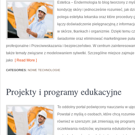
Estetica – Endermologia to blog tworzony z my
kondycję skóry i jednocześnie rozumieć, jak dz
polega estetyka lekarska oraz które procedury 
łączy doświadczenie pielęgnacyjną z informac
w skórze, tkankach i organizmie. Dzięki temu c
świadomie oraz eliminować marketingowe pułap
profesjonalne i Przeciwwskazania i bezpieczeństwo. W centrum zainteresowania 
także tematy związane z modelowaniem sylwetki. Szczególne miejsce zajmuje
jako
[ Read More ]
CATEGORIES:
NOWE TECHNOLOGIE
Projekty i programy edukacyjne
To oddolny portal poświęcony nauczaniu w ujęc
Powstał z myślą o osobach, które chcą rozumieć sz
również w szerszym: jak zmieniają się programy,
oczekiwania rodziców, wyzwania edukatorów oraz