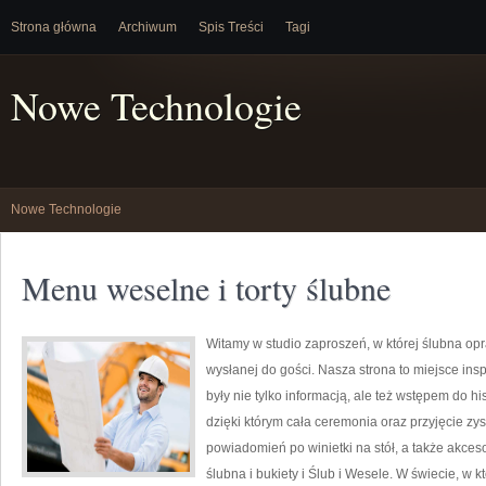
Strona główna
Archiwum
Spis Treści
Tagi
Nowe Technologie
Nowe Technologie
Menu weselne i torty ślubne
Witamy w studio zaproszeń, w której ślubna o
wysłanej do gości. Nasza strona to miejsce inspi
były nie tylko informacją, ale też wstępem do hi
dzięki którym cała ceremonia oraz przyjęcie z
powiadomień po winietki na stół, a także akceso
ślubna i bukiety i Ślub i Wesele. W świecie, w kt