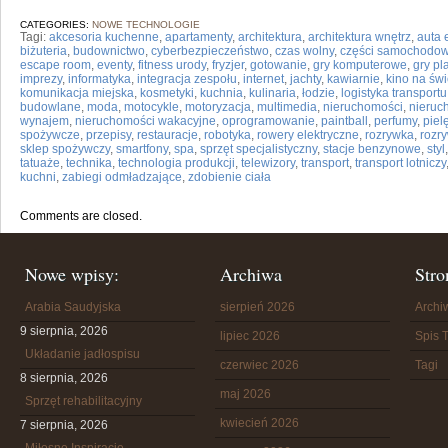
CATEGORIES:
NOWE TECHNOLOGIE
Tagi:
akcesoria kuchenne
,
apartamenty
,
architektura
,
architektura wnętrz
,
auta 
biżuteria
,
budownictwo
,
cyberbezpieczeństwo
,
czas wolny
,
części samochodo
escape room
,
eventy
,
fitness urody
,
fryzjer
,
gotowanie
,
gry komputerowe
,
gry p
imprezy
,
informatyka
,
integracja zespołu
,
internet
,
jachty
,
kawiarnie
,
kino na św
komunikacja miejska
,
kosmetyki
,
kuchnia
,
kulinaria
,
łodzie
,
logistyka transportu
budowlane
,
moda
,
motocykle
,
motoryzacja
,
multimedia
,
nieruchomości
,
nieruc
wynajem
,
nieruchomości wakacyjne
,
oprogramowanie
,
paintball
,
perfumy
,
piel
spożywcze
,
przepisy
,
restauracje
,
robotyka
,
rowery elektryczne
,
rozrywka
,
rozr
sklep spożywczy
,
smartfony
,
spa
,
sprzęt specjalistyczny
,
stacje benzynowe
,
styl
tatuaże
,
technika
,
technologia produkcji
,
telewizory
,
transport
,
transport lotniczy
kuchni
,
zabiegi odmładzające
,
zdobienie ciała
Comments are closed.
Nowe wpisy:
Archiwa
Stro
Arabia Saudyjska
sierpień 2026
Arch
9 sierpnia, 2026
lipiec 2026
Spis T
Układanie jadłospisu
czerwiec 2026
Tagi
8 sierpnia, 2026
maj 2026
Sprzęt rehabilitacyjny
kwiecień 2026
7 sierpnia, 2026