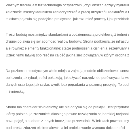
Ważnym filarem jest też technologia oczyszczalni, czyli obszar łączący hydrau
zależności między ładunkiem zanieczyszczeń a pracą urządzeń i reaktorów, a
tekstach pojawia się podejście praktyczne: jak rozumieć procesy i jak przekłada
Treści budują most między standardami a codziennością projektową. Z jednej 
drugiej pojawia się świadomość realiów budowy. Strona podkreśla, że infrastru
ale również elementy funkcjonalne: stacje podnoszenia ciśnienia, rezerwuary, 
Dzięki temu łatwiej spojrzeć na całość jak na sieć powiązań, w którym drobna
Na poziomie metodycznym wiele miejsca zajmują modele obliczeniowe i senso
obliczenia jak rytuał, treści pokazują, jak używać narzędzi do porównywania w
danych oraz tego, jak czytać wyniki bez popadania w pozorną precyzję. To p
inżynierską.
Strona ma charakter szkoleniowy, ale nie odrywa się od praktyki. Jest przydatna
którzy potrzebują zrozumieć, dlaczego pewne rozwiązania są bardziej racjona
baza pojęć, a osobom z innych branż jako przewodnik. W tekstach powraca myśl, 
pod presją zdarzeń ekstremalnych, a jej projektowanie wymaga dokładności.