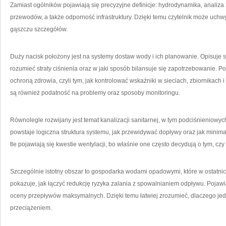
Zamiast ogólników pojawiają się precyzyjne definicje: hydrodynamika, analiza 
przewodów, a także odporność infrastruktury. Dzięki temu czytelnik może uchwy
gąszczu szczegółów.
Duży nacisk położony jest na systemy dostaw wody i ich planowanie. Opisuje si
rozumieć straty ciśnienia oraz w jaki sposób bilansuje się zapotrzebowanie. P
ochroną zdrowia, czyli tym, jak kontrolować wskaźniki w sieciach, zbiornikach 
są również podatność na problemy oraz sposoby monitoringu.
Równolegle rozwijany jest temat kanalizacji sanitarnej, w tym podciśnieniowych
powstaje logiczna struktura systemu, jak przewidywać dopływy oraz jak mini
tle pojawiają się kwestie wentylacji, bo właśnie one często decydują o tym, czy
Szczególnie istotny obszar to gospodarka wodami opadowymi, które w ostatnic
pokazuje, jak łączyć redukcję ryzyka zalania z spowalnianiem odpływu. Pojawia
oceny przepływów maksymalnych. Dzięki temu łatwiej zrozumieć, dlaczego jedn
przeciążeniem.