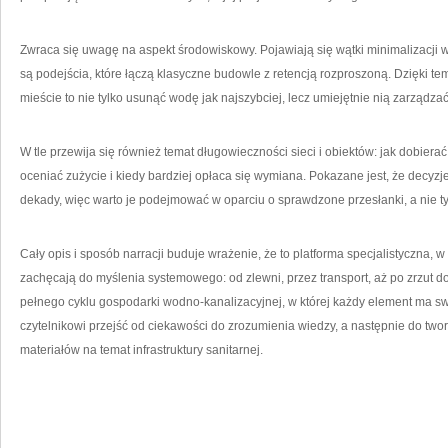
Zwraca się uwagę na aspekt środowiskowy. Pojawiają się wątki minimalizacji 
są podejścia, które łączą klasyczne budowle z retencją rozproszoną. Dzięki 
mieście to nie tylko usunąć wodę jak najszybciej, lecz umiejętnie nią zarządzać
W tle przewija się również temat długowieczności sieci i obiektów: jak dobierać
oceniać zużycie i kiedy bardziej opłaca się wymiana. Pokazane jest, że decyzj
dekady, więc warto je podejmować w oparciu o sprawdzone przesłanki, a nie ty
Cały opis i sposób narracji buduje wrażenie, że to platforma specjalistyczna, w kt
zachęcają do myślenia systemowego: od zlewni, przez transport, aż po zrzut d
pełnego cyklu gospodarki wodno-kanalizacyjnej, w której każdy element ma swo
czytelnikowi przejść od ciekawości do zrozumienia wiedzy, a następnie do tworz
materiałów na temat infrastruktury sanitarnej.