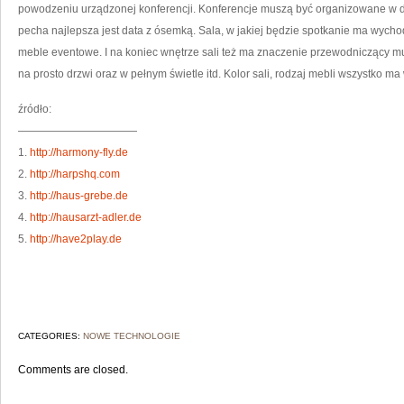
powodzeniu urządzonej konferencji. Konferencje muszą być organizowane w dnia
pecha najlepsza jest data z ósemką. Sala, w jakiej będzie spotkanie ma wycho
meble eventowe. I na koniec wnętrze sali też ma znaczenie przewodniczący m
na prosto drzwi oraz w pełnym świetle itd. Kolor sali, rodzaj mebli wszystko m
źródło:
———————————
1.
http://harmony-fly.de
2.
http://harpshq.com
3.
http://haus-grebe.de
4.
http://hausarzt-adler.de
5.
http://have2play.de
CATEGORIES:
NOWE TECHNOLOGIE
Comments are closed.