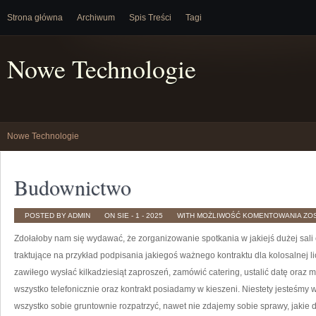
Strona główna
Archiwum
Spis Treści
Tagi
Nowe Technologie
Nowe Technologie
Budownictwo
BU
POSTED BY ADMIN
ON SIE - 1 - 2025
WITH
MOŻLIWOŚĆ KOMENTOWANIA
ZO
Zdołałoby nam się wydawać, że zorganizowanie spotkania w jakiejś dużej sali 
traktujące na przykład podpisania jakiegoś ważnego kontraktu dla kolosalnej li
zawiłego wysłać kilkadziesiąt zaproszeń, zamówić catering, ustalić datę oraz 
wszystko telefonicznie oraz kontrakt posiadamy w kieszeni. Niestety jesteśmy
wszystko sobie gruntownie rozpatrzyć, nawet nie zdajemy sobie sprawy, jakie