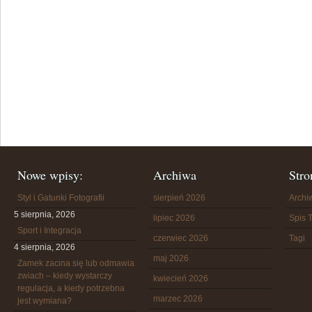
Nowe wpisy:
Archiwa
Stro
Styl i Gatunki Fotografii
sierpień 2026
Arch
5 sierpnia, 2026
lipiec 2026
Spis T
Sport i Integracja
czerwiec 2026
Tagi
4 sierpnia, 2026
maj 2026
Zamek zacina się lub odmawia
zwiach – kiedy wystarczy
kwiecień 2026
regulacja, a kiedy potrzebna
marzec 2026
jest wymiana?