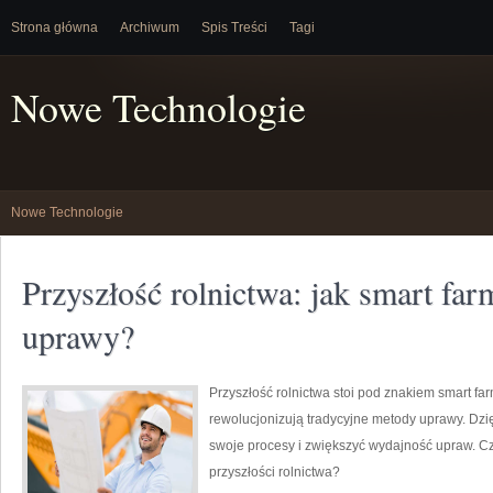
Strona główna
Archiwum
Spis Treści
Tagi
Nowe Technologie
Nowe Technologie
Przyszłość rolnictwa: jak smart fa
uprawy?
Przyszłość rolnictwa stoi pod znakiem smart fa
rewolucjonizują tradycyjne metody uprawy. Dzi
swoje procesy i zwiększyć wydajność upraw. Cz
przyszłości rolnictwa?