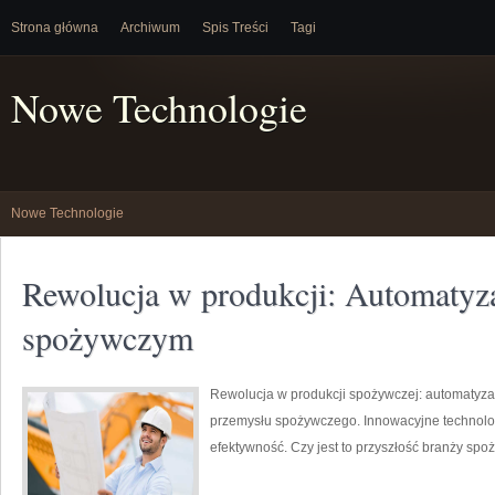
Strona główna
Archiwum
Spis Treści
Tagi
Nowe Technologie
Nowe Technologie
Rewolucja w produkcji: Automatyz
spożywczym
Rewolucja w produkcji spożywczej: automatyzac
przemysłu spożywczego. Innowacyjne technolog
efektywność. Czy jest to przyszłość branży sp