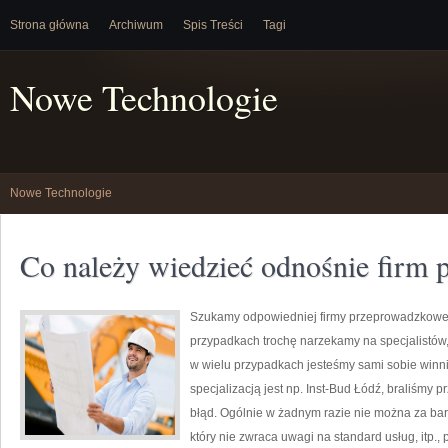
Strona główna
Archiwum
Spis Treści
Tagi
Nowe Technologie
Nowe Technologie
Co należy wiedzieć odnośnie firm
Szukamy odpowiedniej firmy przeprowadzkowe
przypadkach trochę narzekamy na specjalistów, 
w wielu przypadkach jesteśmy sami sobie winni,
specjalizacją jest np. Inst-Bud Łódź, braliśmy
błąd. Ogólnie w żadnym razie nie można za bar
który nie zwraca uwagi na standard usług, itp.,