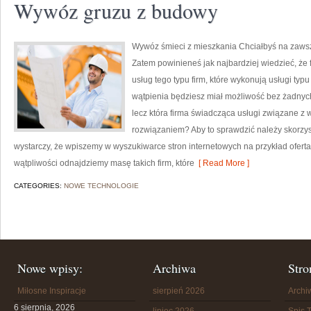
Wywóz gruzu z budowy
Wywóz śmieci z mieszkania Chciałbyś na zawsz
Zatem powinieneś jak najbardziej wiedzieć, że f
usług tego typu firm, które wykonują usługi typ
wątpienia będziesz miał możliwość bez żadnyc
lecz która firma świadcząca usługi związane z 
rozwiązaniem? Aby to sprawdzić należy skorzys
wystarczy, że wpiszemy w wyszukiwarce stron internetowych na przykład oferta
wątpliwości odnajdziemy masę takich firm, które
[ Read More ]
CATEGORIES:
NOWE TECHNOLOGIE
Nowe wpisy:
Archiwa
Stro
Miłosne Inspiracje
sierpień 2026
Arch
6 sierpnia, 2026