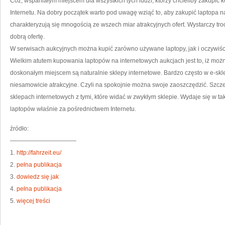
Cóż, wspaniałym miejscem dla wszystkich tych ludzi, którzy chcieliby zakupić k
Internetu. Na dobry początek warto pod uwagę wziąć to, aby zakupić laptopa n
charakteryzują się mnogością ze wszech miar atrakcyjnych ofert. Wystarczy tro
dobrą ofertę.
W serwisach aukcyjnych można kupić zarówno używane laptopy, jak i oczywiści
Wielkim atutem kupowania laptopów na internetowych aukcjach jest to, iż moż
doskonałym miejscem są naturalnie sklepy internetowe. Bardzo często w e-sklep
niesamowicie atrakcyjne. Czyli na spokojnie można swoje zaoszczędzić. Szcz
sklepach internetowych z tymi, które widać w zwykłym sklepie. Wydaje się w ta
laptopów właśnie za pośrednictwem Internetu.
źródło:
———————————
1.
http://fahrzeit.eu/
2.
pełna publikacja
3.
dowiedz się jak
4.
pełna publikacja
5.
więcej treści