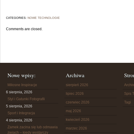
CATEGORIES:
NOWE TECHNOLOGIE
Comments are closed.
Nowe wpisy:
Archiwa
Stro
Miłosne Inspiracje
sierpień 2026
Arch
6 sierpnia, 2026
lipiec 2026
Spis T
Styl i Gatunki Fotografii
czerwiec 2026
Tagi
5 sierpnia, 2026
maj 2026
Sport i Integracja
kwiecień 2026
4 sierpnia, 2026
Zamek zacina się lub odmawia
marzec 2026
zwiach – kiedy wystarczy