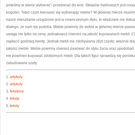
WI
jesteśmy w stanie wybierać i przebierać do woli. Sklepów meblowych jest coraz
I
NI
pogubić. Toteż czym kierować się wybierając meble? W głównej mierze musimy 
NIE
ZA
nasze mieszkanie urządzone jest w nowoczesnym stylu, to właściwie nie dokup
dlatego, że nam się podoba. Meble powinny do siebie w głównej mierze pasow
uwagę nie tylko na cenę, jednakowoż również na jakość kupowanych mebli. C
zapłacić godziwą kwotę. Jednak mebli nie zdobywamy zbyt często, właśnie dla
jakości meble. Meble powinny również pasować do stylu życia oraz upodobań. 
nie powinien kupować zdobionych mebli. Dla takich figur sprawdzą się ponie
zabudowane szafy.
1.
artykuly
2.
artykuly
3.
felietony
4.
teksty
5.
teksty