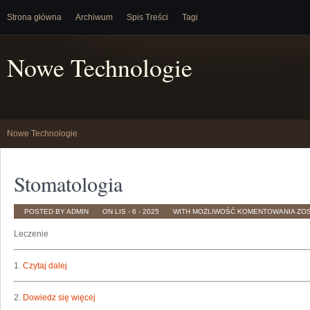
Strona główna
Archiwum
Spis Treści
Tagi
Nowe Technologie
Nowe Technologie
Stomatologia
ST
POSTED BY ADMIN
ON LIS - 6 - 2025
WITH
MOŻLIWOŚĆ KOMENTOWANIA
ZO
Leczenie
1.
Czytaj dalej
2.
Dowiedz się więcej