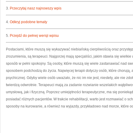
3.
Przeczytaj nasz najnowszy wpis
4.
Odkryj podobne tematy
5.
Przejdź do pełnej wersji wpisu
Postaciami, które muszą się wykazywać niebiańską cierpliwością oraz przyst
zrozumienia, są terapeuci. Najgorzej mają specjaliści, jakim stawia się wielki
sposób w pełni spokojny. Są osoby, które muszą się wiele zastanawiać nad sw
sposobem podchodzą do życia. Najwięcej terapii dotyczy osób, które chorują, 
psychicznej. Gdyby wiele osób uważało, że nic im nie jest, niestety, ale nie zdo
twierdzą odwrotnie. Terapeuci mają za zadanie rozwianie wszelakich wątpliwo
umysłową, jak i fizyczną. Poprzez umiejętności terapeutyczne, ma się poniek
posiadać różnych pacjentów. W trakcie rehabilitacji, warto jest rozmawiać o s
sposoby na kurowanie, a również na wyjazdy, przykładowo nad morze, które o