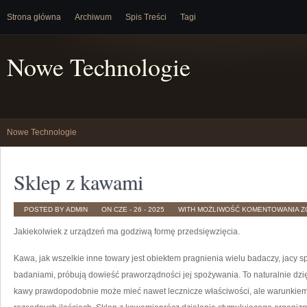
Strona główna
Archiwum
Spis Treści
Tagi
Nowe Technologie
Nowe Technologie
Sklep z kawami
S
POSTED BY ADMIN
ON CZE - 26 - 2025
WITH
MOŻLIWOŚĆ KOMENTOWANIA
Z
Z
K
Jakiekolwiek z urządzeń ma godziwą formę przedsięwzięcia.
Kawa, jak wszelkie inne towary jest obiektem pragnienia wielu badaczy, jacy sp
badaniami, próbują dowieść praworządności jej spożywania. To naturalnie dzię
kawy prawdopodobnie może mieć nawet lecznicze właściwości, ale warunkiem