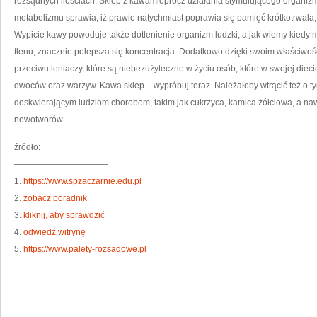
rozsądnych ilościach. Sklep z kawamioprócz działania stymulującego organiz
metabolizmu sprawia, iż prawie natychmiast poprawia się pamięć krótkotrwała,
Wypicie kawy powoduje także dotlenienie organizm ludzki, a jak wiemy kiedy m
tlenu, znacznie polepsza się koncentracja. Dodatkowo dzięki swoim właściwo
przeciwutleniaczy, które są niebezużyteczne w życiu osób, które w swojej dieci
owoców oraz warzyw. Kawa sklep – wypróbuj teraz. Należałoby wtrącić też o ty
doskwierającym ludziom chorobom, takim jak cukrzyca, kamica żółciowa, a na
nowotworów.
źródło:
———————————
1.
https://www.spzaczarnie.edu.pl
2.
zobacz poradnik
3.
kliknij, aby sprawdzić
4.
odwiedź witrynę
5.
https://www.palety-rozsadowe.pl