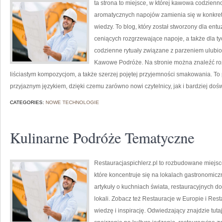
ta strona to miejsce, w której kawowa codzienno
aromatycznych napojów zamienia się w konkretn
wiedzy. To blog, który został stworzony dla en
ceniących rozgrzewające napoje, a także dla tyc
codzienne rytuały związane z parzeniem ulubi
Kawowe Podróże. Na stronie można znaleźć ro
liściastym kompozycjom, a także szerzej pojętej przyjemności smakowania. To p
przyjaznym językiem, dzięki czemu zarówno nowi czytelnicy, jak i bardziej do
CATEGORIES:
NOWE TECHNOLOGIE
Kulinarne Podróże Tematyczne
Restauracjaspichlerz.pl to rozbudowane miejsce
które koncentruje się na lokalach gastronomicz
artykuły o kuchniach świata, restauracyjnych d
lokali. Zobacz też Restauracje w Europie i Rest
wiedzę i inspirację. Odwiedzający znajdzie tutaj 