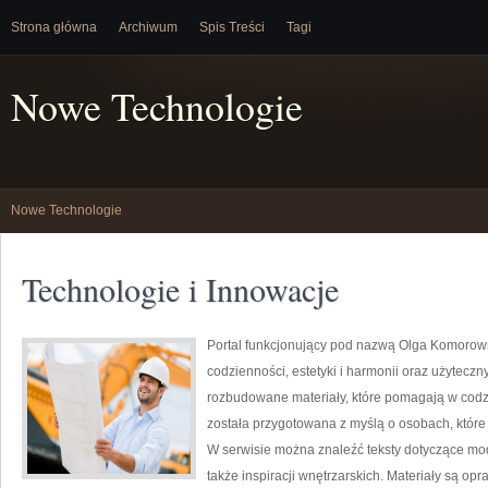
Strona główna
Archiwum
Spis Treści
Tagi
Nowe Technologie
Nowe Technologie
Technologie i Innowacje
Portal funkcjonujący pod nazwą Olga Komorowsk
codzienności, estetyki i harmonii oraz użyteczn
rozbudowane materiały, które pomagają w codz
została przygotowana z myślą o osobach, które 
W serwisie można znaleźć teksty dotyczące mody
także inspiracji wnętrzarskich. Materiały są o