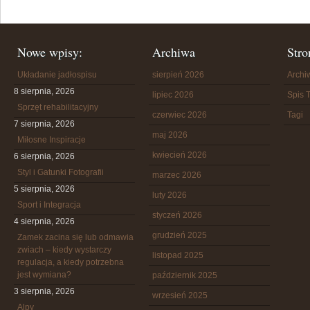
Nowe wpisy:
Archiwa
Stro
Układanie jadłospisu
sierpień 2026
Arch
8 sierpnia, 2026
lipiec 2026
Spis T
Sprzęt rehabilitacyjny
czerwiec 2026
Tagi
7 sierpnia, 2026
maj 2026
Miłosne Inspiracje
kwiecień 2026
6 sierpnia, 2026
Styl i Gatunki Fotografii
marzec 2026
5 sierpnia, 2026
luty 2026
Sport i Integracja
styczeń 2026
4 sierpnia, 2026
grudzień 2025
Zamek zacina się lub odmawia
zwiach – kiedy wystarczy
listopad 2025
regulacja, a kiedy potrzebna
jest wymiana?
październik 2025
3 sierpnia, 2026
wrzesień 2025
Alpy