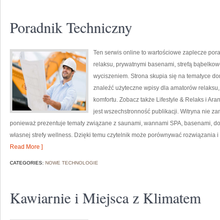
Poradnik Techniczny
Ten serwis online to wartościowe zaplecze porad
relaksu, prywatnymi basenami, strefą bąbelko
wyciszeniem. Strona skupia się na tematyce 
znaleźć użyteczne wpisy dla amatorów relaksu
komfortu. Zobacz także Lifestyle & Relaks i Aran
jest wszechstronność publikacji. Witryna nie za
ponieważ prezentuje tematy związane z saunami, wannami SPA, basenami, dod
własnej strefy wellness. Dzięki temu czytelnik może porównywać rozwiązania i 
Read More ]
CATEGORIES:
NOWE TECHNOLOGIE
Kawiarnie i Miejsca z Klimatem