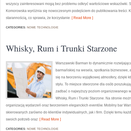
wszyscy zainteresowani mogą bez problemu odkryć wartościowe wskazówki. 
Komorowska wyróżnia się nowoczesnym podejściem do publikowania treści. K
starannością, co sprawia, że korzystanie
[ Read More ]
CATEGORIES:
NOWE TECHNOLOGIE
Whisky, Rum i Trunki Starzone
Warszawski Barman to dynamicznie rozwijająca
barmańskiej na wesela, spotkania biznesowe, a
się na tworzeniu wyjątkowej atmosfery, dzięk
stylu. To miejsce stworzone dla osób poszukują
zadbać o najwyższy poziom organizowanego wyd
Whisky, Rum i Trunki Starzone. Na stronie mo
organizacją wydarzeń oraz tworzeniem eleganckich eventów. Mobilny bar Wars
skierowanych zarówno do klientów indywidualnych, jak i firm. Dzięki temu k
swoich potrzeb oraz
[ Read More ]
CATEGORIES:
NOWE TECHNOLOGIE