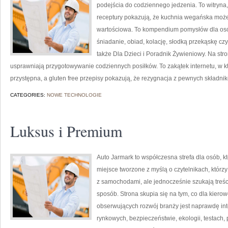
podejścia do codziennego jedzenia. To witryna,
receptury pokazują, że kuchnia wegańska może b
wartościowa. To kompendium pomysłów dla osó
śniadanie, obiad, kolację, słodką przekąskę c
także Dla Dzieci i Poradnik Żywieniowy. Na stro
usprawniają przygotowywanie codziennych posiłków. To zakątek internetu, w k
przystępna, a gluten free przepisy pokazują, że rezygnacja z pewnych składn
CATEGORIES:
NOWE TECHNOLOGIE
Luksus i Premium
Auto Jarmark to współczesna strefa dla osób, k
miejsce tworzone z myślą o czytelnikach, któr
z samochodami, ale jednocześnie szukają treś
sposób. Strona skupia się na tym, co dla kiero
obserwujących rozwój branży jest naprawdę int
rynkowych, bezpieczeństwie, ekologii, testach