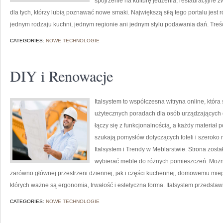
spojrzenie na kulturę jedzenia, restauracyjne z
dla tych, którzy lubią poznawać nowe smaki. Największą siłą tego portalu jest
jednym rodzaju kuchni, jednym regionie ani jednym stylu podawania dań. Treś
CATEGORIES:
NOWE TECHNOLOGIE
DIY i Renowacje
Italsystem to współczesna witryna online, która 
użytecznych poradach dla osób urządzających do
łączy się z funkcjonalnością, a każdy materiał 
szukają pomysłów dotyczących foteli i szeroko
Italsystem i Trendy w Meblarstwie. Strona zosta
wybierać meble do różnych pomieszczeń. Możn
zarówno głównej przestrzeni dziennej, jak i części kuchennej, domowemu miej
których ważne są ergonomia, trwałość i estetyczna forma. Italsystem przedsta
CATEGORIES:
NOWE TECHNOLOGIE