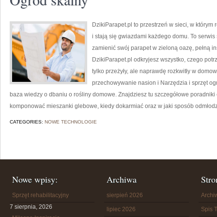
DzikiParapet.pl to przestrzeń w sieci, w który
i stają się gwiazdami każdego domu. To serwis 
zamienić swój parapet w zieloną oazę, pełną ins
DzikiParapet.pl odkryjesz wszystko, czego potr
tylko przeżyły, ale naprawdę rozkwitły w domow
przechowywanie nasion i Narzędzia i sprzęt ogr
baza wiedzy o dbaniu o rośliny domowe. Znajdziesz tu szczegółowe poradniki op
komponować mieszanki glebowe, kiedy dokarmiać oraz w jaki sposób odmłodz
CATEGORIES:
NOWE TECHNOLOGIE
Nowe wpisy:
Archiwa
Stro
Sprzęt rehabilitacyjny
sierpień 2026
Arch
7 sierpnia, 2026
lipiec 2026
Spis T