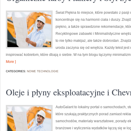
Świat Piękna to miejsce, które powstało z pasji
koncentruje się na harmonii ciała i duszy. Znajdz
piękno, a także sprawdzone rekomendacje, któ
Recyklingowe zabawki i Minimalistyczne wnętrz
to nie tylko makijaż, ale także dobrostan. Znaj
uroda zaczyna się od wnętrza. Każdy tekst jest
inspirować kobietom, które dbają o siebie. W na tym blogu łączymy minimalizm
More ]
CATEGORIES:
NOWE TECHNOLOGIE
Oleje i płyny eksploatacyjne i Chev
AutoGalant to lokalny portal o samochodach, 
które szukają praktycznych porad zamiast rekla
samochodów, materiały warsztatowe, porady ek
branżowe i wyliczenia wydatków łączą się w log