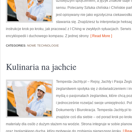
dzisiejszym spojrzeniem, a język znaków staje
sensu. Polecamy Sztuka chińska i Chińskie parki
jest opisywany nie jako egzotyczna ciekawostk
stawania się. Znajdziesz tu interpretacje heks
instrukcje krok po kroku, jak pracować z I Ching w zwykłych sytuacjach. Serwis
encyklopedii i duchowego kompasu. Z jednej strony
[ Read More ]
CATEGORIES:
NOWE TECHNOLOGIE
Kulinaria na jachcie
Tempesta-Jachty.pl – Rejsy, Jachty i Pasja Żegl
żeglarstwem spotyka się z doświadczeniem i ins
myślą o pasjonatach żeglarstwa, które chcą p
i jednocześnie rozwijać swoje umiejętności. Po
Dokumenty i Biurokracja. Tempesta-Jachty.pl to
znajdzie coś dla siebie – od porad krok po kro
materiały dla osób z dużym stażem na wodzie. Strona integruje w sobie plano
oraz żeglarskiego ducha, który motywuje do zrobienia pierwszego kroku
[ Read