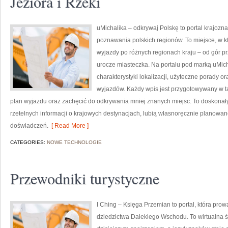
Jeziora i Rzeki
uMichalika – odkrywaj Polskę to portal krajozna
poznawania polskich regionów. To miejsce, w kt
wyjazdy po różnych regionach kraju – od gór p
urocze miasteczka. Na portalu pod marką uMic
charakterystyki lokalizacji, użyteczne porady o
wyjazdów. Każdy wpis jest przygotowywany w tak
plan wyjazdu oraz zachęcić do odkrywania mniej znanych miejsc. To doskonały 
rzetelnych informacji o krajowych destynacjach, lubią własnoręcznie planowa
doświadczeń.
[ Read More ]
CATEGORIES:
NOWE TECHNOLOGIE
Przewodniki turystyczne
I Ching – Księga Przemian to portal, która pro
dziedzictwa Dalekiego Wschodu. To wirtualna św