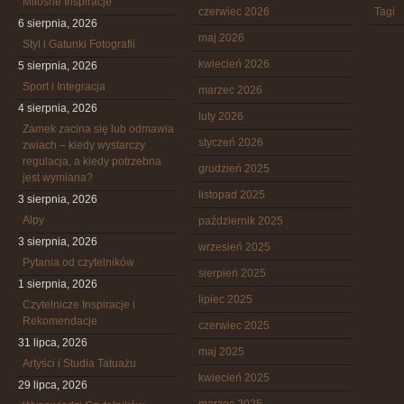
Miłosne Inspiracje
czerwiec 2026
Tagi
6 sierpnia, 2026
maj 2026
Styl i Gatunki Fotografii
kwiecień 2026
5 sierpnia, 2026
Sport i Integracja
marzec 2026
4 sierpnia, 2026
luty 2026
Zamek zacina się lub odmawia
styczeń 2026
zwiach – kiedy wystarczy
regulacja, a kiedy potrzebna
grudzień 2025
jest wymiana?
listopad 2025
3 sierpnia, 2026
Alpy
październik 2025
3 sierpnia, 2026
wrzesień 2025
Pytania od czytelników
sierpień 2025
1 sierpnia, 2026
lipiec 2025
Czytelnicze Inspiracje i
Rekomendacje
czerwiec 2025
31 lipca, 2026
maj 2025
Artyści i Studia Tatuażu
kwiecień 2025
29 lipca, 2026