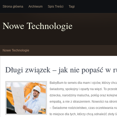
Strona główna
Archiwum
Spis Treści
Tagi
Nowe Technologie
Nowe Technologie
Długi związek – jak nie popaść w r
BabyBum to serwis dla mam i ojców, którzy chc
świadomy, spokojny i oparty na więzi. To przes
dziecka, narodziny malucha, połóg oraz kolejn
empatią, a nie z straszeniem. Nowości na stron
– Świadome rodzicielstwo, czas oczekiwania na
to miejsce dla tych, którzy chcą odnaleźć złoty 