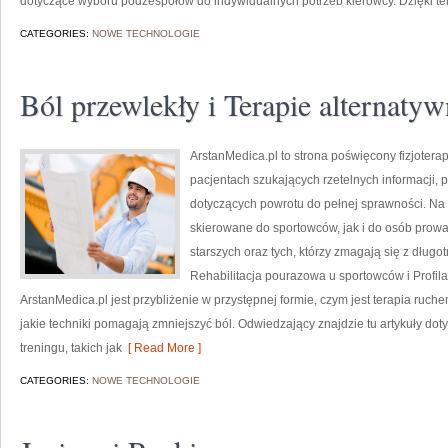
dotyczące wyboru podzespołów do indywidualnych potrzeb kierowcy. Dzięki t
CATEGORIES:
NOWE TECHNOLOGIE
Ból przewlekły i Terapie alternatyw
ArstanMedica.pl to strona poświęcony fizjoterap
pacjentach szukających rzetelnych informacji,
dotyczących powrotu do pełnej sprawności. Na 
skierowane do sportowców, jak i do osób prowa
starszych oraz tych, którzy zmagają się z dług
Rehabilitacja pourazowa u sportowców i Profi
ArstanMedica.pl jest przybliżenie w przystępnej formie, czym jest terapia ruch
jakie techniki pomagają zmniejszyć ból. Odwiedzający znajdzie tu artykuły d
treningu, takich jak
[ Read More ]
CATEGORIES:
NOWE TECHNOLOGIE