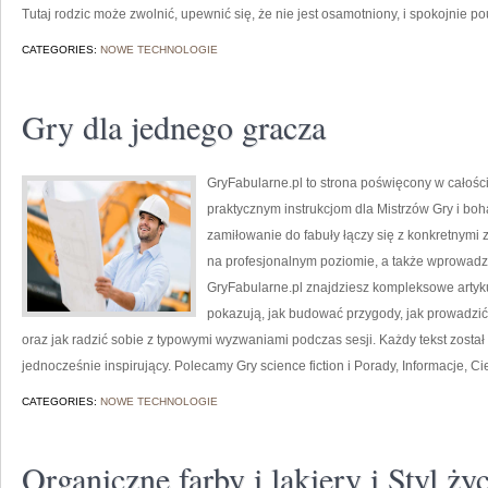
Tutaj rodzic może zwolnić, upewnić się, że nie jest osamotniony, i spokojnie 
CATEGORIES:
NOWE TECHNOLOGIE
Gry dla jednego gracza
GryFabularne.pl to strona poświęcony w całoś
praktycznym instrukcjom dla Mistrzów Gry i boh
zamiłowanie do fabuły łączy się z konkretnym
na profesjonalnym poziomie, a także wprowad
GryFabularne.pl znajdziesz kompleksowe artykuł
pokazują, jak budować przygody, jak prowadzi
oraz jak radzić sobie z typowymi wyzwaniami podczas sesji. Każdy tekst został 
jednocześnie inspirujący. Polecamy Gry science fiction i Porady, Informacje, Ci
CATEGORIES:
NOWE TECHNOLOGIE
Organiczne farby i lakiery i Styl ży