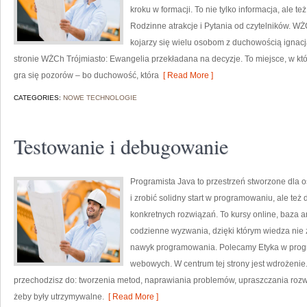
kroku w formacji. To nie tylko informacja, ale t
Rodzinne atrakcje i Pytania od czytelników. W
kojarzy się wielu osobom z duchowością ignacja
stronie WŻCh Trójmiasto: Ewangelia przekładana na decyzje. To miejsce, w któ
gra się pozorów – bo duchowość, która
[ Read More ]
CATEGORIES:
NOWE TECHNOLOGIE
Testowanie i debugowanie
Programista Java to przestrzeń stworzone dla o
i zrobić solidny start w programowaniu, ale też d
konkretnych rozwiązań. To kursy online, baza a
codzienne wyzwania, dzięki którym wiedza nie zo
nawyk programowania. Polecamy Etyka w progra
webowych. W centrum tej strony jest wdrożenie. 
przechodzisz do: tworzenia metod, naprawiania problemów, upraszczania roz
żeby były utrzymywalne.
[ Read More ]