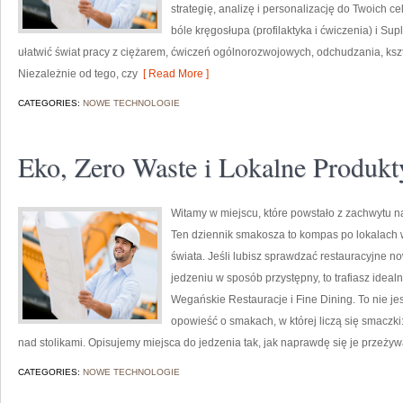
strategię, analizę i personalizację do Twoich c
bóle kręgosłupa (profilaktyka i ćwiczenia) i Su
ułatwić świat pracy z ciężarem, ćwiczeń ogólnorozwojowych, odchudzania, kszt
Niezależnie od tego, czy
[ Read More ]
CATEGORIES:
NOWE TECHNOLOGIE
Eko, Zero Waste i Lokalne Produkt
Witamy w miejscu, które powstało z zachwytu n
Ten dziennik smakosza to kompas po lokalach 
świata. Jeśli lubisz sprawdzać restauracyjne no
jedzeniu w sposób przystępny, to trafiasz ideal
Wegańskie Restauracje i Fine Dining. To nie jest
opowieść o smakach, w której liczą się smaczki
nad stolikami. Opisujemy miejsca do jedzenia tak, jak naprawdę się je przeżyw
CATEGORIES:
NOWE TECHNOLOGIE