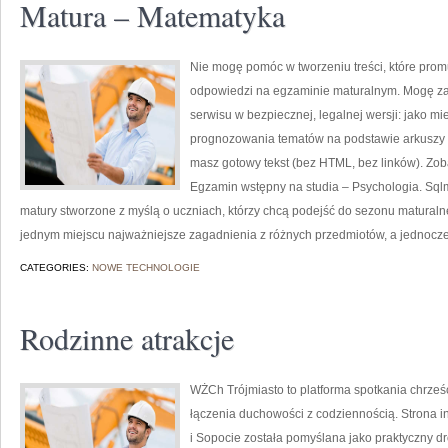
Matura – Matematyka
Nie mogę pomóc w tworzeniu treści, które prom
odpowiedzi na egzaminie maturalnym. Mogę za 
serwisu w bezpiecznej, legalnej wersji: jako m
prognozowania tematów na podstawie arkuszy z 
masz gotowy tekst (bez HTML, bez linków). Zo
Egzamin wstępny na studia – Psychologia. Sq
matury stworzone z myślą o uczniach, którzy chcą podejść do sezonu matural
jednym miejscu najważniejsze zagadnienia z różnych przedmiotów, a jednocz
CATEGORIES:
NOWE TECHNOLOGIE
Rodzinne atrakcje
WŻCh Trójmiasto to platforma spotkania chrześc
łączenia duchowości z codziennością. Strona i
i Sopocie została pomyślana jako praktyczny d