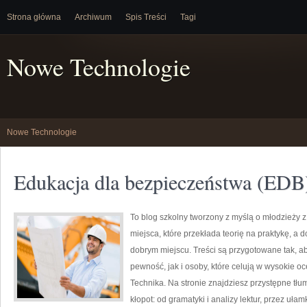
Strona główna
Archiwum
Spis Treści
Tagi
Nowe Technologie
Nowe Technologie
Edukacja dla bezpieczeństwa (EDB
To blog szkolny tworzony z myślą o młodzieży z 
miejsca, które przekłada teorię na praktykę, a
dobrym miejscu. Treści są przygotowane tak, ab
pewność, jak i osoby, które celują w wysokie o
Technika. Na stronie znajdziesz przystępne tłu
kłopot: od gramatyki i analizy lektur, przez uła