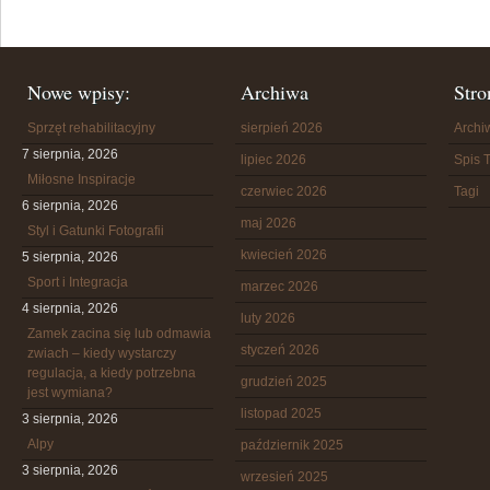
Nowe wpisy:
Archiwa
Stro
Sprzęt rehabilitacyjny
sierpień 2026
Arch
7 sierpnia, 2026
lipiec 2026
Spis T
Miłosne Inspiracje
czerwiec 2026
Tagi
6 sierpnia, 2026
maj 2026
Styl i Gatunki Fotografii
kwiecień 2026
5 sierpnia, 2026
Sport i Integracja
marzec 2026
4 sierpnia, 2026
luty 2026
Zamek zacina się lub odmawia
styczeń 2026
zwiach – kiedy wystarczy
regulacja, a kiedy potrzebna
grudzień 2025
jest wymiana?
listopad 2025
3 sierpnia, 2026
Alpy
październik 2025
3 sierpnia, 2026
wrzesień 2025