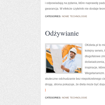
i odpowiadają na pytania, które naprawdę pada
gwarancja. W efekcie czytelnik nie dostaje teo
CATEGORIES:
NOWE TECHNOLOGIE
Odżywianie
OKdieta.pl to m
kolejny serwis, 
długofalowe zmi
doświadczenia, 
inspiracje, któr
Wegetarianizm. 
skuteczne odchudzanie bez niepotrzebnego cie
drogę, strona pokazuje, że dieta może być dop
]
CATEGORIES:
NOWE TECHNOLOGIE