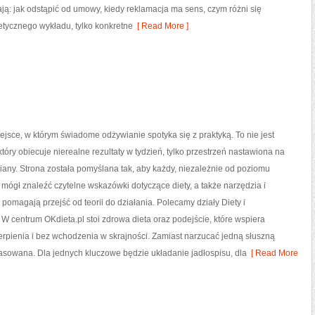
ją: jak odstąpić od umowy, kiedy reklamacja ma sens, czym różni się
retycznego wykładu, tylko konkretne
[ Read More ]
iejsce, w którym świadome odżywianie spotyka się z praktyką. To nie jest
który obiecuje nierealne rezultaty w tydzień, tylko przestrzeń nastawiona na
any. Strona została pomyślana tak, aby każdy, niezależnie od poziomu
mógł znaleźć czytelne wskazówki dotyczące diety, a także narzędzia i
e pomagają przejść od teorii do działania. Polecamy działy Diety i
W centrum OKdieta.pl stoi zdrowa dieta oraz podejście, które wspiera
rpienia i bez wchodzenia w skrajności. Zamiast narzucać jedną słuszną
asowana. Dla jednych kluczowe będzie układanie jadłospisu, dla
[ Read More