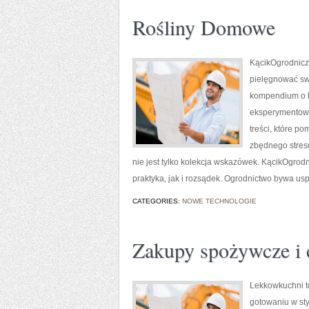
Rośliny Domowe
KącikOgrodniczy.
pielęgnować sw
kompendium o k
eksperymentowan
treści, które p
zbędnego stresu
nie jest tylko kolekcja wskazówek. KącikOgrodn
praktyka, jak i rozsądek. Ogrodnictwo bywa uspo
CATEGORIES:
NOWE TECHNOLOGIE
Zakupy spożywcze i c
Lekkowkuchni to
gotowaniu w sty