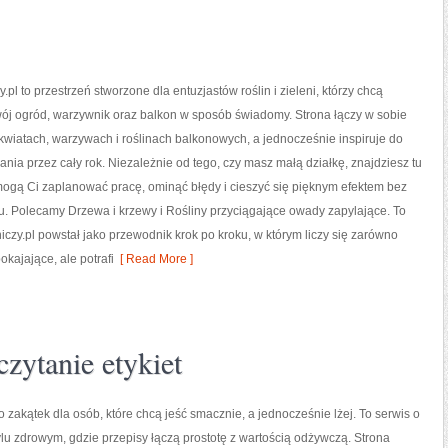
pl to przestrzeń stworzone dla entuzjastów roślin i zieleni, którzy chcą
ój ogród, warzywnik oraz balkon w sposób świadomy. Strona łączy w sobie
wiatach, warzywach i roślinach balkonowych, a jednocześnie inspiruje do
ia przez cały rok. Niezależnie od tego, czy masz małą działkę, znajdziesz tu
omogą Ci zaplanować pracę, ominąć błędy i cieszyć się pięknym efektem bez
. Polecamy Drzewa i krzewy i Rośliny przyciągające owady zapylające. To
iczy.pl powstał jako przewodnik krok po kroku, w którym liczy się zarówno
kajające, ale potrafi
[ Read More ]
zytanie etykiet
 zakątek dla osób, które chcą jeść smacznie, a jednocześnie lżej. To serwis o
lu zdrowym, gdzie przepisy łączą prostotę z wartością odżywczą. Strona