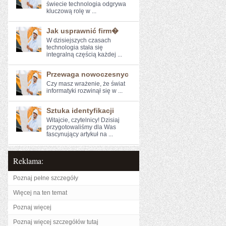
świecie technologia odgrywa
kluczową rolę w ...
Jak usprawnić firm�
W⁣ dzisiejszych czasach
technologia stała się
integralną częścią każdej ...
Przewaga nowoczesnyc
Czy masz wrażenie, ⁢że świat
informatyki rozwinął ⁣się ​w⁣ ...
Sztuka identyfikacji
Witajcie, czytelnicy! Dzisiaj
przygotowaliśmy dla ⁣Was
fascynujący​ artykuł na ...
Reklama:
Poznaj pełne szczegóły
Więcej na ten temat
Poznaj więcej
Poznaj więcej szczegółów tutaj