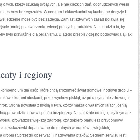
ą o tych, którzy szukają sycących, ale nie ciężkich dań, odchudzonych wersji
kże deserów bez wyrzutów. W centrum Lekkowkuchni są kuchenne decyzje i
owe jedzenie może być bez zadęcia. Zamiast sztywnych zasad pojawia się
jście: mniej przetworzenia, więcej prostych produktów. Nie chodzi o to, by
żeby było przyjaźnie dla organizmu. Dlatego przepisy często podpowiadają, jak
enty i regiony
o kompendium dla osób, które chcą zrozumieć świat domowej hodowli drobiu –
roków z kurami nioskami, przez wychów piskląt, aż po utrzymanie zdrowego
y rok. Strona powstała z myślą o tych, którzy marzą o własnych jajach, cenią
chcą prowadzić chów w sposób bezpieczny. Niezależnie od tego, czy trzymasz
odwórku, prowadzisz większą zagrodę, czy dopiero planujesz przydomowy
iesz tu wskazówki dopasowane do realnych warunków – wiejskich,
 drobiu i Sprzęt do obserwacji i nagrywania ptaków. Sednem serwisu jest