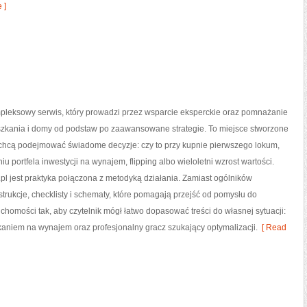
 ]
pleksowy serwis, który prowadzi przez wsparcie eksperckie oraz pomnażanie
zkania i domy od podstaw po zaawansowane strategie. To miejsce stworzone
e chcą podejmować świadome decyzje: czy to przy kupnie pierwszego lokum,
iu portfela inwestycji na wynajem, flipping albo wieloletni wzrost wartości.
 jest praktyka połączona z metodyką działania. Zamiast ogólników
nstrukcje, checklisty i schematy, które pomagają przejść od pomysłu do
uchomości tak, aby czytelnik mógł łatwo dopasować treści do własnej sytuacji:
kaniem na wynajem oraz profesjonalny gracz szukający optymalizacji.
[ Read