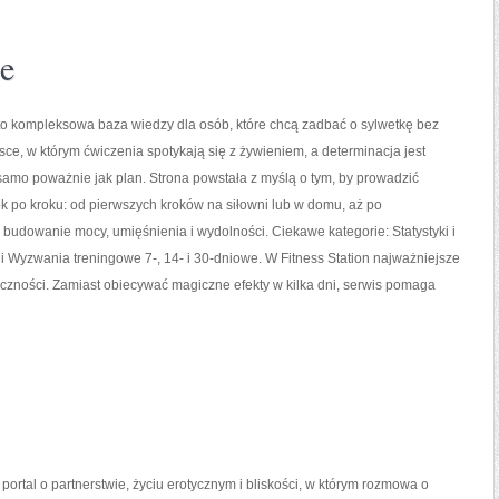
e
 to kompleksowa baza wiedzy dla osób, które chcą zadbać o sylwetkę bez
sce, w którym ćwiczenia spotykają się z żywieniem, a determinacja jest
samo poważnie jak plan. Strona powstała z myślą o tym, by prowadzić
k po kroku: od pierwszych kroków na siłowni lub w domu, aż po
udowanie mocy, umięśnienia i wydolności. Ciekawe kategorie: Statystyki i
s i Wyzwania treningowe 7-, 14- i 30-dniowe. W Fitness Station najważniejsze
tyczności. Zamiast obiecywać magiczne efekty w kilka dni, serwis pomaga
 portal o partnerstwie, życiu erotycznym i bliskości, w którym rozmowa o