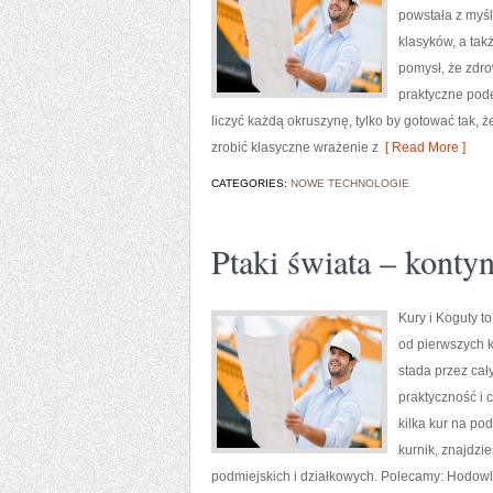
powstała z myśl
klasyków, a ta
pomysł, że zdr
praktyczne pode
liczyć każdą okruszynę, tylko by gotować tak, 
zrobić klasyczne wrażenie z
[ Read More ]
CATEGORIES:
NOWE TECHNOLOGIE
Ptaki świata – kontyn
Kury i Koguty t
od pierwszych k
stada przez cał
praktyczność i 
kilka kur na p
kurnik, znajdz
podmiejskich i działkowych. Polecamy: Hodowla