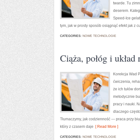
twarde. Tu zimn
deserem. Kateg
Speed-Ice gelato
tym, jak w prosty sposób osiągnąć efekt jak z c
CATEGORIES:
NOWE TECHNOLOGIE
Ciąża, połóg i układ
Korekcja Wad Po
ćwiczenia, rehab
że ich tułów do
metodycznie bu
pracy i nauki. 
dlaczego często
Tłumaczymy, jak codzienność — praca przy biu
który z czasem daje
[ Read More ]
CATEGORIES:
NOWE TECHNOLOGIE