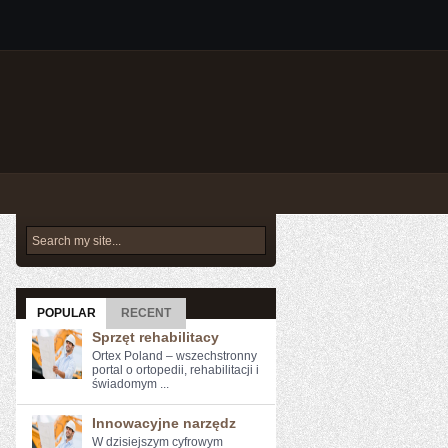
POPULAR
RECENT
Sprzęt rehabilitacy
Ortex Poland – wszechstronny
portal o ortopedii, rehabilitacji i
świadomym ...
Innowacyjne narzędz
W dzisiejszym cyfrowym