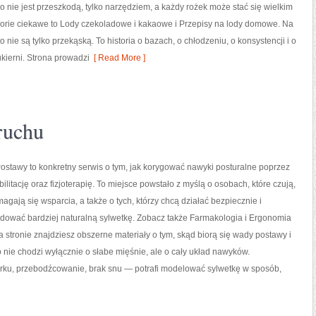
o nie jest przeszkodą, tylko narzędziem, a każdy rożek może stać się wielkim
orie ciekawe to Lody czekoladowe i kakaowe i Przepisy na lody domowe. Na
 nie są tylko przekąską. To historia o bazach, o chłodzeniu, o konsystencji i o
ukierni. Strona prowadzi
[ Read More ]
 ruchu
stawy to konkretny serwis o tym, jak korygować nawyki posturalne poprzez
ilitację oraz fizjoterapię. To miejsce powstało z myślą o osobach, które czują,
magają się wsparcia, a także o tych, którzy chcą działać bezpiecznie i
dować bardziej naturalną sylwetkę. Zobacz także Farmakologia i Ergonomia
Na stronie znajdziesz obszerne materiały o tym, skąd biorą się wady postawy i
 nie chodzi wyłącznie o słabe mięśnie, ale o cały układ nawyków.
rku, przebodźcowanie, brak snu — potrafi modelować sylwetkę w sposób,