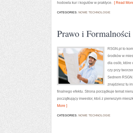
hodowla kur i kogutów w praktyce.
[ Read More
CATEGORIES:
NOWE TECHNOLOGIE
Prawo i Formalności
RSGN.pl to kom
środków w mies
dla osób, któr
czy przy tworzen
Sednem RSGN.pl
znajdziesz tu i
finalnego efektu. Strona porządkuje temat nier
początkujący inwestor, ktoś z pierwszym miesz
More ]
CATEGORIES:
NOWE TECHNOLOGIE