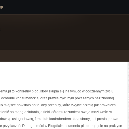
gi
e
ta.pl to konkretny blog, który skupia się na tym, co w codziennym życiu
li: ochronie konsumenckiej oraz prawie cywilnym pokazanych bez zbędnej
To miejsce powstało po to, aby przepisy, które zwykle brzmią jak prawnicza
ienić na mapę działania, dzięki któremu rozumiesz swoje możliwości w
dawcą, usługodawcą, firmą lub kontrahentem. Idea strony jest prosta: prawo
ie przytłaczać. Dlatego treści w BlogdlaKonsumenta.pl opierają się na praktyce