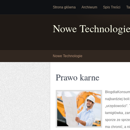
Strona główna
Archiwum
Spis Treści
Ta
Nowe Technologi
Nowe Technologie
Prawo karne
BlogdlaKonsumen
najbardziej bo
„urzędowości”. 
łamigłówka, zam
sporze ze sprze
ma chronić, a n