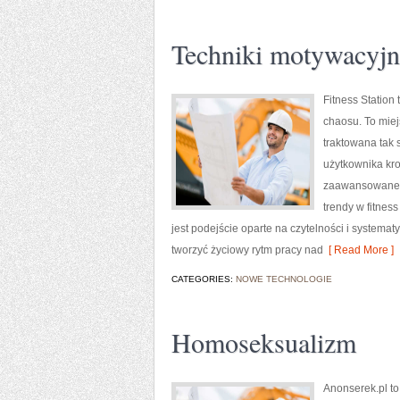
Techniki motywacyjn
Fitness Station
chaosu. To miej
traktowana tak 
użytkownika kro
zaawansowane b
trendy w fitnes
jest podejście oparte na czytelności i systema
tworzyć życiowy rytm pracy nad
[ Read More ]
CATEGORIES:
NOWE TECHNOLOGIE
Homoseksualizm
Anonserek.pl to