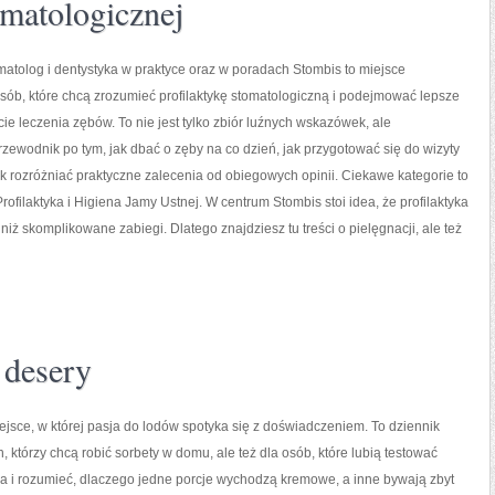
omatologicznej
atolog i dentystyka w praktyce oraz w poradach Stombis to miejsce
sób, które chcą zrozumieć profilaktykę stomatologiczną i podejmować lepsze
ie leczenia zębów. To nie jest tylko zbiór luźnych wskazówek, ale
ewodnik po tym, jak dbać o zęby na co dzień, jak przygotować się do wizyty
 jak rozróżniać praktyczne zalecenia od obiegowych opinii. Ciekawe kategorie to
rofilaktyka i Higiena Jamy Ustnej. W centrum Stombis stoi idea, że profilaktyka
a niż skomplikowane zabiegi. Dlatego znajdziesz tu treści o pielęgnacji, ale też
 desery
ejsce, w której pasja do lodów spotyka się z doświadczeniem. To dziennik
, którzy chcą robić sorbety w domu, ale też dla osób, które lubią testować
a i rozumieć, dlaczego jedne porcje wychodzą kremowe, a inne bywają zbyt