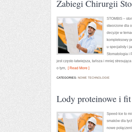
Zabiegi Chirurgii St
STOMBIS – stom
stworzone dla o
decyzje w temac
kompleksowy prz
u specjalisty i
Stomatologia i P
jest często łatwiejsza, tańsza i mniej stresując
o tym,
[ Read More ]
CATEGORIES:
NOWE TECHNOLOGIE
Lody proteinowe i fit
Speed-Ice to mi
smaków dla tych
nowe połączeni