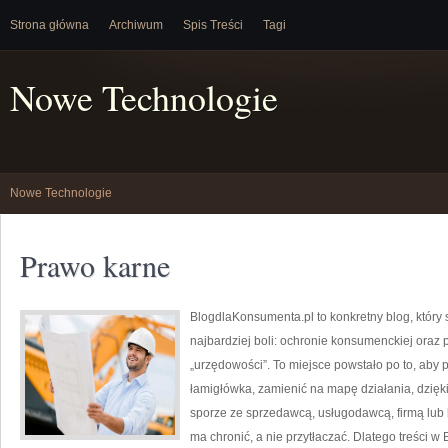
Strona główna
Archiwum
Spis Treści
Tagi
Nowe Technologie
Nowe Technologie
Prawo karne
BlogdlaKonsumenta.pl to konkretny blog, który 
najbardziej boli: ochronie konsumenckiej ora
„urzędowości”. To miejsce powstało po to, aby p
łamigłówka, zamienić na mapę działania, dzięk
sporze ze sprzedawcą, usługodawcą, firmą lub k
ma chronić, a nie przytłaczać. Dlatego treści w