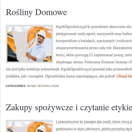
Rośliny Domowe
KącikOgrodniczy.pl to przestrzeń stworzone dla e
pielęgnować swój ogród, warzywnik oraz balko
kompendium o kwiatach, warzywach i roślinach
eksperymentowania przez cały rok. Niezależnie 
treści, które pomogą Ci zaplanować pracę, omin
zbędnego stresu. Polecamy Drzewa i krzewy i R
nie jest tylko kolekcja wskazówek. KącikOgrodniczy.pl powstał jako przewodnik
praktyka, jak i rozsądek. Ogrodnictwo bywa uspokajające, ale potrafi
[ Read Mo
CATEGORIES:
NOWE TECHNOLOGIE
Zakupy spożywcze i czytanie etykie
Lekkowkuchni to zakątek dla osób, które chcą j
gotowaniu w stylu zdrowym, gdzie przepisy łącz