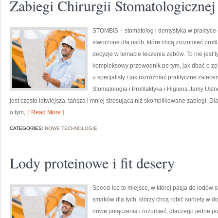
Zabiegi Chirurgii Stomatologicznej
STOMBIS – stomatolog i dentystyka w praktyce
stworzone dla osób, które chcą zrozumieć prof
decyzje w temacie leczenia zębów. To nie jest 
kompleksowy przewodnik po tym, jak dbać o zęb
u specjalisty i jak rozróżniać praktyczne zalec
Stomatologia i Profilaktyka i Higiena Jamy Ustne
jest często łatwiejsza, tańsza i mniej stresująca niż skomplikowane zabiegi. Dlat
o tym,
[ Read More ]
CATEGORIES:
NOWE TECHNOLOGIE
Lody proteinowe i fit desery
Speed-Ice to miejsce, w której pasja do lodów 
smaków dla tych, którzy chcą robić sorbety w do
nowe połączenia i rozumieć, dlaczego jedne p