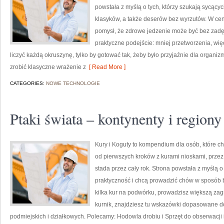
powstała z myślą o tych, którzy szukają sycącyc
klasyków, a także deserów bez wyrzutów. W ce
pomysł, że zdrowe jedzenie może być bez zadę
praktyczne podejście: mniej przetworzenia, więc
liczyć każdą okruszynę, tylko by gotować tak, żeby było przyjaźnie dla organi
zrobić klasyczne wrażenie z
[ Read More ]
CATEGORIES:
NOWE TECHNOLOGIE
Ptaki świata – kontynenty i regiony
Kury i Koguty to kompendium dla osób, które c
od pierwszych kroków z kurami nioskami, przez
stada przez cały rok. Strona powstała z myślą o
praktyczność i chcą prowadzić chów w sposób b
kilka kur na podwórku, prowadzisz większą za
kurnik, znajdziesz tu wskazówki dopasowane d
podmiejskich i działkowych. Polecamy: Hodowla drobiu i Sprzęt do obserwacji