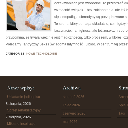
oczekiwaniach jest swobodne. To przestrzeń dla
wzmocnić związek – bez zakłopotania, ale też be
się z empatią, a stereotypy są porządkowane
To strona, który pomaga układać to, co między 
fascynację, namiętność, ale też zgrzyty, niepor
przypomina, że trwała więź nie jest magicznością, tylko procesem, w której licz
Polecamy Tantryczny Seks i Świadoma Intymność i Libido. W centrum tej przest
CATEGORIES:
NOWE TECHNOLOGIE
Nowe wpisy:
Archiwa
Stro
Układanie jadłospisu
sierpień 2026
Arch
8 sierpnia, 2026
lipiec 2026
Spis T
Sprzęt rehabilitacyjny
czerwiec 2026
Tagi
7 sierpnia, 2026
maj 2026
Miłosne Inspiracje