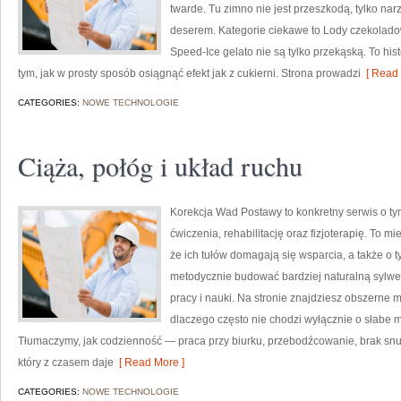
twarde. Tu zimno nie jest przeszkodą, tylko na
deserem. Kategorie ciekawe to Lody czekolado
Speed-Ice gelato nie są tylko przekąską. To hist
tym, jak w prosty sposób osiągnąć efekt jak z cukierni. Strona prowadzi
[ Read 
CATEGORIES:
NOWE TECHNOLOGIE
Ciąża, połóg i układ ruchu
Korekcja Wad Postawy to konkretny serwis o ty
ćwiczenia, rehabilitację oraz fizjoterapię. To m
że ich tułów domagają się wsparcia, a także o t
metodycznie budować bardziej naturalną sylwe
pracy i nauki. Na stronie znajdziesz obszerne m
dlaczego często nie chodzi wyłącznie o słabe m
Tłumaczymy, jak codzienność — praca przy biurku, przebodźcowanie, brak sn
który z czasem daje
[ Read More ]
CATEGORIES:
NOWE TECHNOLOGIE