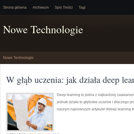
Strona główna
Archiwum
Spis Treści
Tagi
Nowe Technologie
Nowe Technologie
W głąb uczenia: jak działa deep lea
Deep learning to jedna z najbardziej zaawan
jednak działa to głębokie uczenie i dlaczego j
naszym najnowszym artykule! #deep learning 