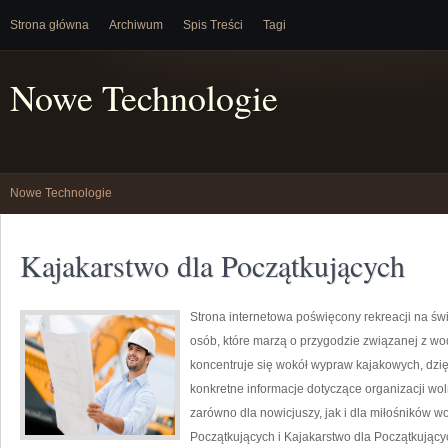
Strona główna
Archiwum
Spis Treści
Tagi
Nowe Technologie
Nowe Technologie
Kajakarstwo dla Początkujących
Strona internetowa poświęcony rekreacji na św
osób, które marzą o przygodzie związanej z wo
koncentruje się wokół wypraw kajakowych, dzi
konkretne informacje dotyczące organizacji wo
zarówno dla nowicjuszy, jak i dla miłośników 
Początkujących i Kajakarstwo dla Początkując