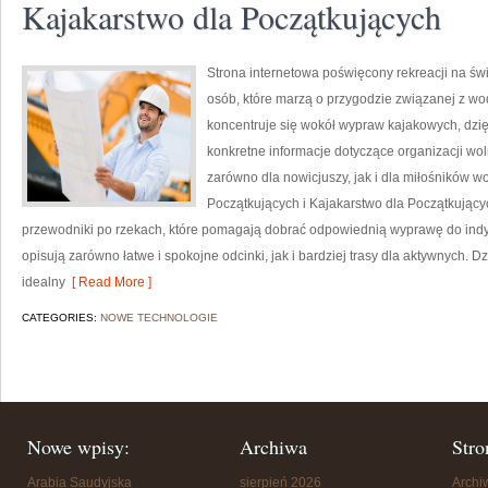
Kajakarstwo dla Początkujących
Strona internetowa poświęcony rekreacji na św
osób, które marzą o przygodzie związanej z wo
koncentruje się wokół wypraw kajakowych, dzi
konkretne informacje dotyczące organizacji wo
zarówno dla nowicjuszy, jak i dla miłośników 
Początkujących i Kajakarstwo dla Początkując
przewodniki po rzekach, które pomagają dobrać odpowiednią wyprawę do indy
opisują zarówno łatwe i spokojne odcinki, jak i bardziej trasy dla aktywnych. 
idealny
[ Read More ]
CATEGORIES:
NOWE TECHNOLOGIE
Nowe wpisy:
Archiwa
Stro
Arabia Saudyjska
sierpień 2026
Arch