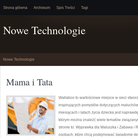
Strona główna
Archiwum
Spis Treści
Tagi
Nowe Technologie
Nowe Technologie
Mama i Tata
Wallaboo to wartościowe miejsce w sieci stworz
inspirujących pomysłów dotyczących maluchów. 
miesiącach i latach życia dziecka jest naprawdę
którym można znaleźć wiele tematów związanyc
stronie to: Wyprawka dla Maluszka i Zabawa i 
osobach, które chcą podejmować świadome decy