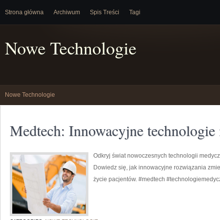
Strona główna
Archiwum
Spis Treści
Tagi
Nowe Technologie
Nowe Technologie
Medtech: Innowacyjne technologie
Odkryj świat nowoczesnych technologii medyc
Dowiedz się, jak innowacyjne rozwiązania zmi
życie pacjentów. #medtech #technologiemedyc