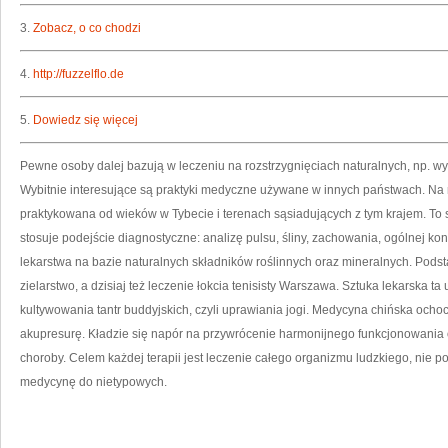
3.
Zobacz, o co chodzi
4.
http://fuzzelflo.de
5.
Dowiedz się więcej
Pewne osoby dalej bazują w leczeniu na rozstrzygnięciach naturalnych, np. wyk
Wybitnie interesujące są praktyki medyczne używane w innych państwach. Na 
praktykowana od wieków w Tybecie i terenach sąsiadujących z tym krajem. To s
stosuje podejście diagnostyczne: analizę pulsu, śliny, zachowania, ogólnej k
lekarstwa na bazie naturalnych składników roślinnych oraz mineralnych. Podsta
zielarstwo, a dzisiaj też leczenie łokcia tenisisty Warszawa. Sztuka lekarska 
kultywowania tantr buddyjskich, czyli uprawiania jogi. Medycyna chińska ocho
akupresurę. Kładzie się napór na przywrócenie harmonijnego funkcjonowania
choroby. Celem każdej terapii jest leczenie całego organizmu ludzkiego, nie po
medycynę do nietypowych.