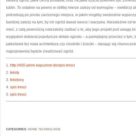
idealny ogród, jakie cechy posiadać oraz na jakie użycia powinien być zorien
lublin. To ostatnie na pewno w obfitej mierze zależy od wymogów – niektórzy
potrzebują po prostu zacisznego miejsca, w jakim mogliby swobodnie wypoczy
bardziej zależy na tym, by ich ogród dawał owoce i warzywa. Niezależnie od t
mieć, z całą pewnością należałoby zadbać o to, aby jego projekt pod uwagę br
względem dobierał pojedyncze detale ogrodu – a pamiętajmy przecież o tym, że 
jakkolwiek też mała architektura czy chodniki i ścieżki – starając się równocześ
najpoprawniej będzie zrealizować ogród.
1.
http://400-jahre-kapuziner.de/spis-tresci
2.
teksty
3.
felietony
4.
spis tresci
5.
spis tresci
CATEGORIES:
NOWE TECHNOLOGIE