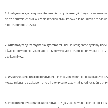
1. ‍Inteligentne‍ systemy‌ monitorowania‍ zużycia energii:
Dzięki⁢ zaawansowan
‍śledzić zużycie energii w czasie rzeczywistym. Pozwala​ to na szybkie⁤ reago
niepotrzebnego zużycia.
2. Automatyzacja zarządzania systemami HVAC:
Inteligentne ​systemy‍ HV
oświetlenie‍ w pomieszczeniach do rzeczywistych potrzeb, co ⁣prowadzi do oszc
użytkowników.
3. ⁤Wykorzystanie energii odnawialnej:
Inwestycja w panele fotowoltaiczne cz
koszty ⁤związane⁤ z zakupem ⁢energii elektrycznej z zewnątrz, jednocześnie ‌prz
4.⁤ Inteligentne systemy oświetleniowe:
Dzięki zastosowaniu technologii LED 