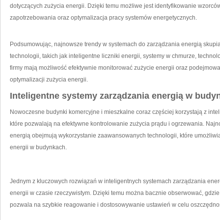
dotyczących zużycia‌ energii. Dzięki ‍temu możliwe ⁢jest ⁤identyfikowanie wzorc
zapotrzebowania oraz optymalizacja ⁤pracy systemów energetycznych.
Podsumowując, najnowsze ⁤trendy w⁢ systemach do zarządzania energią skupiaj
technologii, takich jak inteligentne liczniki energii, systemy w chmurze, technol
⁣firmy mają możliwość efektywnie monitorować ⁣zużycie energii ⁢oraz podejmowa
optymalizacji zużycia energii.
Inteligentne systemy zarządzania energią w budy
Nowoczesne budynki komercyjne ⁣i mieszkalne coraz częściej korzystają z⁤ intel
które pozwalają na⁢ efektywne kontrolowanie zużycia prądu⁢ i ogrzewania. Naj
⁤energią obejmują⁤ wykorzystanie zaawansowanych⁤ technologii, które umożliwia
energii w⁤ budynkach.
Jednym z kluczowych‍ rozwiązań w inteligentnych systemach zarządzania⁣ energi
energii w czasie rzeczywistym. Dzięki temu można‌ bacznie obserwować, gdzie‍ i
pozwala na⁢ szybkie reagowanie i dostosowywanie ustawień w celu oszczędnoś