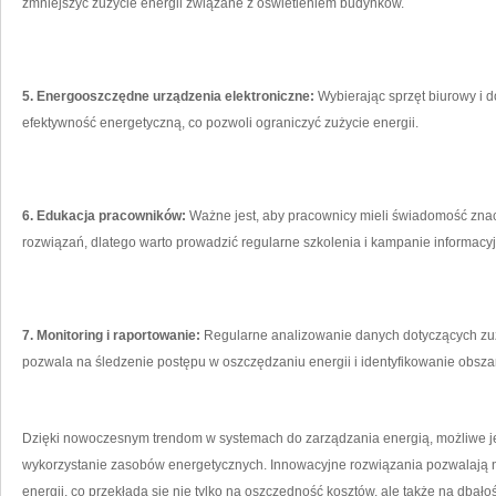
zmniejszyć zużycie‌ energii​ związane z⁣ oświetleniem budynków.
5. Energooszczędne urządzenia elektroniczne:
⁤Wybierając‍ sprzęt biurowy i 
efektywność energetyczną, co pozwoli ograniczyć zużycie ‍energii.
6. Edukacja pracowników:
​Ważne jest, aby pracownicy⁣ mieli świadomość zna
rozwiązań, dlatego warto ​prowadzić⁤ regularne szkolenia i kampanie informacy
7. Monitoring i raportowanie:
Regularne ​analizowanie danych dotyczących zu
pozwala na śledzenie ‍postępu w oszczędzaniu energii i‍ identyfikowanie obszaró
Dzięki nowoczesnym trendom w systemach do zarządzania energią, możliwe‍ jes
wykorzystanie zasobów energetycznych. Innowacyjne rozwiązania ⁢pozwalają n
energii, co przekłada się nie tylko⁢ na oszczędność ​kosztów, ale także na dbał