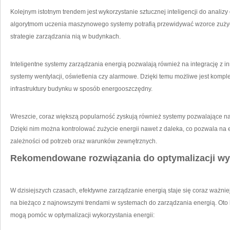
Kolejnym istotnym​ trendem ‌jest wykorzystanie sztucznej inteligencji do analizy d
algorytmom uczenia maszynowego systemy potrafią ⁤przewidywać wzorce zużyc
strategie zarządzania nią⁢ w budynkach.
Inteligentne systemy zarządzania energią ‍pozwalają ⁣również na integrację z 
systemy ‍wentylacji, oświetlenia czy ⁣alarmowe. Dzięki⁢ temu możliwe jest ⁤kom
infrastruktury budynku w sposób energooszczędny.
Wreszcie,‍ coraz większą popularność zyskują również ‍systemy pozwalające⁣ na
Dzięki nim można kontrolować ​zużycie energii nawet z daleka, co ​pozwala⁢ n
zależności od potrzeb oraz warunków zewnętrznych.
Rekomendowane ⁤rozwiązania do optymalizacji wyk
W dzisiejszych ‌czasach, efektywne ⁢zarządzanie⁣ energią staje się coraz ważniejsz
na ​bieżąco z ⁢najnowszymi trendami⁣ w ⁢systemach do zarządzania energią. Oto
mogą​ pomóc w optymalizacji ⁣wykorzystania energii: