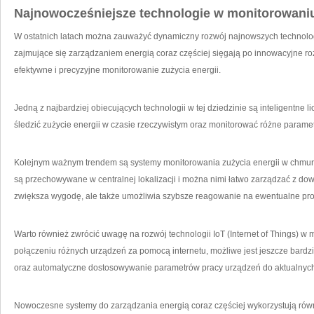
Najnowocześniejsze technologie w monitorowaniu​ 
W ostatnich latach‍ można zauważyć dynamiczny ⁢rozwój najnowszych ‌technologi
⁤zajmujące się ‍zarządzaniem energią coraz‌ częściej sięgają po⁢ innowacyjne ⁣ro
efektywne i precyzyjne monitorowanie zużycia energii.
Jedną z najbardziej obiecujących technologii w tej dziedzinie są inteligentne li
śledzić zużycie ‍energii w‌ czasie rzeczywistym oraz monitorować ⁢różne​ parametry
Kolejnym ważnym trendem są ‍systemy monitorowania zużycia energii w chmurze
są przechowywane w centralnej lokalizacji ​i można nimi łatwo zarządzać⁢ z dow
zwiększa⁢ wygodę, ale także umożliwia szybsze reagowanie na ewentualne prob
Warto również ⁢zwrócić uwagę na⁣ rozwój‍ technologii IoT (Internet of Things) ⁣w 
połączeniu różnych urządzeń za pomocą internetu, możliwe jest ‍jeszcze ⁢bardzi
oraz ‍automatyczne dostosowywanie parametrów pracy urządzeń do aktualnych
Nowoczesne systemy do​ zarządzania energią ⁤coraz częściej wykorzystują równi