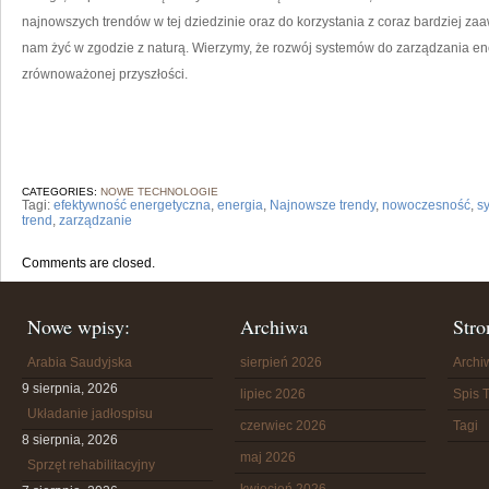
najnowszych trendów w⁣ tej‍ dziedzinie oraz do korzystania z coraz bardziej z
nam⁣ żyć w zgodzie‍ z naturą. ⁤Wierzymy, że rozwój systemów do zarządzania ene
zrównoważonej przyszłości.
CATEGORIES:
NOWE TECHNOLOGIE
Tagi:
efektywność energetyczna
,
energia
,
Najnowsze trendy
,
nowoczesność
,
s
trend
,
zarządzanie
Comments are closed.
Nowe wpisy:
Archiwa
Stro
Arabia Saudyjska
sierpień 2026
Arch
9 sierpnia, 2026
lipiec 2026
Spis T
Układanie jadłospisu
czerwiec 2026
Tagi
8 sierpnia, 2026
maj 2026
Sprzęt rehabilitacyjny