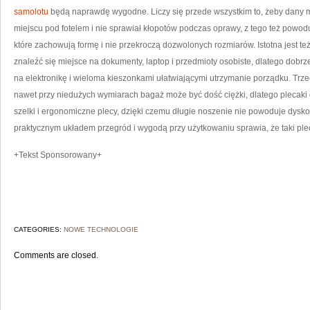
samolotu
będą naprawdę wygodne. Liczy się przede wszystkim to, żeby dany 
P
L
miejscu pod fotelem i nie sprawiał kłopotów podczas oprawy, z tego też powo
które zachowują formę i nie przekroczą dozwolonych rozmiarów. Istotna jest t
znaleźć się miejsce na dokumenty, laptop i przedmioty osobiste, dlatego dobr
na elektronikę i wieloma kieszonkami ułatwiającymi utrzymanie porządku. Trze
nawet przy niedużych wymiarach bagaż może być dość ciężki, dlatego plecaki
szelki i ergonomiczne plecy, dzięki czemu długie noszenie nie powoduje dysk
praktycznym układem przegród i wygodą przy użytkowaniu sprawia, że taki pl
+Tekst Sponsorowany+
CATEGORIES:
NOWE TECHNOLOGIE
Comments are closed.