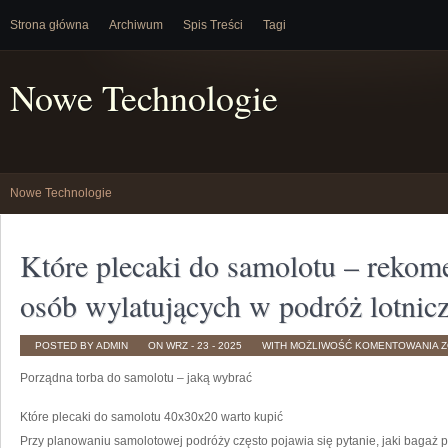
Strona główna
Archiwum
Spis Treści
Tagi
Nowe Technologie
Nowe Technologie
Które plecaki do samolotu – rekome
osób wylatujących w podróż lotnic
K
POSTED BY ADMIN
ON WRZ - 23 - 2025
WITH
MOŻLIWOŚĆ KOMENTOWANIA
Z
P
D
Porządna torba do samolotu – jaką wybrać
S
–
R
B
Które plecaki do samolotu 40x30x20 warto kupić
D
O
Przy planowaniu samolotowej podróży często pojawia się pytanie, jaki bagaż p
W