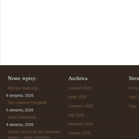
Nowe wpisy:
Archiwa
Stro
Miłosne Inspiracje
sierpień 2026
Arch
6 sierpnia, 2026
lipiec 2026
Spis T
Styl i Gatunki Fotografii
czerwiec 2026
Tagi
5 sierpnia, 2026
maj 2026
Sport i Integracja
kwiecień 2026
4 sierpnia, 2026
Zamek zacina się lub odmawia
marzec 2026
zwiach – kiedy wystarczy