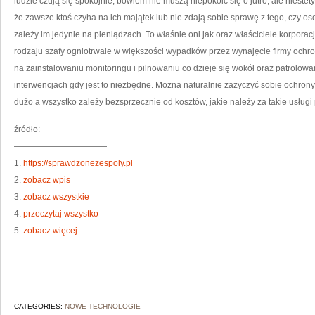
ludzie czują się spokojnie, bowiem nie muszą niepokoić się o jutro, ale niest
że zawsze ktoś czyha na ich majątek lub nie zdają sobie sprawę z tego, czy os
zależy im jedynie na pieniądzach. To właśnie oni jak oraz właściciele korporacji
rodzaju szafy ogniotrwałe w większości wypadków przez wynajęcie firmy ochroni
na zainstalowaniu monitoringu i pilnowaniu co dzieje się wokół oraz patrolowa
interwencjach gdy jest to niezbędne. Można naturalnie zażyczyć sobie ochrony
dużo a wszystko zależy bezsprzecznie od kosztów, jakie należy za takie usługi
źródło:
———————————
1.
https://sprawdzonezespoly.pl
2.
zobacz wpis
3.
zobacz wszystkie
4.
przeczytaj wszystko
5.
zobacz więcej
CATEGORIES:
NOWE TECHNOLOGIE