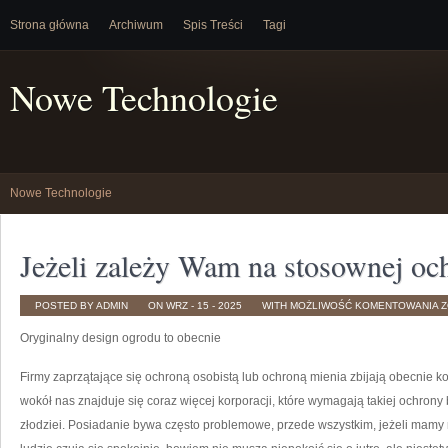
Strona główna
Archiwum
Spis Treści
Tagi
Nowe Technologie
Nowe Technologie
Jeżeli zależy Wam na stosownej oc
J
POSTED BY ADMIN
ON WRZ - 15 - 2025
WITH
MOŻLIWOŚĆ KOMENTOWANIA
Z
Z
W
Oryginalny design ogrodu to obecnie
N
S
O
M
Firmy zaprzątające się ochroną osobistą lub ochroną mienia zbijają obecnie k
wokół nas znajduje się coraz więcej korporacji, które wymagają takiej ochron
złodziei. Posiadanie bywa często problemowe, przede wszystkim, jeżeli mamy m