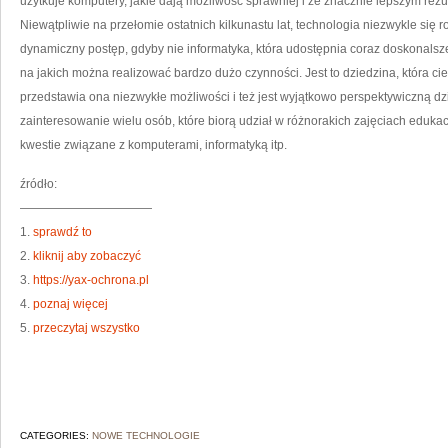
użytkuje komputery, jakie dają możliwość sprawniej i ze znacznie lepszym rez
Niewątpliwie na przełomie ostatnich kilkunastu lat, technologia niezwykle się r
dynamiczny postęp, gdyby nie informatyka, która udostępnia coraz doskonalsze
na jakich można realizować bardzo dużo czynności. Jest to dziedzina, która 
przedstawia ona niezwykłe możliwości i też jest wyjątkowo perspektywiczną dz
zainteresowanie wielu osób, które biorą udział w różnorakich zajęciach eduka
kwestie związane z komputerami, informatyką itp.
źródło:
———————————
1.
sprawdź to
2.
kliknij aby zobaczyć
3.
https://yax-ochrona.pl
4.
poznaj więcej
5.
przeczytaj wszystko
CATEGORIES:
NOWE TECHNOLOGIE