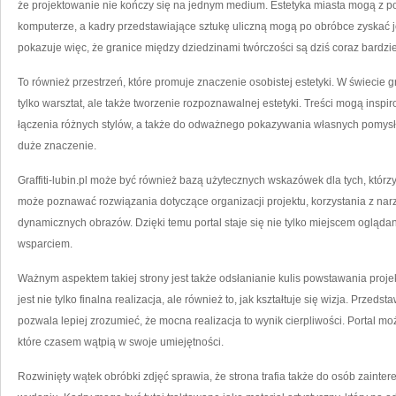
że projektowanie nie kończy się na jednym medium. Estetyka miasta mogą z p
komputerze, a kadry przedstawiające sztukę uliczną mogą po obróbce zyskać je
pokazuje więc, że granice między dziedzinami twórczości są dziś coraz bardzie
To również przestrzeń, które promuje znaczenie osobistej estetyki. W świecie g
tylko warsztat, ale także tworzenie rozpoznawalnej estetyki. Treści mogą ins
łączenia różnych stylów, a także do odważnego pokazywania własnych pomysłó
duże znaczenie.
Graffiti-lubin.pl może być również bazą użytecznych wskazówek dla tych, któr
może poznawać rozwiązania dotyczące organizacji projektu, korzystania z na
dynamicznych obrazów. Dzięki temu portal staje się nie tylko miejscem oglądan
wsparciem.
Ważnym aspektem takiej strony jest także odsłanianie kulis powstawania proje
jest nie tylko finalna realizacja, ale również to, jak kształtuje się wizja. Przedst
pozwala lepiej zrozumieć, że mocna realizacja to wynik cierpliwości. Portal mo
które czasem wątpią w swoje umiejętności.
Rozwinięty wątek obróbki zdjęć sprawia, że strona trafia także do osób zain