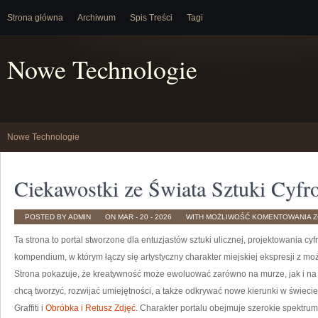
Strona główna
Archiwum
Spis Treści
Tagi
Nowe Technologie
Nowe Technologie
Ciekawostki ze Świata Sztuki Cyfr
C
POSTED BY ADMIN
ON MAR - 20 - 2026
WITH
MOŻLIWOŚĆ KOMENTOWANIA
Z
Z
Ś
Ta strona to portal stworzone dla entuzjastów sztuki ulicznej, projektowania cy
S
C
kompendium, w którym łączy się artystyczny charakter miejskiej ekspresji z
Strona pokazuje, że kreatywność może ewoluować zarówno na murze, jak i na c
chcą tworzyć, rozwijać umiejętności, a także odkrywać nowe kierunki w świecie 
Graffiti i
Obróbka i Retusz Zdjęć
. Charakter portalu obejmuje szerokie spektrum 