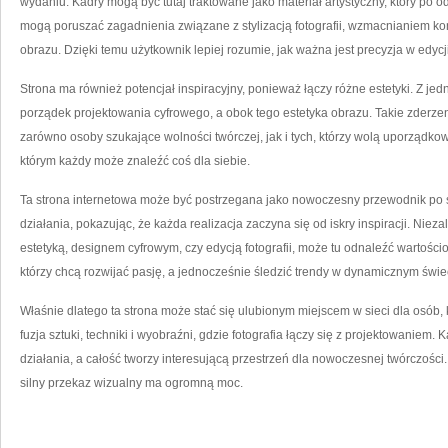
wydaniu. Kadry mogą być tutaj traktowane jako materiał artystyczny, który po 
mogą poruszać zagadnienia związane z stylizacją fotografii, wzmacnianiem ko
obrazu. Dzięki temu użytkownik lepiej rozumie, jak ważna jest precyzja w edycji
Strona ma również potencjał inspiracyjny, ponieważ łączy różne estetyki. Z jedne
porządek projektowania cyfrowego, a obok tego estetyka obrazu. Takie zderzen
zarówno osoby szukające wolności twórczej, jak i tych, którzy wolą uporządko
którym każdy może znaleźć coś dla siebie.
Ta strona internetowa może być postrzegana jako nowoczesny przewodnik po św
działania, pokazując, że każda realizacja zaczyna się od iskry inspiracji. Nieza
estetyką, designem cyfrowym, czy edycją fotografii, może tu odnaleźć wartościo
którzy chcą rozwijać pasję, a jednocześnie śledzić trendy w dynamicznym świe
Właśnie dlatego ta strona może stać się ulubionym miejscem w sieci dla osób, 
fuzja sztuki, techniki i wyobraźni, gdzie fotografia łączy się z projektowanie
działania, a całość tworzy interesującą przestrzeń dla nowoczesnej twórczości. 
silny przekaz wizualny ma ogromną moc.