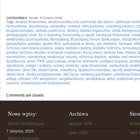
CATEGORIES:
NOWE TECHNOLOGIE
Tagi:
analiza finansowa
,
analiza polityczna
,
animacje dla dzieci
,
aplikacje mob
rachunkowe
,
biurokracja
,
ceramika
,
chmura obliczeniowa
,
coaching kariery
,
cy
bezpieczeństwo
,
debata publiczna
,
desery
,
detoks organizmu
,
dieta ketogenic
photography
,
druk 3d
,
e-learning biznesowy
,
e-sport
,
edukacja finansowa
,
eduk
elektronika przemysłowa
,
filmmaking
,
fit przepisy
,
forum dyskusyjne
,
fotografia
geopolityka
,
geriatra
,
gluten free
,
gotowanie w domu
,
gry mobilne
,
herbata
,
infl
ochrony
,
kancelaria prawna
,
kawa
,
kodeks cywilny
,
kodeks rodzinny
,
konsultacj
polska
,
kuchnia włoska
,
kulinarne inspiracje
,
kursy walut
,
lactose free
,
media sp
minimalizm
,
monitoring
,
motivacja
,
muzea
,
ochrona danych
,
opieka nad senior
turystyczne
,
piwo
,
PKB
,
plac zabaw
,
podróże kulinarne
,
polityka krajowa
,
polit
rękodzieło
,
religia i kultura
,
rozwój osobisty
,
rynki finansowe
,
samochody elektr
skansen
,
slow life
,
smart home
,
smartfony
,
spadochroniarstwo
,
sporty ekstrema
street food
,
studia podyplomowe
,
styl życia
,
systemy alarmowe
,
szkolenia bra
usługi cyfrowe
,
VR
,
weganizm
,
wegetarianizm
,
windykacja
,
wino
,
wskaźniki go
seniora
,
zrównoważone budownictwo
Comments are closed.
Nowe wpisy:
Archiwa
Stro
Sprzęt rehabilitacyjny
sierpień 2026
Arch
7 sierpnia, 2026
lipiec 2026
Spis T
Miłosne Inspiracje