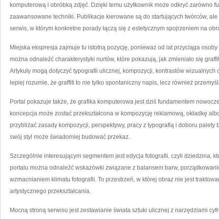
komputerową i obróbką zdjęć. Dzięki temu użytkownik może odkryć zarówno fun
zaawansowane techniki. Publikacje kierowane są do startujących twórców, a
serwis, w którym konkretne porady łączą się z estetycznym spojrzeniem na obr
Miejska ekspresja zajmuje tu istotną pozycję, ponieważ od lat przyciąga osoby
można odnaleźć charakterystyki nurtów, które pokazują, jak zmieniało się graffit
Artykuły mogą dotyczyć typografii ulicznej, kompozycji, kontrastów wizualnych
lepiej rozumie, że graffiti to nie tylko spontaniczny napis, lecz również przemyś
Portal pokazuje także, że grafika komputerowa jest dziś fundamentem nowocze
koncepcja może zostać przekształcona w kompozycję reklamową, okładkę albo 
przybliżać zasady kompozycji, perspektywy, pracy z typografią i doboru palety
swój styl może świadomiej budować przekaz.
Szczególnie interesującym segmentem jest edycja fotografii, czyli dziedzina, k
portalu można odnaleźć wskazówki związane z balansem barw, porządkowani
wzmacnianiem klimatu fotografii. To przestrzeń, w której obraz nie jest traktowa
artystycznego przekształcania.
Mocną stroną serwisu jest zestawianie świata sztuki ulicznej z narzędziami cy