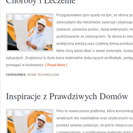
Przygotowałem opis oparty na tym, że strona pr
zwierzętami dla miłośników zwierząt i obejmuje t
żywienie, pierwsza pomoc, świat weterynarii, m
podróżowanie ze zwierzęciem. Ta strona to miej
praktyczną wiedzą oraz czytelną formą przekazu
które chcą lepiej dbać o swoje zwierzęta, szu
sytuacjach. Znajdziesz tu duża baza materiałów dotyczących profilaktyki, pielęg
pomagać w budowaniu
[ Read More ]
CATEGORIES:
NOWE TECHNOLOGIE
Inspiracje z Prawdziwych Domów
Pino to nowoczesna platforma, która koncentru
wnętrzach dla nastolatków oraz użytecznych r
przekaz serwisu pokazuje, że jest to miejsce
i uniwersalnym, a publikowane materiały dotyc