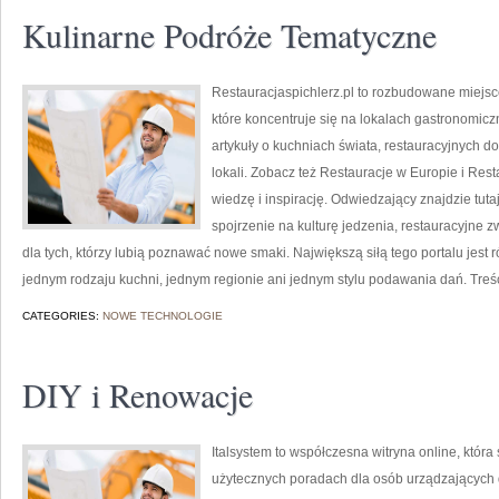
Kulinarne Podróże Tematyczne
Restauracjaspichlerz.pl to rozbudowane miejsce
które koncentruje się na lokalach gastronomicz
artykuły o kuchniach świata, restauracyjnych d
lokali. Zobacz też Restauracje w Europie i Rest
wiedzę i inspirację. Odwiedzający znajdzie tutaj 
spojrzenie na kulturę jedzenia, restauracyjne z
dla tych, którzy lubią poznawać nowe smaki. Największą siłą tego portalu jest
jednym rodzaju kuchni, jednym regionie ani jednym stylu podawania dań. Treś
CATEGORIES:
NOWE TECHNOLOGIE
DIY i Renowacje
Italsystem to współczesna witryna online, która 
użytecznych poradach dla osób urządzających do