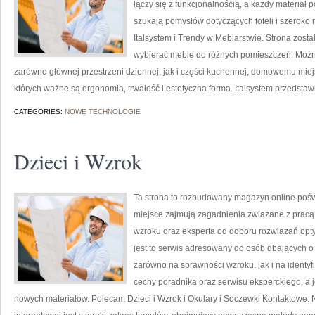
łączy się z funkcjonalnością, a każdy materiał 
szukają pomysłów dotyczących foteli i szeroko
Italsystem i Trendy w Meblarstwie. Strona zosta
wybierać meble do różnych pomieszczeń. Możn
zarówno głównej przestrzeni dziennej, jak i części kuchennej, domowemu miej
których ważne są ergonomia, trwałość i estetyczna forma. Italsystem przedsta
CATEGORIES:
NOWE TECHNOLOGIE
Dzieci i Wzrok
Ta strona to rozbudowany magazyn online pośw
miejsce zajmują zagadnienia związane z pracą l
wzroku oraz eksperta od doboru rozwiązań opty
jest to serwis adresowany do osób dbających o 
zarówno na sprawności wzroku, jak i na identyf
cechy poradnika oraz serwisu eksperckiego, a 
nowych materiałów. Polecam Dzieci i Wzrok i Okulary i Soczewki Kontaktowe. N