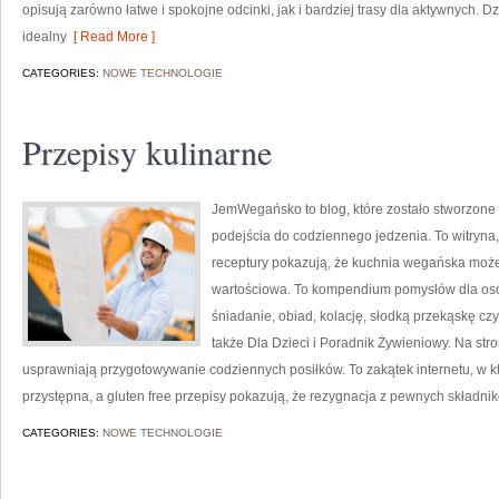
opisują zarówno łatwe i spokojne odcinki, jak i bardziej trasy dla aktywnych. 
idealny
[ Read More ]
CATEGORIES:
NOWE TECHNOLOGIE
Przepisy kulinarne
JemWegańsko to blog, które zostało stworzone z
podejścia do codziennego jedzenia. To witryna,
receptury pokazują, że kuchnia wegańska może b
wartościowa. To kompendium pomysłów dla osó
śniadanie, obiad, kolację, słodką przekąskę c
także Dla Dzieci i Poradnik Żywieniowy. Na stro
usprawniają przygotowywanie codziennych posiłków. To zakątek internetu, w k
przystępna, a gluten free przepisy pokazują, że rezygnacja z pewnych składn
CATEGORIES:
NOWE TECHNOLOGIE