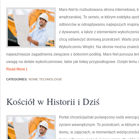
Mars-Net to rozbudowana strona internetowa, k
wnętrzarskiej. To serwis, w którym estetyka spo
odbiorców w odnajdywaniu najlepszych inspirac
z dywanami, a także z elementami wykończeni
chcą odświeżyć domową przestrzeń. Warto przecz
Wykończeniu Wnętrz. Na stronie można znaleź
najważniejsze zagadnienia związane z doborem podłóg. Mars-Net porusza tem
uwagę na detale wykończeniowe, takie jak listwy przypodłogowe. Dzięki temu 
Read More ]
CATEGORIES:
NOWE TECHNOLOGIE
Kościół w Historii i Dziś
Portal chrześcijański poświęcony osób wierząc
życiem wewnętrznym. To przestrzeń, w którym wi
domu, w zajęciach, w momentach wdzięczności 