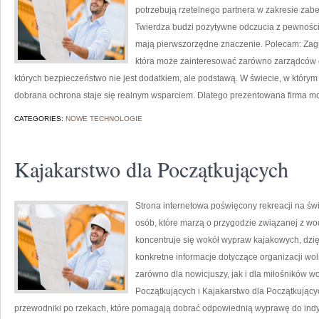
potrzebują rzetelnego partnera w zakresie za
Twierdza budzi pozytywne odczucia z pewnością
mają pierwszorzędne znaczenie. Polecam: Zagroże
która może zainteresować zarówno zarządców ob
których bezpieczeństwo nie jest dodatkiem, ale podstawą. W świecie, w którym
dobrana ochrona staje się realnym wsparciem. Dlatego prezentowana firma m
CATEGORIES:
NOWE TECHNOLOGIE
Kajakarstwo dla Początkujących
Strona internetowa poświęcony rekreacji na św
osób, które marzą o przygodzie związanej z wo
koncentruje się wokół wypraw kajakowych, dzi
konkretne informacje dotyczące organizacji wo
zarówno dla nowicjuszy, jak i dla miłośników 
Początkujących i Kajakarstwo dla Początkując
przewodniki po rzekach, które pomagają dobrać odpowiednią wyprawę do indy