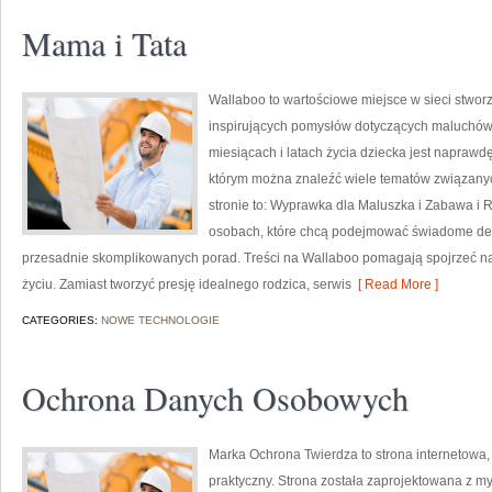
Mama i Tata
Wallaboo to wartościowe miejsce w sieci stworz
inspirujących pomysłów dotyczących maluchów. 
miesiącach i latach życia dziecka jest naprawdę
którym można znaleźć wiele tematów związanyc
stronie to: Wyprawka dla Maluszka i Zabawa i 
osobach, które chcą podejmować świadome decy
przesadnie skomplikowanych porad. Treści na Wallaboo pomagają spojrzeć na 
życiu. Zamiast tworzyć presję idealnego rodzica, serwis
[ Read More ]
CATEGORIES:
NOWE TECHNOLOGIE
Ochrona Danych Osobowych
Marka Ochrona Twierdza to strona internetowa,
praktyczny. Strona została zaprojektowana z myś