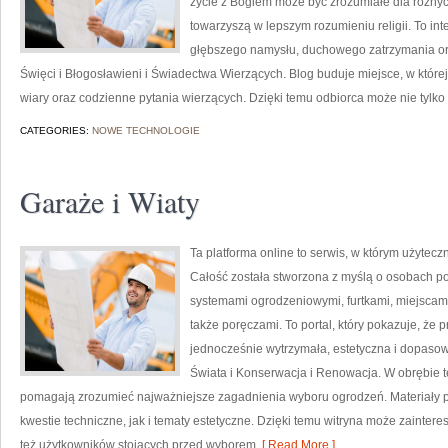
życie z Bogiem może być zrozumiałe dla różnyc
towarzyszą w lepszym rozumieniu religii. To i
głębszego namysłu, duchowego zatrzymania or
Święci i Błogosławieni i Świadectwa Wierzących. Blog buduje miejsce, w której
wiary oraz codzienne pytania wierzących. Dzięki temu odbiorca może nie tylk
CATEGORIES:
NOWE TECHNOLOGIE
Garaże i Wiaty
Ta platforma online to serwis, w którym użytecz
Całość została stworzona z myślą o osobach po
systemami ogrodzeniowymi, furtkami, miejscam
także poręczami. To portal, który pokazuje, że
jednocześnie wytrzymała, estetyczna i dopasow
Świata i Konserwacja i Renowacja. W obrębie tej
pomagają zrozumieć najważniejsze zagadnienia wyboru ogrodzeń. Materiały 
kwestie techniczne, jak i tematy estetyczne. Dzięki temu witryna może zainter
też użytkowników stojących przed wyborem
[ Read More ]