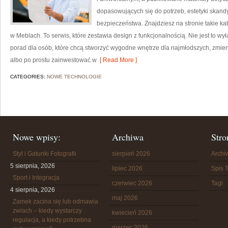
dopasowujących się do potrzeb, estetyki skand
bezpieczeństwa. Znajdziesz na stronie takie k
w Meblach. To serwis, które zestawia design z funkcjonalnością. Nie jest to wy
porad dla osób, które chcą stworzyć wygodne wnętrze dla najmłodszych, zmien
albo po prostu zainwestować w
[ Read More ]
CATEGORIES:
NOWE TECHNOLOGIE
Nowe wpisy:
Archiwa
Stro
Styl i Gatunki Fotografii
sierpień 2026
Arch
5 sierpnia, 2026
lipiec 2026
Spis T
Sport i Integracja
czerwiec 2026
Tagi
4 sierpnia, 2026
maj 2026
Zamek zacina się lub odmawia
zwiach – kiedy wystarczy
kwiecień 2026
regulacja, a kiedy potrzebna
marzec 2026