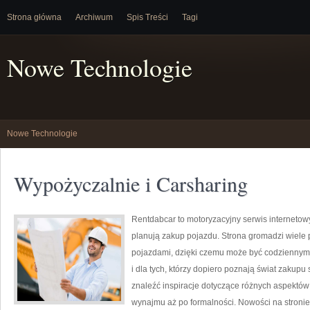
Strona główna
Archiwum
Spis Treści
Tagi
Nowe Technologie
Nowe Technologie
Wypożyczalnie i Carsharing
Rentdabcar to motoryzacyjny serwis internetow
planują zakup pojazdu. Strona gromadzi wiele
pojazdami, dzięki czemu może być codziennym ź
i dla tych, którzy dopiero poznają świat zakup
znaleźć inspiracje dotyczące różnych aspektów
wynajmu aż po formalności. Nowości na stronie