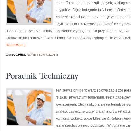
psem. To strona dla początkujących, w którym p
artykułów. Fajne kategorie to Adopcja i Opieka
znaleźć rozbudowane prezentacje wielu popular
użytkownik ma możliwość porównać cechy pos
usposobienie zwierząt, a także codzienne wymagania. To przydatne narzędzie d
Pakawilkolaka porusza również temat standardów hodowlanych. To ważny dzia
Read More ]
CATEGORIES:
NOWE TECHNOLOGIE
Poradnik Techniczny
Ten serwis online to wartościowe zaplecze porad
relaksu, prywatnymi basenami, strefą bąbelko
wyciszeniem. Strona skupia się na tematyce 
znaleźć użyteczne wpisy dla amatorów relaksu
komfortu. Zobacz także Lifestyle & Relaks i Aran
jest wszechstronność publikacji. Witryna nie za